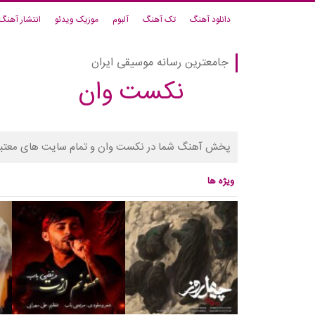
دانلود آهنگ
تک آهنگ
آلبوم
موزیک ویدئو
انتشار آهنگ
جامعترین رسانه موسیقی ایران
نکست وان
پخش آهنگ شما در نکست وان و تمام سایت های معتبر
ویژه ها