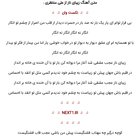
متن آهنگ زیبای ناز از
علی منتظری
:
♫ ♫
نکست وان
♫ ♫
بی قرار توام ای یار یک بار نه صد بار در حسرت دیدار از قلب من اصرار از چشم تو انکار
انگار نه انگار انگار نه انگار
با تو همسایه ام ای عشق دیوار به دیوار تو در خواب خوشی یار اما من بیمار از فکر تو بیدار
انگار نه انگار انگار نه انگار
زیبای ناز
عجب عشقی شد آغاز مرا دیوانه کن باز تو با آن خنده ی خانه بر انداز
در قلبم باش جهان پیش تو زیباست به چشم خود ندیدم کسی مثل تو انقد با احساس
زیبای ناز عجب عشقی شد آغاز مرا دیوانه کن باز تو با آن خنده ی خانه بر انداز
در قلبم باش جهان پیش تو زیباست به چشم خود ندیدم کسی مثل تو انقد با احساس
♫ ♫ ♫ ♫
♫ ♫
NEXT1.IR
♫ ♫
♫ ♫ ♫ ♫
کوچه درگیر چه مهتاب قشنگیست پیش من باشی عجب قاب قشنگیست