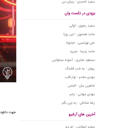
مجید احمدی - زیبای من
بزودی در نکست وان
مجید رضوی - اوکی
حامد همایون - این روزا
علی لهراسبی - خیابونا
حامد پارسا - جزیره
مسعود صابری - آسوده میخوابی
ریوان - یه شب قشنگ
مهدی مقدم - نوار قلب
شاهین بنان - الماس
مهدی جهانی - زخم
رضا صادقی - یه چی بگم
جهت دانلود 
آخرین های آرشیو
مجید اصلاحی - تو برو