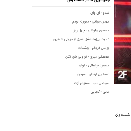
جدیدترین ها در نکست وان
شدو - ای وای
مهدی جهانی - دیوونه بودم
محسن چاوشی - چهل روز
دانلود اپیزود عشق عمیق از دیجی شاهین
یونس فرجام - چشمات
مصطفی میری - تو ولی باور نکن
مسعود فراهانی - آواره
اسماعیل ارندان - سردیار
مرتضی باب - ممنونم ازت
مانی - کجایی
سیقی نکست وان