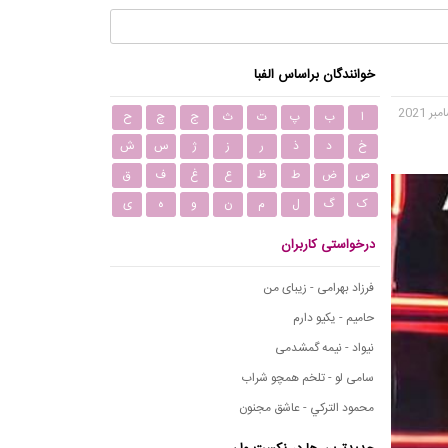
خوانندگان براساس الفبا
ا
ب
پ
ت
ث
ج
چ
ح
خ
د
ذ
ر
ز
ژ
س
ش
ص
ض
ط
ظ
ع
غ
ف
ق
ک
گ
ل
م
ن
و
ه
ی
درخواستی کاربران
فرزاد بهرامی - زیبای من
حامیم - یکیو دارم
نیواد - نیمه گمشدمی
سامی لو - تلخم همچو شراب
محمود التركي - عاشق مجنون