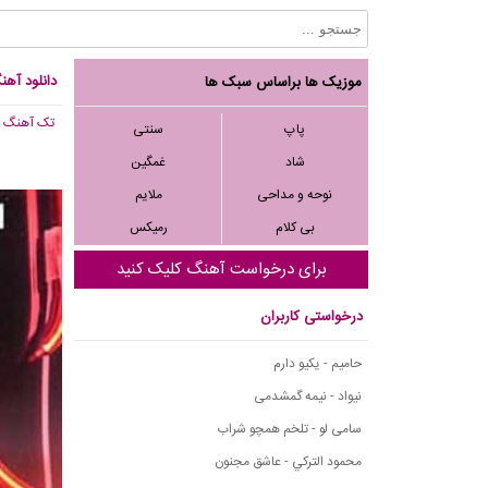
دانلود آهن
موزیک ها براساس سبک ها
تک آهنگ
, 453
پاپ
سنتی
شاد
غمگین
نوحه و مداحی
ملایم
بی کلام
رمیکس
برای درخواست آهنگ کلیک کنید
درخواستی کاربران
حامیم - یکیو دارم
نیواد - نیمه گمشدمی
سامی لو - تلخم همچو شراب
محمود التركي - عاشق مجنون