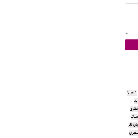
Next1
ید
نتظری
آهنگ
ای ناز
نتظری