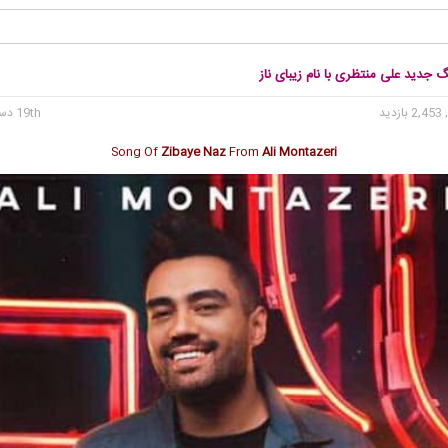
گ جدید علی منتظری با نام زیبای ناز
2, بازدید
19th دسامبر 2021
Song Of
Zibaye Naz
From
Ali Montazeri