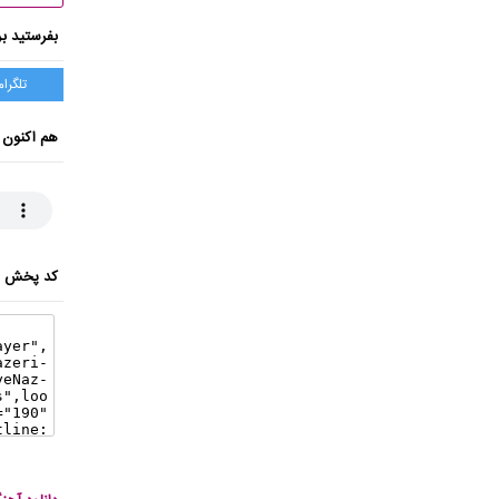
بفرستید بر
تلگرام
هم اکنون 
کد پخش ای