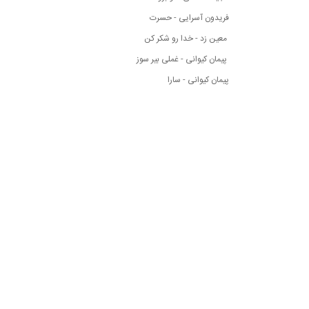
فریدون آسرایی - حسرت
معین زد - خدا رو شکر کن
پیمان کیوانی - غملی بیر سوز
پیمان کیوانی - سارا