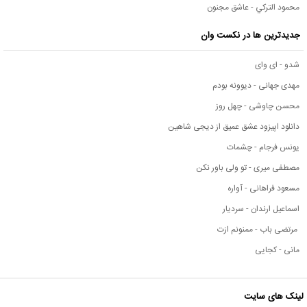
محمود التركي - عاشق مجنون
جدیدترین ها در نکست وان
شدو - ای وای
مهدی جهانی - دیوونه بودم
محسن چاوشی - چهل روز
دانلود اپیزود عشق عمیق از دیجی شاهین
یونس فرجام - چشمات
مصطفی میری - تو ولی باور نکن
مسعود فراهانی - آواره
اسماعیل ارندان - سردیار
مرتضی باب - ممنونم ازت
مانی - کجایی
لینک های سایت