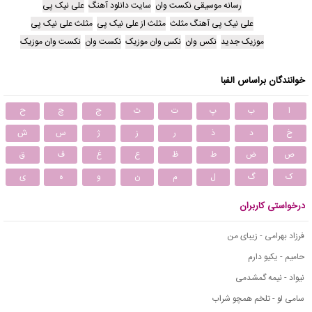
رسانه موسیقی نکست وان
سایت دانلود آهنگ
علی نیک پی
علی نیک پی آهنگ مثلث
مثلث از علی نیک پی
مثلث علی نیک پی
موزیک جدید
نکس وان
نکس وان موزیک
نکست وان
نکست وان موزیک
خوانندگان براساس الفبا
ا
ب
پ
ت
ث
ج
چ
ح
خ
د
ذ
ر
ز
ژ
س
ش
ص
ض
ط
ظ
ع
غ
ف
ق
ک
گ
ل
م
ن
و
ه
ی
درخواستی کاربران
فرزاد بهرامی - زیبای من
حامیم - یکیو دارم
نیواد - نیمه گمشدمی
سامی لو - تلخم همچو شراب