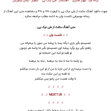
ترانه سرا : مهیار صابری آهنگساز : علی نیک پی تنظیم : ایمان تیموریان
جهت دانلود آهنگ مثلث از
علی نیک پی
با کیفیت ۱۲۸ و ۳۲۰ و مشاهده متن این آهنگ از
رسانه موسیقی نکست وان به ادامه مطلب مراجعه نمائید …
متن آهنگ مثلث از
علی نیک پی
:
♫ ♫
نکست وان
♫ ♫
تصمیمتو بگیر بازی دیگه بسه یا پیشه من بمون یا بیخیاله من
راهتو بگیر برو برگرد پیشه اون تصمیمتو بگیر جا واسه هر دومون
تو قلبه تو کمه این انتخابه تو
رو زخمه ما سه تا مثه یه مرهمه , مثه یه مرهمه
یا دست برمیداری از این بازیا یا من از تو ا
ی
ن بار دست میکشم
ته قصه ی این مثلث بده
تا وقت هست من پامو پس میکشم
♫ ♫ ♫ ♫
♫ ♫
NEXT1.IR
♫ ♫
♫ ♫ ♫ ♫
دور یکی از این مردا رو خط بکش اینجوری بهتره