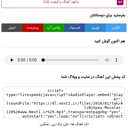
دانلود آهنگ با کیفیت 128
mp3
بفرستید برای دوستانتان
تلگرام
توییتر
فیسبوک
واتس آپ
پینترست
ایمیل
هم اکنون گوش کنید
کد پخش این آهنگ در سایت و وبلاگ شما
تک آهنگ ها
،
علی نیک پی
،
غمگین