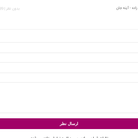
اده - آینه جان
بدون نظر | 1,089 بازدید