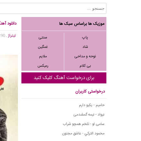
دانلود آهن
موزیک ها براساس سبک ها
تیتراژ
, 2,290 بازدید
پاپ
سنتی
شاد
غمگین
نوحه و مداحی
ملایم
بی کلام
رمیکس
برای درخواست آهنگ کلیک کنید
درخواستی کاربران
حامیم - یکیو دارم
نیواد - نیمه گمشدمی
سامی لو - تلخم همچو شراب
محمود التركي - عاشق مجنون