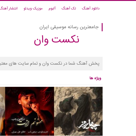
دانلود آهنگ
تک آهنگ
آلبوم
موزیک ویدئو
انتشار آهنگ
جامعترین رسانه موسیقی ایران
نکست وان
پخش آهنگ شما در نکست وان و تمام سایت های معتبر
ویژه ها