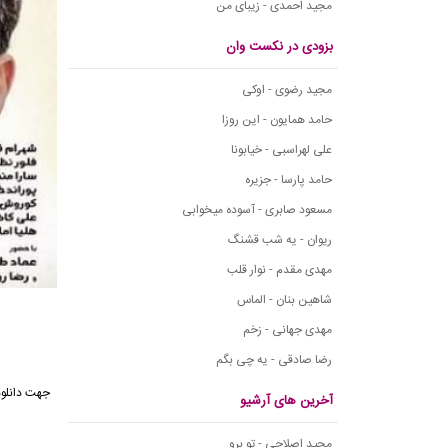
مجید احمدی - زیبای من
بزودی در نکست وان
مجید رضوی - اوکی
حامد همایون - این روزا
علی لهراسبی - خیابونا
حامد پارسا - جزیره
مسعود صابری - آسوده میخوابی
ریوان - یه شب قشنگ
مهدی مقدم - نوار قلب
شاهین بنان - الماس
مهدی جهانی - زخم
رضا صادقی - یه چی بگم
جهت دانلود
آخرین های آرشیو
مجید اصلاحی - تو برو