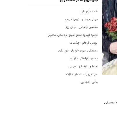
جدیدترین ها در نکست وان
شدو - ای وای
مهدی جهانی - دیوونه بودم
محسن چاوشی - چهل روز
دانلود اپیزود عشق عمیق از دیجی شاهین
یونس فرجام - چشمات
مصطفی میری - تو ولی باور نکن
مسعود فراهانی - آواره
اسماعیل ارندان - سردیار
مرتضی باب - ممنونم ازت
مانی - کجایی
 رسانه موسیقی