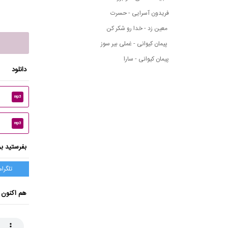
فریدون آسرایی - حسرت
معین زد - خدا رو شکر کن
پیمان کیوانی - غملی بیر سوز
پیمان کیوانی - سارا
دانلود
mp3
mp3
بفرستید بر
تلگرام
هم اکنون 