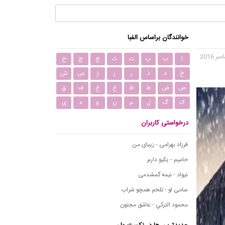
خوانندگان براساس الفبا
ا
ب
پ
ت
ث
ج
چ
ح
خ
د
ذ
ر
ز
ژ
س
ش
ص
ض
ط
ظ
ع
غ
ف
ق
ک
گ
ل
م
ن
و
ه
ی
درخواستی کاربران
فرزاد بهرامی - زیبای من
حامیم - یکیو دارم
نیواد - نیمه گمشدمی
سامی لو - تلخم همچو شراب
محمود التركي - عاشق مجنون