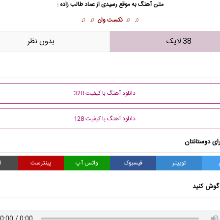
متن آهنگ به موقع رسیدی از
عماد طالب زاده
:
♫ ♫
نکست وان
♫ ♫
38 لایک
بدون نظر
دانلود آهنگ با کیفیت 320
دانلود آهنگ با کیفیت 128
ای دوستانتان
توییتر
فیسبوک
واتس آپ
پینترست
ا
گوش کنید