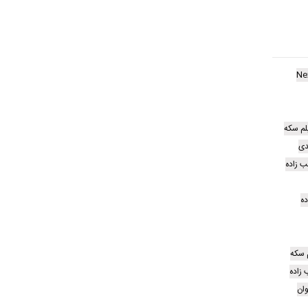
Ne
لم سکه
دی
ب زاده
ده
م سکه
 زاده
ان