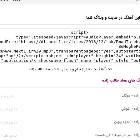
ن آهنگ در سایت و وبلاگ شما
تک آهنگ ها
،
تیتراژ فیلم و سریال
،
شاد
،
عماد طالب زاده
گ های عماد طالب زاده
اده - سوگند
بدون نظر | 98 بازد
زاده - آغوش
بدون نظر | 413 بازدید
اده - اندوه پنهان
بدون نظر | 520 بازدید
زاده - مرا در سینه داغی هست
بدون نظر | 579 بازدید