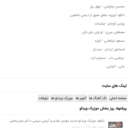
محسن چاوشی - چهل روز
دانلود اپیزود عشق عمیق از دیجی شاهین
یونس فرجام - چشمات
مصطفی میری - تو ولی باور نکن
مسعود فراهانی - آواره
اسماعیل ارندان - سردیار
مرتضی باب - ممنونم ازت
مانی - کجایی
لینک های سایت
صفحه اصلی
تک آهنگ ها
آلبوم ها
موزیک ویدئو ها
تبلیغات
پیشنهاد روز بخش موزیک ویدئو
دانلود موزیک ویدئو جدید مهدی مقدم و آرمین مرسی با نام منو ببخش
بدون نظر | 1,175 بازدید