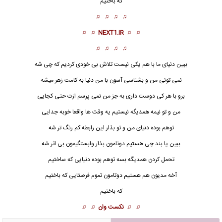
که باختیم
♫ ♫ ♫ ♫
♫ ♫
NEXT1.IR
♫ ♫
♫ ♫ ♫ ♫
ببین دنیای ما با هم یکی نیست تلاش بی خودی کردیم که چی شه
نمی تونی من و بشناسی آسون با من دنیا به کامت زهر میشه
برو با هر کی دوست داری به جز من نمی پرسم ازت حتی کجایی
من و تو نیمه همدیگه نیستیم یه وقت ها واقعا خوبه جدایی
توهم بوده دنیای من و تو بذار این رابطه کم رنگ تر شه
ببین پا بند چی هستیم دوت
ا
مون بذار وابستگیمون بی اثر شه
تحمل کردن همدیگه بسه توهم بوده دنیایی که ساختیم
آخه مدیون هم هستیم دوتامون تموم فرصتایی که باختیم
که باختیم
♫ ♫
نکست وان
♫ ♫