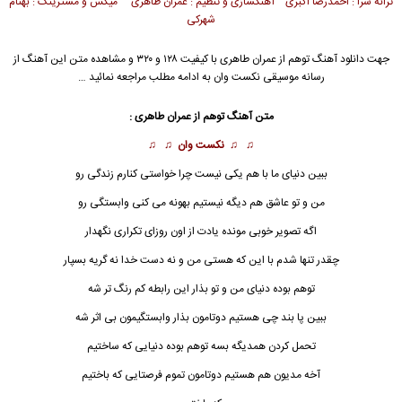
ترانه سرا : احمدرضا اکبری آهنگسازی و تنظیم : عمران طاهری میکس و مسترینگ : بهنام
شهرکی
جهت دانلود آهنگ توهم از
عمران طاهری
با کیفیت ۱۲۸ و ۳۲۰ و مشاهده متن این آهنگ از
رسانه موسیقی نکست وان به ادامه مطلب مراجعه نمائید …
متن آهنگ توهم از عمران طاهری :
♫ ♫
نکست وان
♫ ♫
ببین دنیای ما با هم یکی نیست چرا خواستی کنارم زندگی رو
من و تو عاشق هم دیگه نیستیم بهونه می کنی وابستگی رو
اگه تصویر خوبی مونده یادت از اون روزای تکراری نگهدار
چقدر تنها شدم با این که هستی من و نه دست خدا نه گریه بسپار
توهم بوده دنیای من و تو بذار این رابطه کم رنگ تر شه
ببین پا بند چی هست
ی
م دوتامون بذار وابستگیمون بی اثر شه
تحمل کردن همدیگه بسه توهم بوده دنیایی که ساختیم
آخه مدیون هم هستیم دوتامون تموم فرصتایی که باختیم