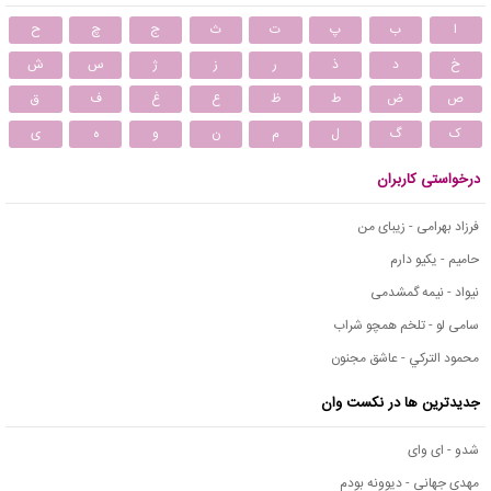
ا
ب
پ
ت
ث
ج
چ
ح
خ
د
ذ
ر
ز
ژ
س
ش
ص
ض
ط
ظ
ع
غ
ف
ق
ک
گ
ل
م
ن
و
ه
ی
درخواستی کاربران
فرزاد بهرامی - زیبای من
حامیم - یکیو دارم
نیواد - نیمه گمشدمی
سامی لو - تلخم همچو شراب
محمود التركي - عاشق مجنون
جدیدترین ها در نکست وان
شدو - ای وای
مهدی جهانی - دیوونه بودم