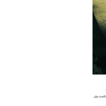
یقی نکست وان