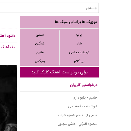
موزیک ها براساس سبک ها
پاپ
سنتی
دانلود آه
شاد
غمگین
تک آهنگ
, 283
نوحه و مداحی
ملایم
بی کلام
رمیکس
برای درخواست آهنگ کلیک کنید
درخواستی کاربران
حامیم - یکیو دارم
نیواد - نیمه گمشدمی
سامی لو - تلخم همچو شراب
محمود التركي - عاشق مجنون