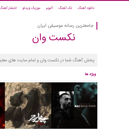
دانلود آهنگ
تک آهنگ
آلبوم
موزیک ویدئو
انتشار آهنگ
جامعترین رسانه موسیقی ایران
نکست وان
پخش آهنگ شما در نکست وان و تمام سایت های معتبر
ویژه ها