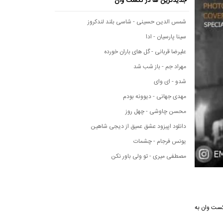
جدیدترین ها در نکست وان
شمس الدین حسینی - شاسی بلند لندکروز
سینا پارسیان - ادا
علیرضا قربانی - گل های باران خورده
مهراد جم - باز شب شد
شدو - ای وای
مهدی جهانی - دیوونه بودم
محسن چاوشی - چهل روز
دانلود اپیزود عشق عمیق از دیجی شاهین
یونس فرجام - چشمات
مصطفی میری - تو ولی باور نکن
ی نکست وان به