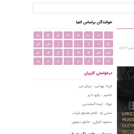
خوانندگان براساس الفبا
ا
ب
پ
ت
ث
ج
چ
ح
خ
د
ذ
ر
ز
ژ
س
ش
ص
ض
ط
ظ
ع
غ
ف
ق
ک
گ
ل
م
ن
و
ه
ی
درخواستی کاربران
فرزاد بهرامی - زیبای من
حامیم - یکیو دارم
نیواد - نیمه گمشدمی
سامی لو - تلخم همچو شراب
محمود التركي - عاشق مجنون