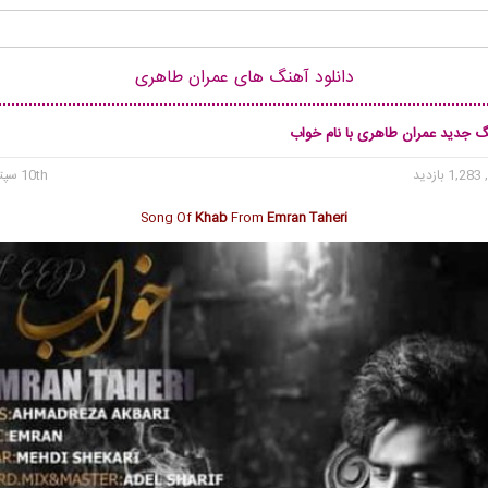
دانلود آهنگ های عمران طاهری
نگ جدید عمران طاهری با نام خواب
1, بازدید
10th سپتامبر 2017
Song Of
Khab
From
Emran Taheri