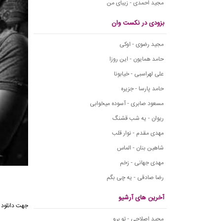
مجید احمدی - زیبای من
بزودی در نکست وان
مجید رضوی - اوکی
حامد همایون - این روزا
علی لهراسبی - خیابونا
حامد پارسا - جزیره
مسعود صابری - آسوده میخوابی
ریوان - یه شب قشنگ
مهدی مقدم - نوار قلب
شاهین بنان - الماس
مهدی جهانی - زخم
رضا صادقی - یه چی بگم
آخرین های آرشیو
جهت دانلود 
مجید اصلاحی - تو برو