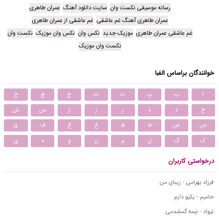
رسانه موسیقی نکست وان
سایت دانلود آهنگ
عمران طاهری
عمران طاهری آهنگ غم عاشقی
غم عاشقی از عمران طاهری
غم عاشقی عمران طاهری
موزیک جدید
نکس وان
نکس وان موزیک
نکست وان
نکست وان موزیک
خوانندگان براساس الفبا
ا
ب
پ
ت
ث
ج
چ
ح
خ
د
ذ
ر
ز
ژ
س
ش
ص
ض
ط
ظ
ع
غ
ف
ق
ک
گ
ل
م
ن
و
ه
ی
درخواستی کاربران
فرزاد بهرامی - زیبای من
حامیم - یکیو دارم
نیواد - نیمه گمشدمی