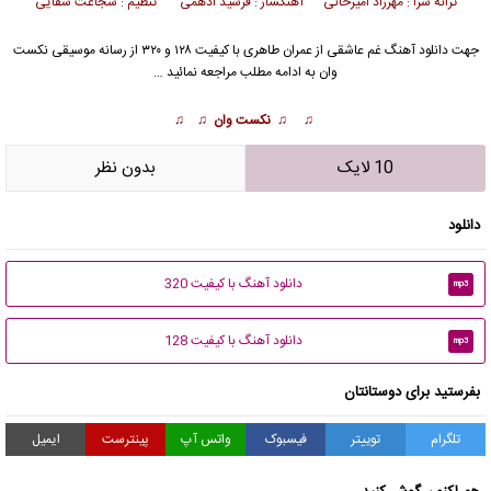
ترانه سرا : مهرزاد امیرخانی آهنگساز : فرشید ادهمی تنظیم : شجاعت شفایی
جهت دانلود آهنگ غم عاشقی از
عمران طاهری
با کیفیت ۱۲۸ و ۳۲۰ از رسانه موسیقی نکست
وان به ادامه مطلب مراجعه نمائید …
♫ ♫ نکست وان ♫ ♫
10 لایک
بدون نظر
دانلود
دانلود آهنگ با کیفیت 320
mp3
دانلود آهنگ با کیفیت 128
mp3
بفرستید برای دوستانتان
تلگرام
توییتر
فیسبوک
واتس آپ
پینترست
ایمیل