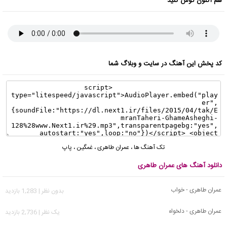
هم اکنون گوش کنید
کد پخش این آهنگ در سایت و وبلاگ شما
تک آهنگ ها
،
عمران طاهری
،
غمگین
،
پاپ
دانلود آهنگ های عمران طاهری
عمران طاهری - خواب
بدون نظر | 1,283 بازدید
عمران طاهری - دلخواه
يک نظر | 2,736 بازدید