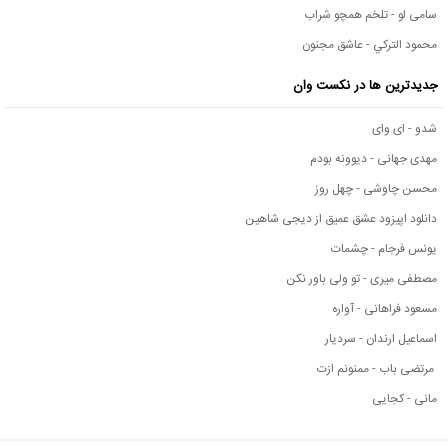
سامی لو - تلخم همچو شراب
محمود التركي - عاشق مجنون
جدیدترین ها در نکست وان
شدو - ای وای
مهدی جهانی - دیوونه بودم
محسن چاوشی - چهل روز
دانلود اپیزود عشق عمیق از دیجی شاهین
یونس فرجام - چشمات
مصطفی میری - تو ولی باور نکن
مسعود فراهانی - آواره
اسماعیل ارندان - سردیار
مرتضی باب - ممنونم ازت
مانی - کجایی