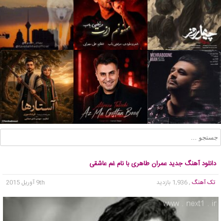
دانلود آهنگ جدید عمران طاهری با نام غم عاشقی
تک آهنگ
, 1,936 بازدید
9th آوریل 2015