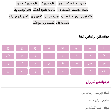
دانلود آهنگ نکست وان
دانلود موزیک
دانلود موزیک جدید
رسانه موسیقی نکست وان
سایت دانلود آهنگ
غلام کویتی پور
غلام کویتی پور آهنگ حریم
موزیک جدید
نکس وان
نکس وان موزیک
نکست وان
نکست وان موزیک
خوانندگان براساس الفبا
ا
ب
پ
ت
ث
ج
چ
ح
خ
د
ذ
ر
ز
ژ
س
ش
ص
ض
ط
ظ
ع
غ
ف
ق
ک
گ
ل
م
ن
و
ه
ی
درخواستی کاربران
فرزاد بهرامی - زیبای من
حامیم - یکیو دارم
نیواد - نیمه گمشدمی