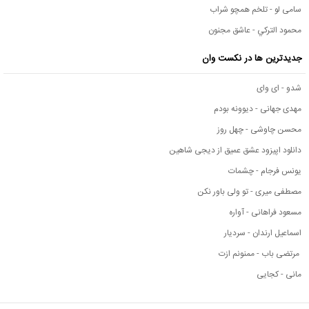
سامی لو - تلخم همچو شراب
محمود التركي - عاشق مجنون
جدیدترین ها در نکست وان
شدو - ای وای
مهدی جهانی - دیوونه بودم
محسن چاوشی - چهل روز
دانلود اپیزود عشق عمیق از دیجی شاهین
یونس فرجام - چشمات
مصطفی میری - تو ولی باور نکن
مسعود فراهانی - آواره
اسماعیل ارندان - سردیار
مرتضی باب - ممنونم ازت
مانی - کجایی