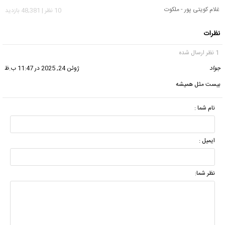
غلام کویتی پور - ملکوت
10 نظر | 48,381 بازدید
نظرات
1 نظر ارسال شده
جواد
گفت:
ژوئن 24, 2025 در 11:47 ب.ظ
بیست مثل همیشه
نام شما :
ایمیل :
نظر شما: