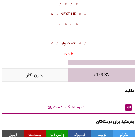
♫ ♫ ♫ ♫
♫ ♫
NEXT1.IR
♫ ♫
♫ ♫ ♫ ♫
…
♫ ♫
نکست وان
♫ ♫
بزودی
32 لایک
بدون نظر
دانلود
دانلود آهنگ با کیفیت 128
mp3
بفرستید برای دوستانتان
تلگرام
توییتر
فیسبوک
واتس آپ
پینترست
ایمیل