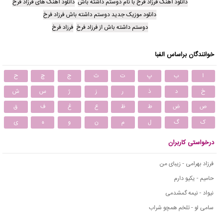
دانلود آهنگ فرزاد فرخ با نام دوستم داشته باش
دانلود آهنگ های فرزاد فرخ
دانلود موزیک جدید دوستم داشته باش فرزاد فرخ
دوستم داشته باش از فرزاد فرخ
فرزاد فرخ
خوانندگان براساس الفبا
ا
ب
پ
ت
ث
ج
چ
ح
خ
د
ذ
ر
ز
ژ
س
ش
ص
ض
ط
ظ
ع
غ
ف
ق
ک
گ
ل
م
ن
و
ه
ی
درخواستی کاربران
فرزاد بهرامی - زیبای من
حامیم - یکیو دارم
نیواد - نیمه گمشدمی
سامی لو - تلخم همچو شراب