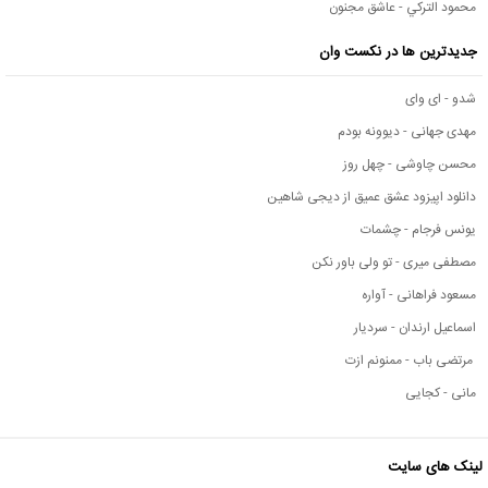
محمود التركي - عاشق مجنون
جدیدترین ها در نکست وان
شدو - ای وای
مهدی جهانی - دیوونه بودم
محسن چاوشی - چهل روز
دانلود اپیزود عشق عمیق از دیجی شاهین
یونس فرجام - چشمات
مصطفی میری - تو ولی باور نکن
مسعود فراهانی - آواره
اسماعیل ارندان - سردیار
مرتضی باب - ممنونم ازت
مانی - کجایی
لینک های سایت