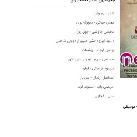
جدیدترین ها در نکست وان
شدو - ای وای
مهدی جهانی - دیوونه بودم
محسن چاوشی - چهل روز
دانلود اپیزود عشق عمیق از دیجی شاهین
یونس فرجام - چشمات
مصطفی میری - تو ولی باور نکن
مسعود فراهانی - آواره
اسماعیل ارندان - سردیار
مرتضی باب - ممنونم ازت
مانی - کجایی
رسانه موسیقی