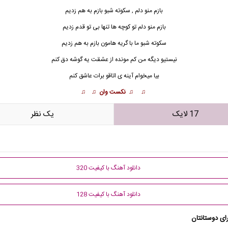
بازم منو دلم , سکوته شبو بازم به هم زدیم
بازم م
ن
و دلم تو کوچه ها تنها بی تو قدم زدیم
سکوته شبو ما با گریه هامون بازم به هم زدیم
نیستیو دیگه من کم مونده از عشقت یه گوشه دق کنم
بیا میخوام آینه ی اتاقو برات عاشق کنم
♫ ♫ نکست وان ♫ ♫
17 لایک
يک نظر
دانلود آهنگ با کیفیت 320
دانلود آهنگ با کیفیت 128
ای دوستانتان