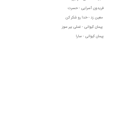
فریدون آسرایی - حسرت
معین زد - خدا رو شکر کن
پیمان کیوانی - غملی بیر سوز
پیمان کیوانی - سارا