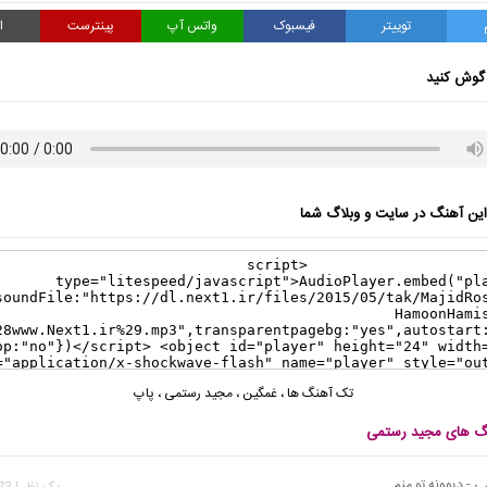
توییتر
فیسبوک
واتس آپ
پینترست
ا
گوش کنید
ن آهنگ در سایت و وبلاگ شما
تک آهنگ ها
،
غمگین
،
مجید رستمی
،
پاپ
نگ های مجید رستمی
 - دیوونه تو منم
يک نظر | 4,273 بازدید