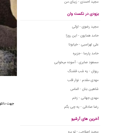
مجید احمدی - زیبای من
بزودی در نکست وان
مجید رضوی - اوکی
حامد همایون - این روزا
علی لهراسبی - خیابونا
حامد پارسا - جزیره
مسعود صابری - آسوده میخوابی
ریوان - یه شب قشنگ
مهدی مقدم - نوار قلب
شاهین بنان - الماس
مهدی جهانی - زخم
جهت دانل
رضا صادقی - یه چی بگم
آخرین های آرشیو
مجید اصلاحی - تو برو