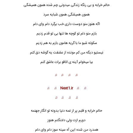
حالم خرابه و بی رنگه زندگی میدونی چم شده همون همیشگی
همون همیشگی همون شبایه سرد
اگه هنوز منو دوست داری خب برگرد دلم وای دلم
بازم منو دلم تو کوچه ها ت
ن
ها بی تو قدم زدیم
سکوته شبو ما با گریه هامون بازم به هم زدیم
نیستیو دیگه من کم مونده از عشقت یه گوشه دق کنم
بیا میخوام آینه ی اتاقو برات عاشق کنم
♫ ♫ ♫ ♫
♫ ♫ Next1.ir ♫ ♫
♫ ♫ ♫ ♫
حالم خرابه و قلبم پر از غمه دنیا بدونه تو انگار جهنمه
دورم ازت ولی دلتنگتم هنوز
همدرد من شده این آه سینه سوز دلم وای دلم