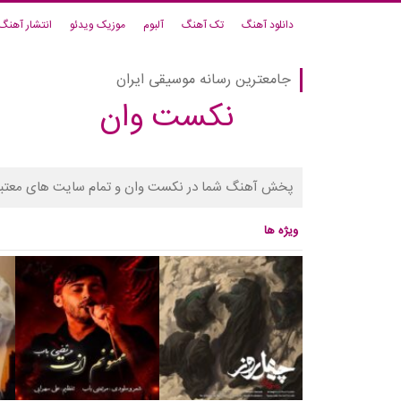
دانلود آهنگ
تک آهنگ
آلبوم
موزیک ویدئو
انتشار آهنگ
جامعترین رسانه موسیقی ایران
نکست وان
پخش آهنگ شما در نکست وان و تمام سایت های معتبر
ویژه ها