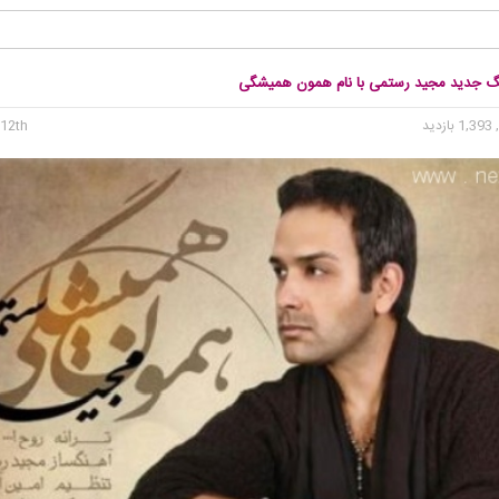
نگ جدید مجید رستمی با نام همون همیشگی
1, بازدید
12th می 2015