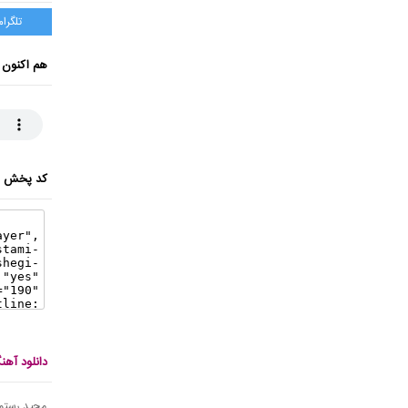
تلگرام
هم اکنون 
کد پخش ای
دانلود آه
مجید رستمی