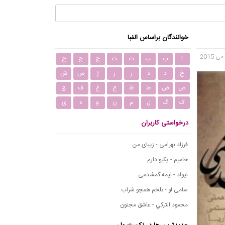
خوانندگان براساس الفبا
ا
ب
پ
ت
ث
ج
چ
ح
خ
د
ذ
ر
ز
ژ
س
ش
ص
ض
ط
ظ
ع
غ
ف
ق
ک
گ
ل
م
ن
و
ه
ی
درخواستی کاربران
فرزاد بهرامی - زیبای من
حامیم - یکیو دارم
نیواد - نیمه گمشدمی
سامی لو - تلخم همچو شراب
محمود التركي - عاشق مجنون