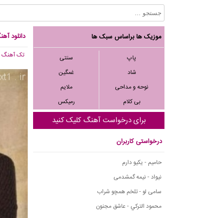
دانلود آه
موزیک ها براساس سبک ها
تک آهنگ
, 393
پاپ
سنتی
شاد
غمگین
نوحه و مداحی
ملایم
بی کلام
رمیکس
برای درخواست آهنگ کلیک کنید
درخواستی کاربران
حامیم - یکیو دارم
نیواد - نیمه گمشدمی
سامی لو - تلخم همچو شراب
محمود التركي - عاشق مجنون