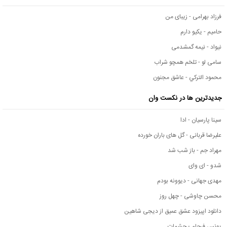
فرزاد بهرامی - زیبای من
حامیم - یکیو دارم
نیواد - نیمه گمشدمی
سامی لو - تلخم همچو شراب
محمود التركي - عاشق مجنون
جدیدترین ها در نکست وان
سینا پارسیان - ادا
علیرضا قربانی - گل های باران خورده
مهراد جم - باز شب شد
شدو - ای وای
مهدی جهانی - دیوونه بودم
محسن چاوشی - چهل روز
دانلود اپیزود عشق عمیق از دیجی شاهین
یونس فرجام - چشمات