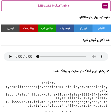
دانلود آهنگ با کیفیت 128
mp3
بفرستید برای دوستانتان
تلگرام
توییتر
فیسبوک
واتس آپ
پینترست
ایمیل
هم اکنون گوش کنید
کد پخش این آهنگ در سایت و وبلاگ شما