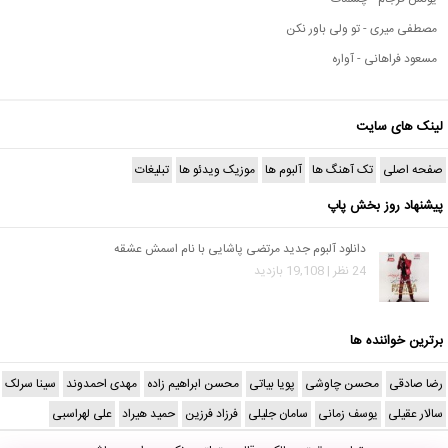
مصطفی میری - تو ولی باور نکن
مسعود فراهانی - آواره
لینک های سایت
صفحه اصلی
تک آهنگ ها
آلبوم ها
موزیک ویدئو ها
تبلیغات
پیشنهاد روز بخش پاپ
دانلود آلبوم جدید مرتضی پاشایی با نام اسمش عشقه
24 نظر | 19,108 بازدید
برترین خواننده ها
رضا صادقی
محسن چاوشی
پویا بیاتی
محسن ابراهیم زاده
مهدی احمدوند
سینا سرلک
سالار عقیلی
یوسف زمانی
سامان جلیلی
فرزاد فرزین
حمید هیراد
علی لهراسبی