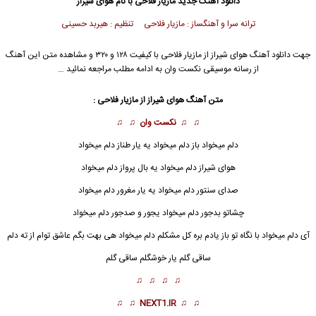
دانلود آهنگ جدید
مازیار فلاحی با نام هوای شیراز
ترانه سرا و آهنگساز : مازیار فلاحی تنظیم : هیربد حسینی
جهت دانلود آهنگ هوای شیراز از مازیار فلاحی با کیفیت ۱۲۸ و ۳۲۰ و مشاهده متن این آهنگ
از رسانه موسیقی نکست وان به ادامه مطلب مراجعه نمائید …
متن آهنگ
هوای شیراز
از مازیار فلاحی :
♫ ♫
نکست وان
♫ ♫
دلم میخواد باز دلم میخواد یه یار طناز دلم میخواد
هوای شیراز
دلم میخواد یه بال پرواز دلم میخواد
صدای سنتور دلم میخواد یه یار مغرور دلم میخواد
چشاتو بدجور دلم میخواد یجور و صدجور دلم میخواد
آی دلم میخواد با نگاه تو باز یادم بره کل مشکلم دلم میخواد هی بهت بگم عاشق توام از ته دلم
ساقی گلم یار خوشگلم ساقی گلم
♫ ♫ ♫ ♫
♫ ♫
NEXT1.IR
♫ ♫