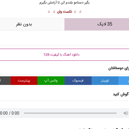
بگیر دستامو بلندم کن تا آرامش بگیرم
♫ ♫
نکست وان
♫ ♫
35 لایک
بدون نظر
دانلود آهنگ با کیفیت 128
ای دوستانتان
توییتر
فیسبوک
واتس آپ
پینترست
ا
گوش کنید