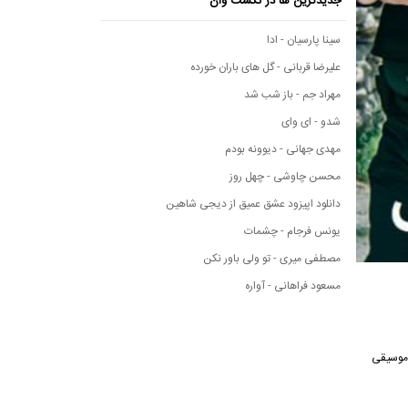
جدیدترین ها در نکست وان
سینا پارسیان - ادا
علیرضا قربانی - گل های باران خورده
مهراد جم - باز شب شد
شدو - ای وای
مهدی جهانی - دیوونه بودم
محسن چاوشی - چهل روز
دانلود اپیزود عشق عمیق از دیجی شاهین
یونس فرجام - چشمات
مصطفی میری - تو ولی باور نکن
مسعود فراهانی - آواره
نگ از رسانه موسیقی