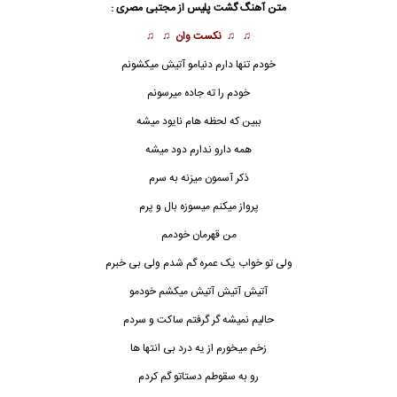
متن آهنگ گشت پلیس از مجتبی مصری :
♫ ♫
نکست وان
♫ ♫
خودم تنها دارم دنیامو آتیش میکشونم
خودم را ته جاده میرسونم
ببین که لحظه هام نایود میشه
همه دارو ندارم دود میشه
ذکر آسمون میزنه به سرم
پرواز میکنم میسوزه بال و پرم
من قهرمان خودمم
ولی تو خواب یک عمره گم شدم ولی بی خبرم
آتیش آتیش آتیش میکشم خودمو
حالیم نمیشه گر گرفتم ساکت و سردم
زخم میخورم از یه درد بی انتها ها
رو به سقوطم دستاتو گم کردم