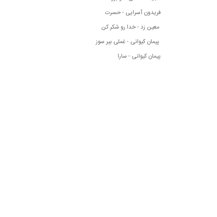
فریدون آسرایی - حسرت
معین زد - خدا رو شکر کن
پیمان کیوانی - غملی بیر سوز
پیمان کیوانی - سارا