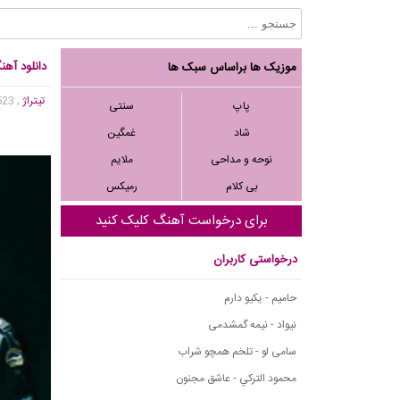
دانلود آه
موزیک ها براساس سبک ها
تیتراژ
, 9,523 بازدید
پاپ
سنتی
شاد
غمگین
نوحه و مداحی
ملایم
بی کلام
رمیکس
برای درخواست آهنگ کلیک کنید
درخواستی کاربران
حامیم - یکیو دارم
نیواد - نیمه گمشدمی
سامی لو - تلخم همچو شراب
محمود التركي - عاشق مجنون