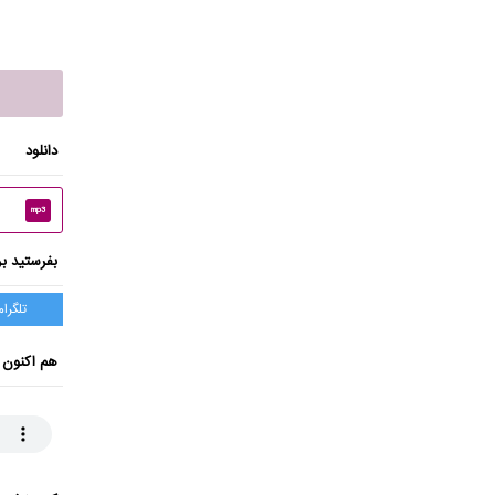
دانلود
mp3
بفرستید بر
تلگرام
هم اکنون 