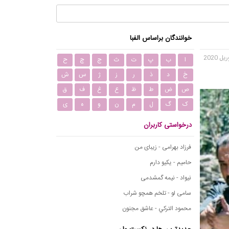
خوانندگان براساس الفبا
ا
ب
پ
ت
ث
ج
چ
ح
خ
د
ذ
ر
ز
ژ
س
ش
ص
ض
ط
ظ
ع
غ
ف
ق
ک
گ
ل
م
ن
و
ه
ی
درخواستی کاربران
فرزاد بهرامی - زیبای من
حامیم - یکیو دارم
نیواد - نیمه گمشدمی
سامی لو - تلخم همچو شراب
محمود التركي - عاشق مجنون