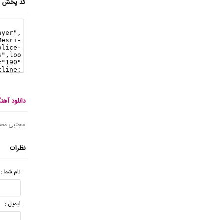
کد پخش ای
دانلود آه
مجتبی مص
نظرات
نام شما :
ایمیل :