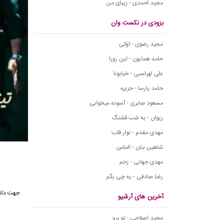
مجید احمدی - زیبای من
بزودی در نکست وان
مجید رضوی - اوکی
حامد همایون - این روزا
علی لهراسبی - خیابونا
حامد پارسا - جزیره
مسعود صابری - آسوده میخوابی
ریوان - یه شب قشنگ
مهدی مقدم - نوار قلب
شاهین بنان - الماس
مهدی جهانی - زخم
رضا صادقی - یه چی بگم
آخرین های آرشیو
مجید اصلاحی - تو برو