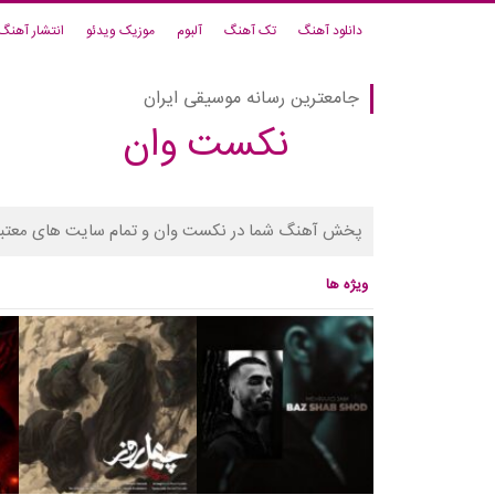
دانلود آهنگ
تک آهنگ
آلبوم
موزیک ویدئو
انتشار آهنگ
جامعترین رسانه موسیقی ایران
نکست وان
پخش آهنگ شما در نکست وان و تمام سایت های معتبر
ویژه ها