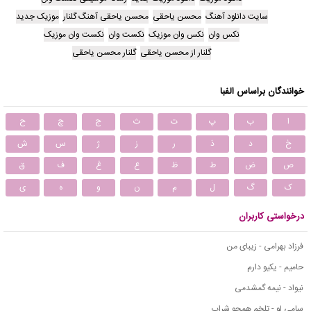
سایت دانلود آهنگ
محسن یاحقی
محسن یاحقی آهنگ گلنار
موزیک جدید
نکس وان
نکس وان موزیک
نکست وان
نکست وان موزیک
گلنار از محسن یاحقی
گلنار محسن یاحقی
خوانندگان براساس الفبا
ا
ب
پ
ت
ث
ج
چ
ح
خ
د
ذ
ر
ز
ژ
س
ش
ص
ض
ط
ظ
ع
غ
ف
ق
ک
گ
ل
م
ن
و
ه
ی
درخواستی کاربران
فرزاد بهرامی - زیبای من
حامیم - یکیو دارم
نیواد - نیمه گمشدمی
سامی لو - تلخم همچو شراب