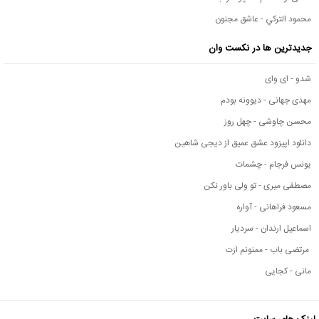
محمود التركي - عاشق مجنون
جدیدترین ها در نکست وان
شدو - ای وای
مهدی جهانی - دیوونه بودم
محسن چاوشی - چهل روز
دانلود اپیزود عشق عمیق از دیجی شاهین
یونس فرجام - چشمات
مصطفی میری - تو ولی باور نکن
مسعود فراهانی - آواره
اسماعیل ارندان - سردیار
مرتضی باب - ممنونم ازت
مانی - کجایی