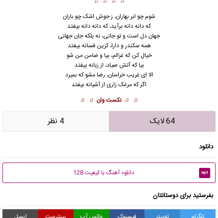
♫ ♫ ♫ ♫
شوم چو ابر بهاران، ز جوش اشک چو باران
که دانه دانه برآید، که دانه دانه بیفتد
جهان دل است و تو جانی، نه بلکه جان جهانی
همه سکندر و دارا، کزین فسانه بیفتد
خیال کن که غز
ا
لم، بیا و ضامن من شو
بیا که آتش صیاد، از زبانه بیفتد
الا ای غریب خراسان، رضا مشو که بمیرد
اگر که مرغک زاری از آشیانه بیفتد
♫ ♫
نکست وان
♫ ♫
64 لایک
4 نظر
دانلود
دانلود آهنگ با کیفیت 128
mp3
بفرستید برای دوستانتان
تلگرام
توییتر
فیسبوک
واتس آپ
پینترست
ایمیل