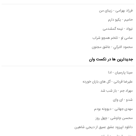
فرزاد بهرامی - زیبای من
حامیم - یکیو دارم
نیواد - نیمه گمشدمی
سامی لو - تلخم همچو شراب
محمود التركي - عاشق مجنون
جدیدترین ها در نکست وان
سینا پارسیان - ادا
علیرضا قربانی - گل های باران خورده
مهراد جم - باز شب شد
شدو - ای وای
مهدی جهانی - دیوونه بودم
محسن چاوشی - چهل روز
دانلود اپیزود عشق عمیق از دیجی شاهین