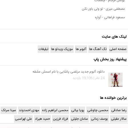
یونس فرجام - چشمات
مصطفی میری - تو ولی باور نکن
مسعود فراهانی - آواره
لینک های سایت
صفحه اصلی
تک آهنگ ها
آلبوم ها
موزیک ویدئو ها
تبلیغات
پیشنهاد روز بخش پاپ
دانلود آلبوم جدید مرتضی پاشایی با نام اسمش عشقه
24 نظر | 19,106 بازدید
برترین خواننده ها
رضا صادقی
محسن چاوشی
پویا بیاتی
محسن ابراهیم زاده
مهدی احمدوند
سینا سرلک
سالار عقیلی
یوسف زمانی
سامان جلیلی
فرزاد فرزین
حمید هیراد
علی لهراسبی