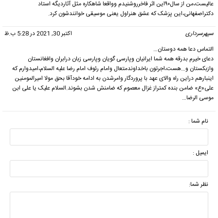
عالیست،من از سال۹۰این اثر فاخرروشنیدم وواقعا شاهکاره مثل آثاردیگه استاد
دکتراصفهانی،این پزشک که عشق هنراول یعنی موسیقی خوانندشون کرد.
سپهرسرداری
گفت:
اکتبر 30, 2021 در 5:28 ب.ظ
التماس دعا همه دوستان…
دعای خیرم بدرقه همه شما ایرانیان وپارسی گویان وپارسی زبان درابران وافغانستان
وازبکستان و…هست،اجرتون باخداوندمتعال وامام رئوف امام رضا علیه السلام،امیدوارم که
اینبارهم دراین راه والای عهد با پروردگار وامرشدن به ادامه خودآقا بحق مولا امیرالمومنین
علی«ع» ضامن بنده کمتراز غزال معصوم که ضامنش شدن بشوند.السلام علیک یا علی ابن
موسی الرضا…
نام شما :
ایمیل :
نظر شما: