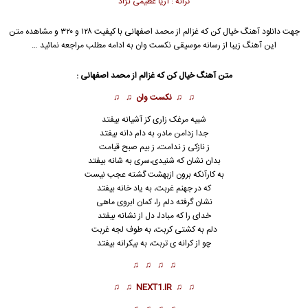
ترانه : آریا عظیمی نژاد
جهت دانلود آهنگ خیال کن که غزالم از
محمد اصفهانی
با کیفیت ۱۲۸ و ۳۲۰ و مشاهده متن
این آهنگ زیبا از رسانه موسیقی نکست وان به ادامه مطلب مراجعه نمائید …
متن آهنگ خیال کن که غزالم از
محمد اصفهانی
:
♫ ♫
نکست وان
♫ ♫
شبیه مرغک زاری کز آشیانه بیفتد
جدا زدامن مادر، به دام دانه بیفتد
ز نازکی ز ندامت، ز بیم صبح قیامت
بدان نشان که شن
ی
دی،سری به شانه بیفتد
به کارآنکه برون ازبهشت گشته عجب نیست
که در جهنم غربت، به یاد خانه بیفتد
نشان گرفته دلم را، کمان ابروی ماهی
خدای را که مبادا، دل از نشانه بیفتد
دلم به کشتی کربت، به طوف لجه غربت
چو از کرانه ی تربت، به بیکرانه بیفتد
♫ ♫ ♫ ♫
♫ ♫
NEXT1.IR
♫ ♫