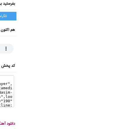
بفرستید بر
تلگرام
هم اکنون 
کد پخش ای
دانلود آه