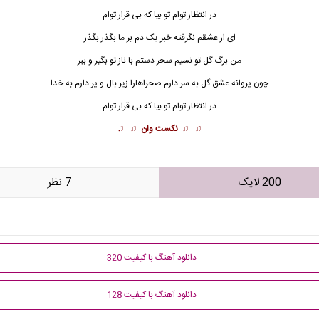
در انتظار توام تو بیا که بی قرار توام
ای از عشقم نگرفته خبر یک دم بر ما بگذر بگذر
من برگ گل تو
نسیم
سحر دستم با ناز تو بگیر و ببر
چون پروانه عشق گل به سر دارم صحراهارا زیر بال و پر دارم به خدا
در انتظار توام تو بیا که بی قرار توام
♫ ♫
نکست وان
♫ ♫
200 لایک
7 نظر
دانلود آهنگ با کیفیت 320
دانلود آهنگ با کیفیت 128