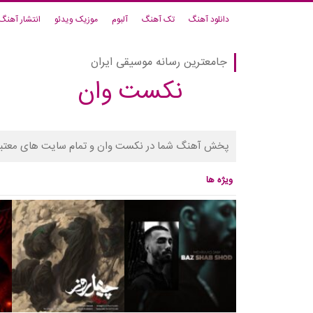
دانلود آهنگ
تک آهنگ
آلبوم
موزیک ویدئو
انتشار آهنگ
جامعترین رسانه موسیقی ایران
نکست وان
پخش آهنگ شما در نکست وان و تمام سایت های معتبر
ویژه ها