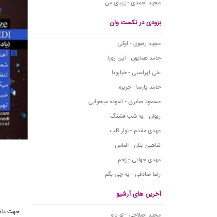
مجید احمدی - زیبای من
بزودی در نکست وان
مجید رضوی - اوکی
حامد همایون - این روزا
علی لهراسبی - خیابونا
حامد پارسا - جزیره
مسعود صابری - آسوده میخوابی
ریوان - یه شب قشنگ
مهدی مقدم - نوار قلب
شاهین بنان - الماس
مهدی جهانی - زخم
رضا صادقی - یه چی بگم
آخرین های آرشیو
جهت دانل
مجید اصلاحی - تو برو