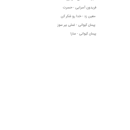
فریدون آسرایی - حسرت
معین زد - خدا رو شکر کن
پیمان کیوانی - غملی بیر سوز
پیمان کیوانی - سارا