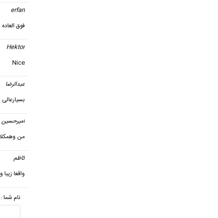
erfan
فوق العاده ز
Hektor
Nice
عبدالرضا
بسیارعالی
امیرحسین
من وهمکلاس
کاظم
گ
واقعا زیبا 
نام شما :