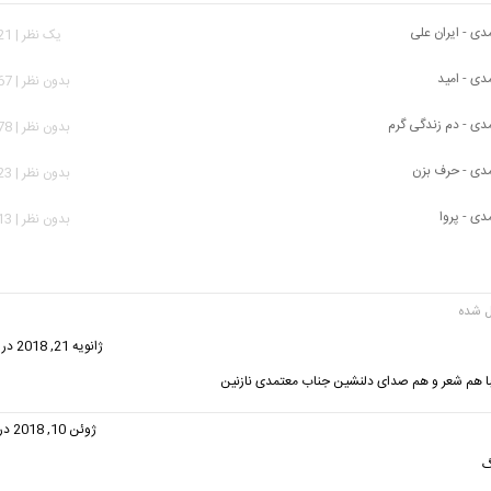
ی - ایران علی
يک نظر | 1,021 بازدید
ی - امید
بدون نظر | 1,067 بازدید
ی - دم زندگی گرم
بدون نظر | 4,478 بازدید
دی - حرف بزن
بدون نظر | 1,923 بازدید
ی - پروا
بدون نظر | 3,113 بازدید
فت:
ژانویه 21, 2018 در 6:59 ب.ظ
با هم شعر و هم صدای دلنشین جناب معتمدی نازنین
گفت:
ژوئن 10, 2018 در 6:25 ق.ظ
گ