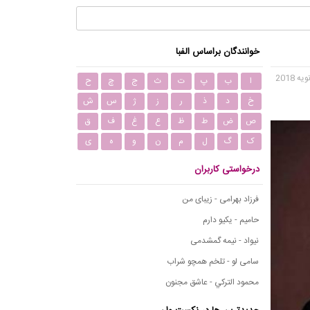
خوانندگان براساس الفبا
ا
ب
پ
ت
ث
ج
چ
ح
خ
د
ذ
ر
ز
ژ
س
ش
ص
ض
ط
ظ
ع
غ
ف
ق
ک
گ
ل
م
ن
و
ه
ی
درخواستی کاربران
فرزاد بهرامی - زیبای من
حامیم - یکیو دارم
نیواد - نیمه گمشدمی
سامی لو - تلخم همچو شراب
محمود التركي - عاشق مجنون