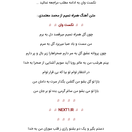
نکست وان به ادامه مطلب مراجعه نمائید …
متن آهنگ همراه نسیم از
محمد معتمدی
:
♫ ♫
نکست وان
♫ ♫
چون گل
همراه نسیم
میرقصد دل به برم
من مست و باد صبا میریزد گل به سرم
چون پروانه عشق گل به سر دارم صحراهارا زیر بال و پر دارم
بینم هرشب من به عالم رویا آید سویم آشنایی از صحرا به خدا
در انتظار توام تو بیا که بی قرار توام
بازا تو گل بشو من گلشن بگذار سرت به دامان من
بازا تو می بشو من ساغر گرمی بده تو بر جان من
♫ ♫ ♫ ♫
♫ ♫
NEXT1.IR
♫ ♫
♫ ♫ ♫ ♫
دستم بگیر و یک دم بشنو رازی ز قلب سوزان من به خدا