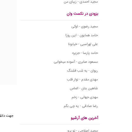
مجید احمدی - زیبای من
بزودی در نکست وان
مجید رضوی - اوکی
حامد همایون - این روزا
علی لهراسبی - خیابونا
حامد پارسا - جزیره
مسعود صابری - آسوده میخوابی
ریوان - یه شب قشنگ
مهدی مقدم - نوار قلب
شاهین بنان - الماس
مهدی جهانی - زخم
رضا صادقی - یه چی بگم
آخرین های آرشیو
مجید اصلاحی - تو برو