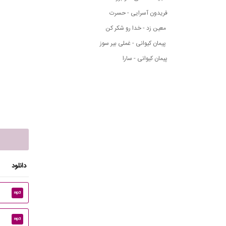
فریدون آسرایی - حسرت
معین زد - خدا رو شکر کن
پیمان کیوانی - غملی بیر سوز
پیمان کیوانی - سارا
دانلود
mp3
mp3