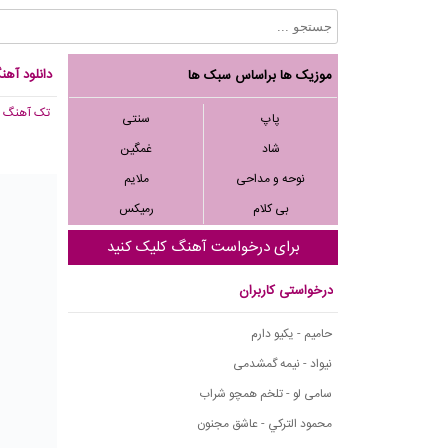
دانلود آه
موزیک ها براساس سبک ها
تک آهنگ
, 729
پاپ
سنتی
شاد
غمگین
نوحه و مداحی
ملایم
بی کلام
رمیکس
برای درخواست آهنگ کلیک کنید
درخواستی کاربران
حامیم - یکیو دارم
نیواد - نیمه گمشدمی
سامی لو - تلخم همچو شراب
محمود التركي - عاشق مجنون