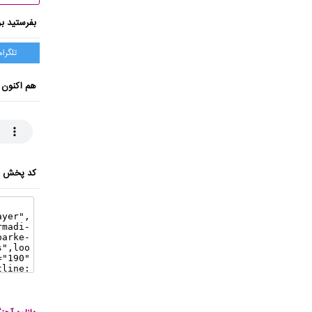
بفرستید بر
تلگرام
هم اکنون 
کد پخش ای