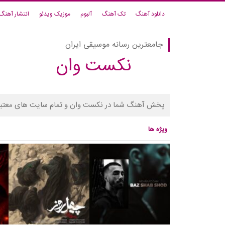
دانلود آهنگ
تک آهنگ
آلبوم
موزیک ویدئو
انتشار آهنگ
جامعترین رسانه موسیقی ایران
نکست وان
پخش آهنگ شما در نکست وان و تمام سایت های معتبر
ویژه ها