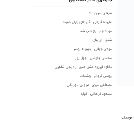
جدیدترین ها در نکست وان
سینا پارسیان - ادا
علیرضا قربانی - گل های باران خورده
مهراد جم - باز شب شد
شدو - ای وای
مهدی جهانی - دیوونه بودم
محسن چاوشی - چهل روز
دانلود اپیزود عشق عمیق از دیجی شاهین
یونس فرجام - چشمات
مصطفی میری - تو ولی باور نکن
مسعود فراهانی - آواره
 آهنگ از رسانه موسیقی