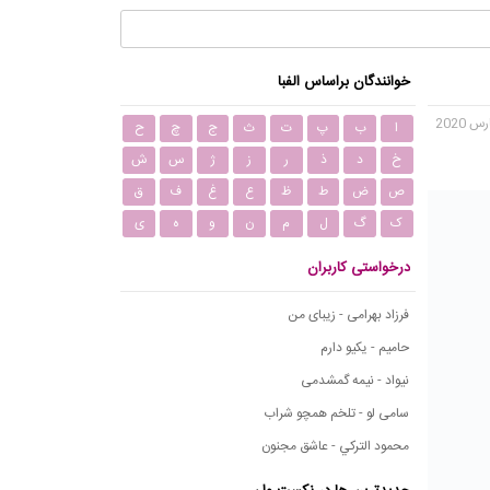
خوانندگان براساس الفبا
ا
ب
پ
ت
ث
ج
چ
ح
خ
د
ذ
ر
ز
ژ
س
ش
ص
ض
ط
ظ
ع
غ
ف
ق
ک
گ
ل
م
ن
و
ه
ی
درخواستی کاربران
فرزاد بهرامی - زیبای من
حامیم - یکیو دارم
نیواد - نیمه گمشدمی
سامی لو - تلخم همچو شراب
محمود التركي - عاشق مجنون