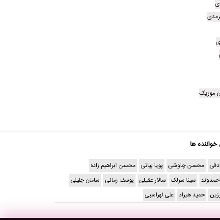
ی
رمدی
ی
 موزیک
 خواننده ها
دقی
محسن چاوشی
پویا بیاتی
محسن ابراهیم زاده
حمدوند
سینا سرلک
سالار عقیلی
یوسف زمانی
سامان جلیلی
رزین
حمید هیراد
علی لهراسبی