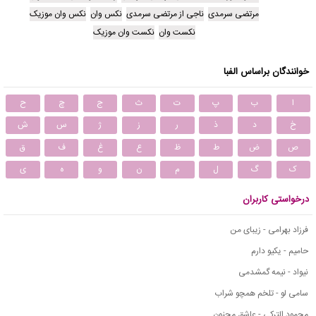
مرتضی سرمدی
ناجی از مرتضی سرمدی
نکس وان
نکس وان موزیک
نکست وان
نکست وان موزیک
خوانندگان براساس الفبا
ا
ب
پ
ت
ث
ج
چ
ح
خ
د
ذ
ر
ز
ژ
س
ش
ص
ض
ط
ظ
ع
غ
ف
ق
ک
گ
ل
م
ن
و
ه
ی
درخواستی کاربران
فرزاد بهرامی - زیبای من
حامیم - یکیو دارم
نیواد - نیمه گمشدمی
سامی لو - تلخم همچو شراب
محمود التركي - عاشق مجنون