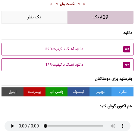
♫ ♫
نکست وان
♫ ♫
29 لایک
يک نظر
دانلود
دانلود آهنگ با کیفیت 320
mp3
دانلود آهنگ با کیفیت 128
mp3
بفرستید برای دوستانتان
تلگرام
توییتر
فیسبوک
واتس آپ
پینترست
ایمیل
هم اکنون گوش کنید