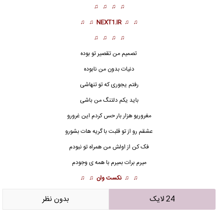
♫ ♫ ♫ ♫
♫ ♫
NEXT1.IR
♫ ♫
♫ ♫ ♫ ♫
تصمیم من تقصیر تو بوده
دنیات بدون من نابوده
رفتم یجوری که تو تنهاشی
باید یکم دلتنگ من باشی
مغرور
یو هزار بار حس کردم این غرورو
عشقم رو از تو قلبت با گریه هات بشورو
فک کن از اولش من همراه تو نبودم
میرم برات بمیرم با همه ی وجودم
♫ ♫
نکست وان
♫ ♫
24 لایک
بدون نظر