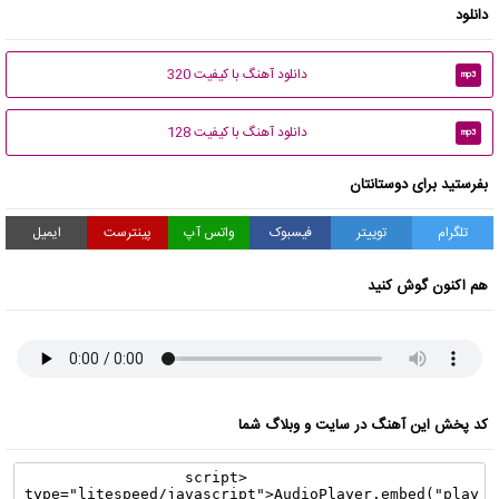
دانلود
دانلود آهنگ با کیفیت 320
mp3
دانلود آهنگ با کیفیت 128
mp3
بفرستید برای دوستانتان
تلگرام
توییتر
فیسبوک
واتس آپ
پینترست
ایمیل
هم اکنون گوش کنید
کد پخش این آهنگ در سایت و وبلاگ شما