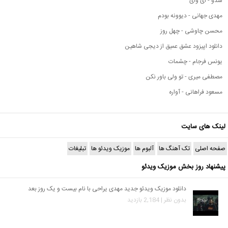
شدو - ای وای
مهدی جهانی - دیوونه بودم
محسن چاوشی - چهل روز
دانلود اپیزود عشق عمیق از دیجی شاهین
یونس فرجام - چشمات
مصطفی میری - تو ولی باور نکن
مسعود فراهانی - آواره
لینک های سایت
صفحه اصلی
تک آهنگ ها
آلبوم ها
موزیک ویدئو ها
تبلیغات
پیشنهاد روز بخش موزیک ویدئو
دانلود موزیک ویدئو جدید مهدی یراحی با نام بیست و یک روز بعد
بدون نظر | 2,184 بازدید