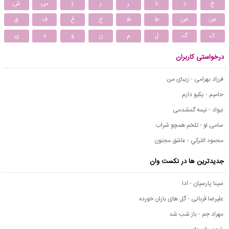
خ
د
ذ
ر
ز
ژ
س
ش
ص
ض
ط
ظ
ع
غ
ف
ق
ک
گ
ل
م
ن
و
ه
ی
درخواستی کاربران
فرزاد بهرامی - زیبای من
حامیم - یکیو دارم
نیواد - نیمه گمشدمی
سامی لو - تلخم همچو شراب
محمود التركي - عاشق مجنون
جدیدترین ها در نکست وان
سینا پارسیان - ادا
علیرضا قربانی - گل های باران خورده
مهراد جم - باز شب شد