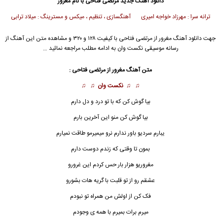
دانلود آهنگ جدید
مرتضی فتاحی
با نام مغرور
ترانه سرا : مهرزاد خواجه امیری آهنگسازی ، تنظیم ، میکس و مسترینگ : میلاد ترابی
جهت دانلود آهنگ مغرور از
مرتضی فتاحی
با کیفیت ۱۲۸ و ۳۲۰ و مشاهده متن این آهنگ از
رسانه موسیقی نکست وان به ادامه مطلب مراجعه نمائید …
متن آهنگ مغرور از
مرتضی فتاحی
:
♫ ♫
نکست وان
♫ ♫
بیا گوش کن که با تو درد و دل دارم
بیا گوش کن منو این آخرین بارم
یبارم سردیو باور ندارم نرو میمیرمو طاقت نمیارم
بمون تا وقتی که زندم دوست دارم
مغرور
یو هزار بار حس کردم این غرورو
عشقم رو از تو قلبت با گریه هات بشورو
فک کن از اولش من همراه تو نبودم
میرم برات بمیرم با همه ی وجودم