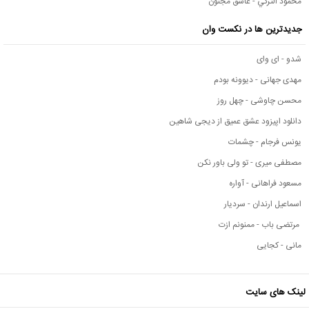
محمود التركي - عاشق مجنون
جدیدترین ها در نکست وان
شدو - ای وای
مهدی جهانی - دیوونه بودم
محسن چاوشی - چهل روز
دانلود اپیزود عشق عمیق از دیجی شاهین
یونس فرجام - چشمات
مصطفی میری - تو ولی باور نکن
مسعود فراهانی - آواره
اسماعیل ارندان - سردیار
مرتضی باب - ممنونم ازت
مانی - کجایی
لینک های سایت