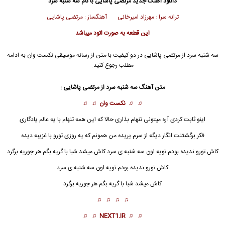
دانلود آهنگ جدید
مرتضی پاشایی
با نام سه شنبه سرد
ترانه سرا : مهرزاد امیرخانی آهنگساز : مرتضی پاشایی
این قطعه به صورت اتود میباشد
سه شنبه سرد از
مرتضی پاشایی
در دو کیفیت با متن از رسانه موسیقی نکست وان به ادامه
مطلب رجوع کنید.
متن آهنگ سه شنبه سرد از
مرتضی پاشایی
:
♫ ♫
نکست وان
♫ ♫
اینو ثابت کردی آره میتونی تنهام بذاری حالا که این همه تنهام با یه عالم یادگاری
فکر برگشتنت انگار دیگه از سرم پریده من همونم که یه روزی تورو با غزیبه دیده
کاش تورو ندیده بودم تویه اون سه
شنبه
ی سرد کاش میشد شبا با گریه بگم هر جوریه برگرد
کاش تورو ندیده بودم تویه اون سه شنبه ی سرد
کاش میشد شبا با گریه بگم هر جوریه برگرد
♫ ♫ ♫ ♫
♫ ♫
NEXT1.IR
♫ ♫