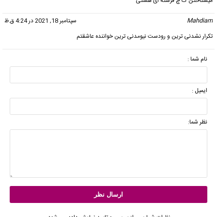
میشناختن ک چ فرشته ای هستی
Mahdiam
گفت:
سپتامبر 18, 2021 در 4:24 ق.ظ
تکرار نشدنی ترین و رودست نیومدنی ترین خواننده عاشقتم
نام شما :
ایمیل :
نظر شما: