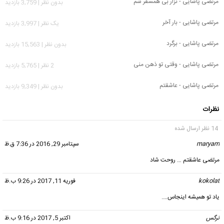
مرتضی پاشایی - نزار بی همسفر شم
بدون نظر | 3,759 بازدید
مرتضی پاشایی - بار آخر
يک نظر | 3,997 بازدید
مرتضی پاشایی - برگرد
بدون نظر | 15,563 بازدید
مرتضی پاشایی - وقتی تو ذهن منی
2 نظر | 5,765 بازدید
مرتضی پاشایی - عاشقتم
بدون نظر | 9,349 بازدید
نظرات
14 نظر ارسال شده
maryam
گفت:
سپتامبر 29, 2016 در 7:36 ق.ظ
مرتضی عاشقتم … روحت شاد
kokolat
گفت:
فوریه 11, 2017 در 9:26 ب.ظ
یاد تو همیشه اینجاس….
نرگس
گفت:
اکتبر 5, 2017 در 9:16 ب.ظ