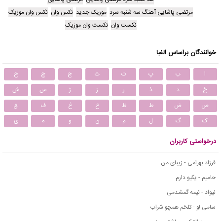
مرتضی پاشایی آهنگ سه شنبه سرد
موزیک جدید
نکس وان
نکس وان موزیک
نکست وان
نکست وان موزیک
خوانندگان براساس الفبا
ا
ب
پ
ت
ث
ج
چ
ح
خ
د
ذ
ر
ز
ژ
س
ش
ص
ض
ط
ظ
ع
غ
ف
ق
ک
گ
ل
م
ن
و
ه
ی
درخواستی کاربران
فرزاد بهرامی - زیبای من
حامیم - یکیو دارم
نیواد - نیمه گمشدمی
سامی لو - تلخم همچو شراب