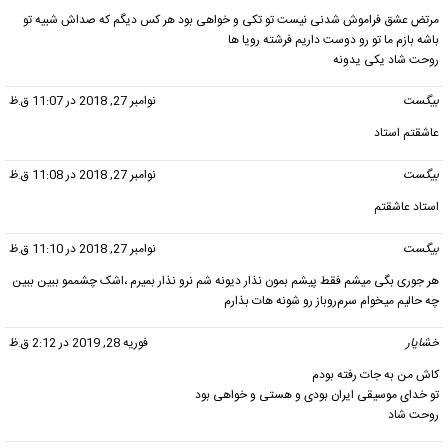
مرتض عشق فراموش شدنی نیست تو تکی و خواهی بود هر کس دیگم که صداش شبیه تو
باشه بازم ما تو رو دوست داریم فرشته رویا ها
روحت شاد یکی یدونه
بیگست
گفت:
نوامبر 27, 2018 در 11:07 ق.ظ
عاشقتم استاد
بیگست
گفت:
نوامبر 27, 2018 در 11:08 ق.ظ
استاد عاشقتم
بیگست
گفت:
نوامبر 27, 2018 در 11:10 ق.ظ
هر جوری بگی میشم فقط پیشم بمون نذار دیونه شم نرو نذار بمیرم ،اشک چشممو ببین ببین
چه حالیم میخوام سرم‌رو‌باز رو شونه هات بذارم
خشايار
گفت:
فوریه 28, 2019 در 2:12 ق.ظ
کاش من به جات رفته بودم
تو خداى موسیقى ایران بودى و هستى و خواهى بود
روحت شاد