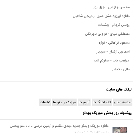
محسن چاوشی - چهل روز
دانلود اپیزود عشق عمیق از دیجی شاهین
یونس فرجام - چشمات
مصطفی میری - تو ولی باور نکن
مسعود فراهانی - آواره
اسماعیل ارندان - سردیار
مرتضی باب - ممنونم ازت
مانی - کجایی
لینک های سایت
صفحه اصلی
تک آهنگ ها
آلبوم ها
موزیک ویدئو ها
تبلیغات
پیشنهاد روز بخش موزیک ویدئو
دانلود موزیک ویدئو جدید مهدی مقدم و آرمین مرسی با نام منو ببخش
بدون نظر | 1,175 بازدید