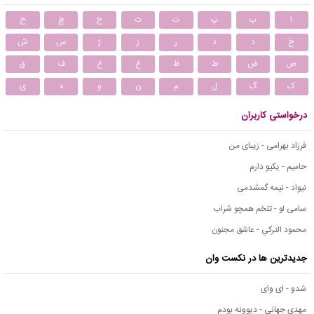
ا
ب
پ
ت
ث
ج
چ
ح
خ
د
ذ
ر
ز
ژ
س
ش
ص
ض
ط
ظ
ع
غ
ف
ق
ک
گ
ل
م
ن
و
ه
ی
درخواستی کاربران
فرزاد بهرامی - زیبای من
حامیم - یکیو دارم
نیواد - نیمه گمشدمی
سامی لو - تلخم همچو شراب
محمود التركي - عاشق مجنون
جدیدترین ها در نکست وان
شدو - ای وای
مهدی جهانی - دیوونه بودم