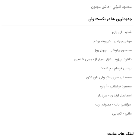
محمود التركي - عاشق مجنون
جدیدترین ها در نکست وان
شدو - ای وای
مهدی جهانی - دیوونه بودم
محسن چاوشی - چهل روز
دانلود اپیزود عشق عمیق از دیجی شاهین
یونس فرجام - چشمات
مصطفی میری - تو ولی باور نکن
مسعود فراهانی - آواره
اسماعیل ارندان - سردیار
مرتضی باب - ممنونم ازت
مانی - کجایی
لینک های سایت