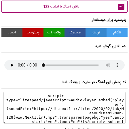
دانلود آهنگ با کیفیت 128
mp3
بفرستید برای دوستانتان
تلگرام
توییتر
فیسبوک
واتس آپ
پینترست
ایمیل
هم اکنون گوش کنید
کد پخش این آهنگ در سایت و وبلاگ شما