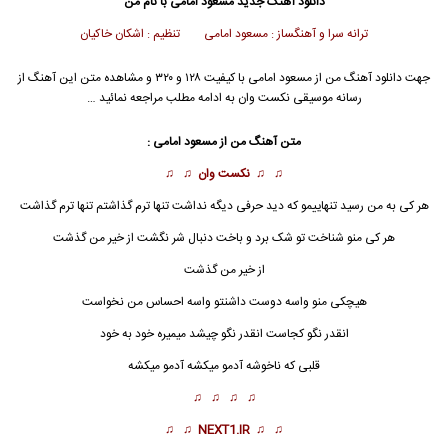
دانلود آهنگ جدید
مسعود امامی با نام من
ترانه سرا و آهنگساز : مسعود امامی تنظیم : اشکان خاکیان
جهت دانلود آهنگ من از مسعود امامی با کیفیت ۱۲۸ و ۳۲۰ و مشاهده متن این آهنگ از
رسانه موسیقی نکست وان به ادامه مطلب مراجعه نمائید …
متن آهنگ من از مسعود امامی :
♫ ♫
نکست وان
♫ ♫
هر کی به
من
رسید تنهاییمو که دید حرفی دیگه نداشت تنها ترم گذاشتم تنها ترم گذاشت
هر کی منو شناخت تو شک برد و باخت دنبال شر نگشت از خیر من گذشت
از خیر من گذشت
هیچکی منو واسه دوست داشنتو واسه احساس من نخواست
انقدر نگو کجاست انقدر نگو چیشد میمیره خود به خود
قلبی که ناخوشه آدمو میکشه آدمو میکشه
♫ ♫ ♫ ♫
♫ ♫
NEXT1.IR
♫ ♫