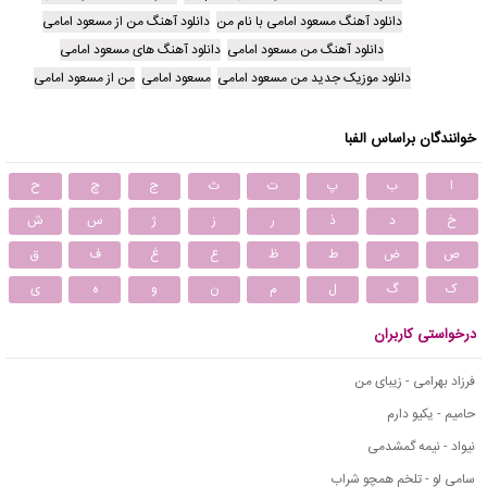
دانلود آهنگ مسعود امامی با نام من
دانلود آهنگ من از مسعود امامی
دانلود آهنگ من مسعود امامی
دانلود آهنگ های مسعود امامی
دانلود موزیک جدید من مسعود امامی
مسعود امامی
من از مسعود امامی
خوانندگان براساس الفبا
ا
ب
پ
ت
ث
ج
چ
ح
خ
د
ذ
ر
ز
ژ
س
ش
ص
ض
ط
ظ
ع
غ
ف
ق
ک
گ
ل
م
ن
و
ه
ی
درخواستی کاربران
فرزاد بهرامی - زیبای من
حامیم - یکیو دارم
نیواد - نیمه گمشدمی
سامی لو - تلخم همچو شراب