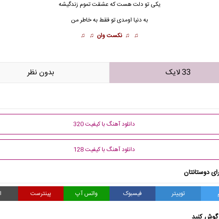
یکی تو دلت هست که عشقت تموم زندگیشه
به دنیا اومدی تو فقط به خاطر
من
♫ ♫
نکست وان
♫ ♫
33 لایک
بدون نظر
دانلود آهنگ با کیفیت 320
دانلود آهنگ با کیفیت 128
ای دوستانتان
توییتر
فیسبوک
واتس آپ
پینترست
ا
گوش کنید