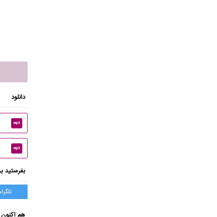
دانلود
mp3
mp3
بفرستید بر
تلگرام
هم اکنون 