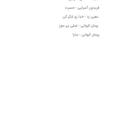
فریدون آسرایی - حسرت
معین زد - خدا رو شکر کن
پیمان کیوانی - غملی بیر سوز
پیمان کیوانی - سارا