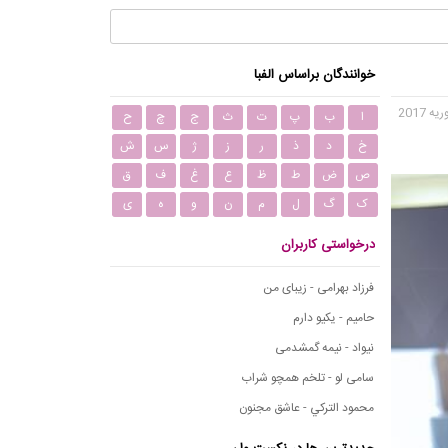
خوانندگان براساس الفبا
ا
ب
پ
ت
ث
ج
چ
ح
خ
د
ذ
ر
ز
ژ
س
ش
ص
ض
ط
ظ
ع
غ
ف
ق
ک
گ
ل
م
ن
و
ه
ی
درخواستی کاربران
فرزاد بهرامی - زیبای من
حامیم - یکیو دارم
نیواد - نیمه گمشدمی
سامی لو - تلخم همچو شراب
محمود التركي - عاشق مجنون