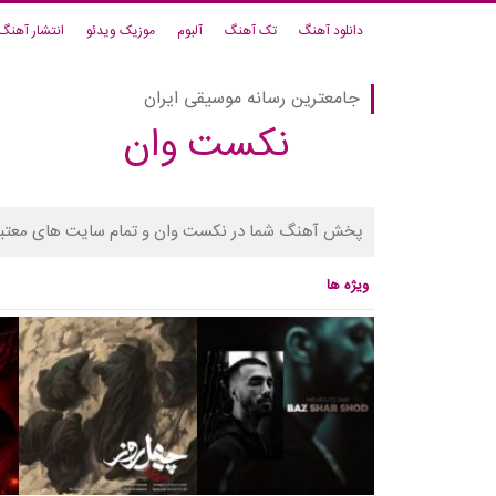
دانلود آهنگ
تک آهنگ
آلبوم
موزیک ویدئو
انتشار آهنگ
جامعترین رسانه موسیقی ایران
نکست وان
پخش آهنگ شما در نکست وان و تمام سایت های معتبر
ویژه ها