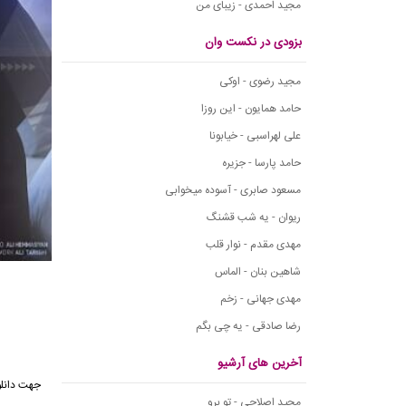
مجید احمدی - زیبای من
بزودی در نکست وان
مجید رضوی - اوکی
حامد همایون - این روزا
علی لهراسبی - خیابونا
حامد پارسا - جزیره
مسعود صابری - آسوده میخوابی
ریوان - یه شب قشنگ
مهدی مقدم - نوار قلب
شاهین بنان - الماس
مهدی جهانی - زخم
رضا صادقی - یه چی بگم
آخرین های آرشیو
جهت دانلو
مجید اصلاحی - تو برو