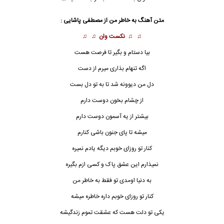
متن آهنگ به خاطر من از
مصطفی پاشایی
:
♫ ♫
نکست وان
♫ ♫
بیا دستام و بگیر تا فرصت هست
اگه تنهام بذاری میرم از دست
دل من دیوونه شد تا به تو دل بست
از چشام بخون دوست دارم
بیشتر از یه آسمون دوست دارم
میشه تا پای جنون باشی کنارم
کنار تو روزای خوبم دیگه یادم نمیره
نمیذارم این عشق پاک و کسی ازم بگیره
به دنیا اومدی تو فقط به خاطر من
کنار تو روزای خوبم داره خاطره میشه
یکی تو دلت هست که عشقت تموم زندگیشه