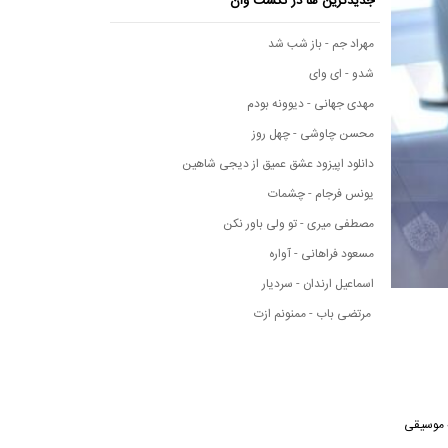
جدیدترین ها در نکست وان
مهراد جم - باز شب شد
شدو - ای وای
مهدی جهانی - دیوونه بودم
محسن چاوشی - چهل روز
دانلود اپیزود عشق عمیق از دیجی شاهین
یونس فرجام - چشمات
مصطفی میری - تو ولی باور نکن
مسعود فراهانی - آواره
اسماعیل ارندان - سردیار
مرتضی باب - ممنونم ازت
سانه موسیقی