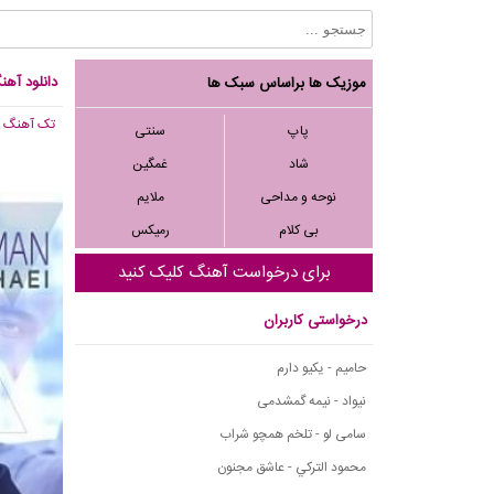
دانلود آه
موزیک ها براساس سبک ها
تک آهنگ
, 012
پاپ
سنتی
شاد
غمگین
نوحه و مداحی
ملایم
بی کلام
رمیکس
برای درخواست آهنگ کلیک کنید
درخواستی کاربران
حامیم - یکیو دارم
نیواد - نیمه گمشدمی
سامی لو - تلخم همچو شراب
محمود التركي - عاشق مجنون