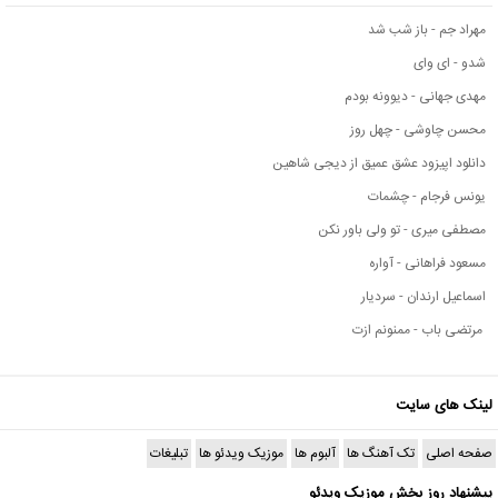
مهراد جم - باز شب شد
شدو - ای وای
مهدی جهانی - دیوونه بودم
محسن چاوشی - چهل روز
دانلود اپیزود عشق عمیق از دیجی شاهین
یونس فرجام - چشمات
مصطفی میری - تو ولی باور نکن
مسعود فراهانی - آواره
اسماعیل ارندان - سردیار
مرتضی باب - ممنونم ازت
لینک های سایت
صفحه اصلی
تک آهنگ ها
آلبوم ها
موزیک ویدئو ها
تبلیغات
پیشنهاد روز بخش موزیک ویدئو