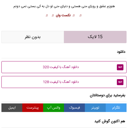
هنوزم عشق و رویای منی هستی و دنیای منی تو دل به کی بستی نمی دونم
♫ ♫ نکست وان ♫ ♫
15 لایک
بدون نظر
دانلود
دانلود آهنگ با کیفیت 320
mp3
دانلود آهنگ با کیفیت 128
mp3
بفرستید برای دوستانتان
تلگرام
توییتر
فیسبوک
واتس آپ
پینترست
ایمیل
هم اکنون گوش کنید