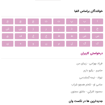
خوانندگان براساس الفبا
ا
ب
پ
ت
ث
ج
چ
ح
خ
د
ذ
ر
ز
ژ
س
ش
ص
ض
ط
ظ
ع
غ
ف
ق
ک
گ
ل
م
ن
و
ه
ی
درخواستی کاربران
فرزاد بهرامی - زیبای من
حامیم - یکیو دارم
نیواد - نیمه گمشدمی
سامی لو - تلخم همچو شراب
محمود التركي - عاشق مجنون
جدیدترین ها در نکست وان