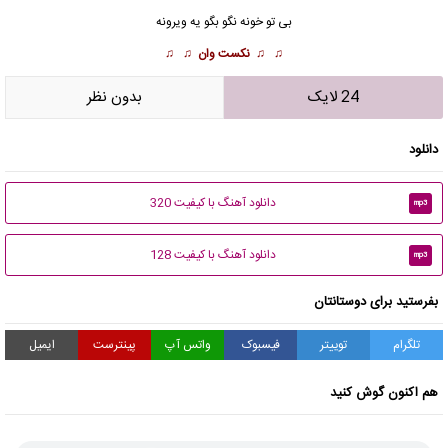
بی تو خونه نگو بگو یه ویرونه
♫ ♫
نکست وان
♫ ♫
24 لایک
بدون نظر
دانلود
دانلود آهنگ با کیفیت 320
mp3
دانلود آهنگ با کیفیت 128
mp3
بفرستید برای دوستانتان
تلگرام
توییتر
فیسبوک
واتس آپ
پینترست
ایمیل
هم اکنون گوش کنید