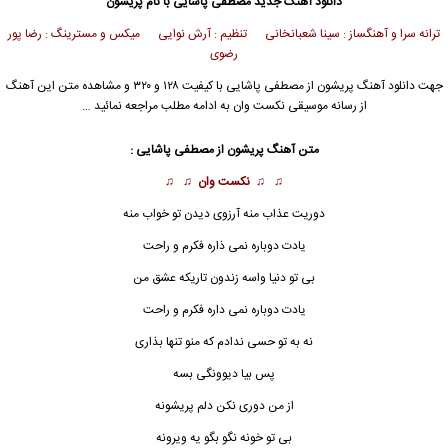
دانلود آهنگ جدید
مصطفی پاشایی
با نام پریشون
ترانه سرا و آهنگساز : سینا شعبانخانی تنظیم : آرش نوایی میکس و مسترینگ : رضا پور
رضوی
جهت دانلود آهنگ پریشون از
مصطفی پاشایی
با کیفیت ۱۲۸ و ۳۲۰ و مشاهده متن این آهنگ
از رسانه موسیقی نکست وان به ادامه مطلب مراجعه نمائید …
متن آهنگ پریشون از
مصطفی پاشایی
:
♫ ♫
نکست وان
♫ ♫
دوریت عذاب منه آرزوی دیدن تو خواب منه
یادت دوباره نمی ذاره فکرم و راحت
بی تو دنیا واسه زندون تاریکه عشق من
یادت دوباره نمی داره فکرم و راحت
نه به تو حسی ندادم که منو تنها بذاری
پس بیا دیوونگی بسه
از من دوری نکن دلم پریشونه
بی تو خونه نگو بگو یه ویرونه