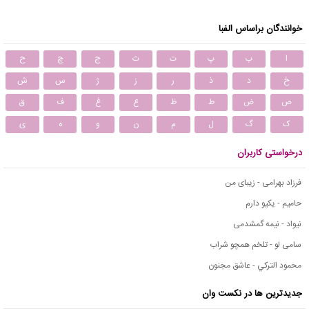
خوانندگان براساس الفبا
ا
ب
پ
ت
ث
ج
چ
ح
خ
د
ذ
ر
ز
ژ
س
ش
ص
ض
ط
ظ
ع
غ
ف
ق
ک
گ
ل
م
ن
و
ه
ی
درخواستی کاربران
فرزاد بهرامی - زیبای من
حامیم - یکیو دارم
نیواد - نیمه گمشدمی
سامی لو - تلخم همچو شراب
محمود التركي - عاشق مجنون
جدیدترین ها در نکست وان