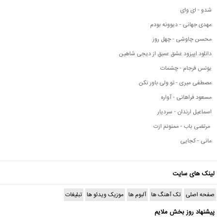
شدو - ای وای
مهدی جهانی - دیوونه بودم
محسن چاوشی - چهل روز
دانلود اپیزود عشق عمیق از دیجی شاهین
یونس فرجام - چشمات
مصطفی میری - تو ولی باور نکن
مسعود فراهانی - آواره
اسماعیل ارندان - سردیار
مرتضی باب - ممنونم ازت
مانی - کجایی
لینک های سایت
صفحه اصلی
تک آهنگ ها
آلبوم ها
موزیک ویدئو ها
تبلیغات
پیشنهاد روز بخش ملایم