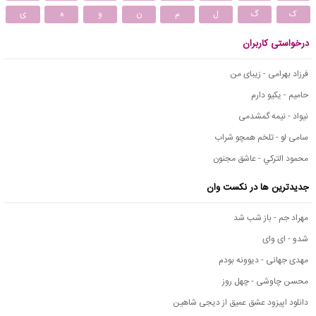
ک
گ
ل
م
ن
و
ه
ی
درخواستی کاربران
فرزاد بهرامی - زیبای من
حامیم - یکیو دارم
نیواد - نیمه گمشدمی
سامی لو - تلخم همچو شراب
محمود التركي - عاشق مجنون
جدیدترین ها در نکست وان
مهراد جم - باز شب شد
شدو - ای وای
مهدی جهانی - دیوونه بودم
محسن چاوشی - چهل روز
دانلود اپیزود عشق عمیق از دیجی شاهین