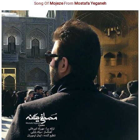
Song Of
Mojeze
From
Mostafa Yeganeh