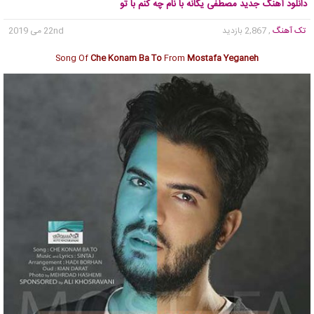
دانلود آهنگ جدید مصطفی یگانه با نام چه کنم با تو
تک آهنگ
, 2,867 بازدید
22nd می 2019
Song Of
Che Konam Ba To
From
Mostafa Yeganeh