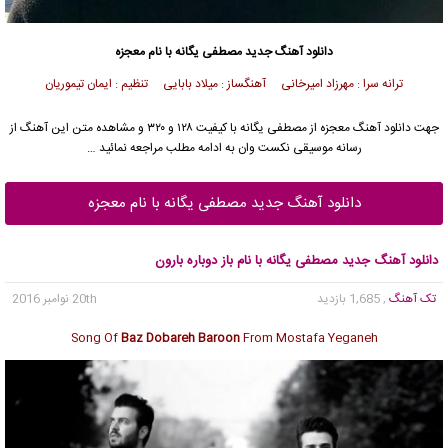
دانلود آهنگ جدید
مصطفی یگانه
با نام معجزه
ترانه سرا : مهرزاد امیرخانی آهنگساز : میلاد بابایی تنظیم : ایمان تیموریان
جهت دانلود آهنگ معجزه از
مصطفی یگانه
با کیفیت ۱۲۸ و ۳۲۰ و مشاهده متن این آهنگ از
رسانه موسیقی نکست وان به ادامه مطلب مراجعه نمائید …
دانلود آهنگ جدید مصطفی یگانه با نام معجزه
دانلود آهنگ جدید مصطفی یگانه با نام باز دوباره بارون
تک آهنگ
, 1,685 بازدید
20th نوامبر 2016
Song Of
Baz Dobareh Baroon
From Mostafa Yeganeh