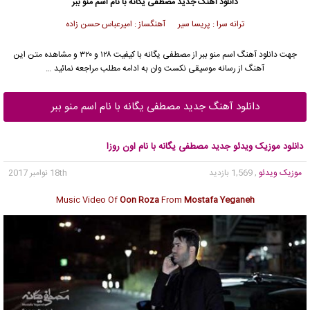
دانلود آهنگ جدید
مصطفی یگانه
با نام اسم منو ببر
ترانه سرا : پریسا سیر آهنگساز : امیرعباس حسن زاده
جهت دانلود آهنگ اسم منو ببر از
مصطفی یگانه
با کیفیت ۱۲۸ و ۳۲۰ و مشاهده متن این
آهنگ از رسانه موسیقی نکست وان به ادامه مطلب مراجعه نمائید …
دانلود آهنگ جدید مصطفی یگانه با نام اسم منو ببر
دانلود موزیک ویدئو جدید مصطفی یگانه با نام اون روزا
موزیک ویدئو
, 1,569 بازدید
18th نوامبر 2017
Music Video Of
Oon Roza
From
Mostafa Yeganeh