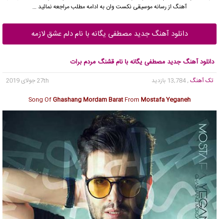
آهنگ از رسانه موسیقی نکست وان به ادامه مطلب مراجعه نمائید …
دانلود آهنگ جدید مصطفی یگانه با نام دلم عشق لازمه
دانلود آهنگ جدید مصطفی یگانه با نام قشنگ مردم برات
تک آهنگ
, 13,784 بازدید
27th جولای 2019
Song Of
Ghashang Mordam Barat
From
Mostafa Yeganeh