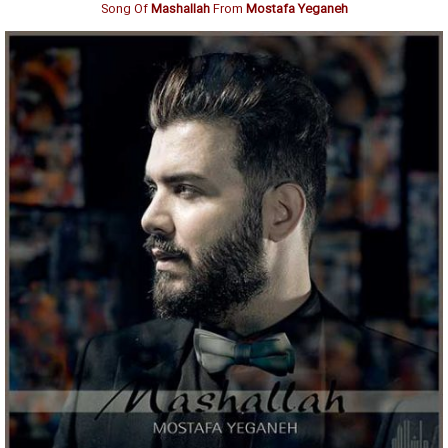
Song Of
Mashallah
From
Mostafa Yeganeh