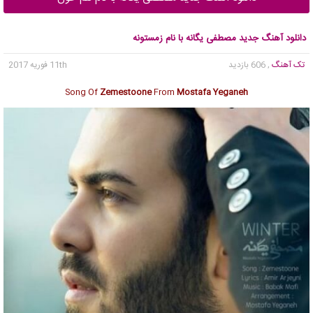
دانلود آهنگ جدید مصطفی یگانه با نام زمستونه
تک آهنگ
, 606 بازدید
11th فوریه 2017
Song Of
Zemestoone
From
Mostafa Yeganeh