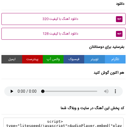
دانلود
دانلود آهنگ با کیفیت 320
mp3
دانلود آهنگ با کیفیت 128
mp3
بفرستید برای دوستانتان
تلگرام
توییتر
فیسبوک
واتس آپ
پینترست
ایمیل
هم اکنون گوش کنید
کد پخش این آهنگ در سایت و وبلاگ شما