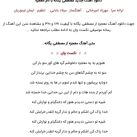
دانلود آهنگ جدید
مصطفی یگانه
با نام معجزه
ترانه سرا : مهرزاد امیرخانی آهنگساز : میلاد بابایی تنظیم : ایمان تیموریان
جهت دانلود آهنگ معجزه از
مصطفی یگانه
با کیفیت ۱۲۸ و ۳۲۰ و مشاهده متن این آهنگ از
رسانه موسیقی نکست وان به ادامه مطلب مراجعه نمائید …
متن آهنگ معجزه از
مصطفی یگانه
:
♫ ♫
نکست وان
♫ ♫
هنوزم به یه
معجزه
دلخوشم گره های کور منو باز کن
منو نه به چشم گناهای من به چشم خدایی برنداز کن
دوباره پریشون و تنها شدم تموم در ها به روم بسته شد
کم آوردم از بنده هات و دلم از این بی خدایی خدا خسته شد
شبیه تو دستی ندیدم هنوز که دلتنگیام و نوازش کنه
خدا پاک کن اشکم و حالم و نذار گریه انقدر خرابش کنه
شبیه تو دستی ندیدم هنوز که دلتنگیام و نوازش کنه
خدا پاک کن اشکم و حالم و نذار گریه انقدر خرابش کنه