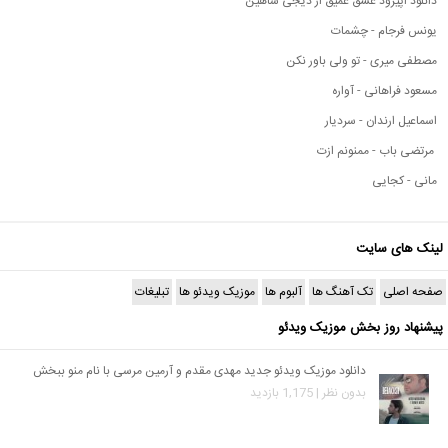
دانلود اپیزود عشق عمیق از دیجی شاهین
یونس فرجام - چشمات
مصطفی میری - تو ولی باور نکن
مسعود فراهانی - آواره
اسماعیل ارندان - سردیار
مرتضی باب - ممنونم ازت
مانی - کجایی
لینک های سایت
صفحه اصلی
تک آهنگ ها
آلبوم ها
موزیک ویدئو ها
تبلیغات
پیشنهاد روز بخش موزیک ویدئو
دانلود موزیک ویدئو جدید مهدی مقدم و آرمین مرسی با نام منو ببخش
بدون نظر | 1,175 بازدید