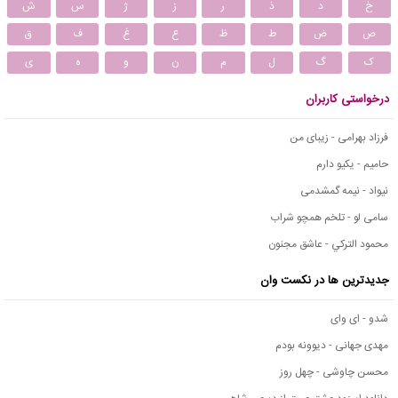
خ
د
ذ
ر
ز
ژ
س
ش
ص
ض
ط
ظ
ع
غ
ف
ق
ک
گ
ل
م
ن
و
ه
ی
درخواستی کاربران
فرزاد بهرامی - زیبای من
حامیم - یکیو دارم
نیواد - نیمه گمشدمی
سامی لو - تلخم همچو شراب
محمود التركي - عاشق مجنون
جدیدترین ها در نکست وان
شدو - ای وای
مهدی جهانی - دیوونه بودم
محسن چاوشی - چهل روز