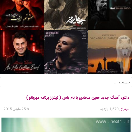
دانلود آهنگ جدید معین سجادی با نام یاس ( تیتراژ برنامه مهربانو )
تیتراژ
, 1,579 بازدید
25th مارس 2015