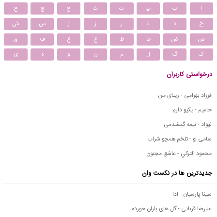
ا
ب
پ
ت
ث
ج
چ
ح
خ
د
ذ
ر
ز
ژ
س
ش
ص
ض
ط
ظ
ع
غ
ف
ق
ک
گ
ل
م
ن
و
ه
ی
درخواستی کاربران
فرزاد بهرامی - زیبای من
حامیم - یکیو دارم
نیواد - نیمه گمشدمی
سامی لو - تلخم همچو شراب
محمود التركي - عاشق مجنون
جدیدترین ها در نکست وان
سینا پارسیان - ادا
علیرضا قربانی - گل های باران خورده