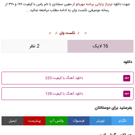
جهت دانلود
تیتراژ پایانی برنامه مهربانو
از
معین سجادی
با نام یاس با کیفیت ۱۲۸ و ۳۲۰ از
رسانه موسیقی نکست وان به ادامه مطلب مراجعه نمائید …
♫ ♫
نکست وان
♫ ♫
16 لایک
2 نظر
دانلود
دانلود آهنگ با کیفیت 320
mp3
دانلود آهنگ با کیفیت 128
mp3
بفرستید برای دوستانتان
تلگرام
توییتر
فیسبوک
واتس آپ
پینترست
ایمیل