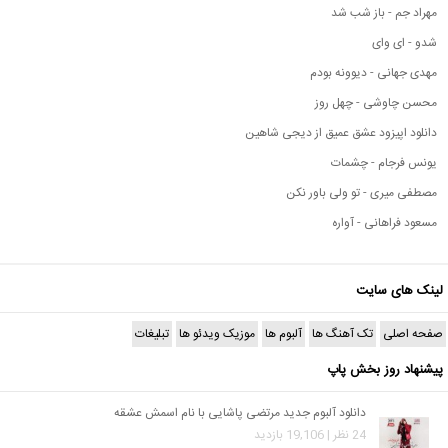
مهراد جم - باز شب شد
شدو - ای وای
مهدی جهانی - دیوونه بودم
محسن چاوشی - چهل روز
دانلود اپیزود عشق عمیق از دیجی شاهین
یونس فرجام - چشمات
مصطفی میری - تو ولی باور نکن
مسعود فراهانی - آواره
لینک های سایت
صفحه اصلی
تک آهنگ ها
آلبوم ها
موزیک ویدئو ها
تبلیغات
پیشنهاد روز بخش پاپ
دانلود آلبوم جدید مرتضی پاشایی با نام اسمش عشقه
24 نظر | 19,106 بازدید