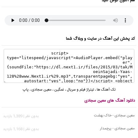
هم اکنون گوش کنید
کد پخش این آهنگ در سایت و وبلاگ شما
تک آهنگ ها
،
تیتراژ فیلم و سریال
،
غمگین
،
معین سجادی
،
پاپ
دانلود آهنگ های معین سجادی
معین سجادی - خاک بهشت
بدون نظر | 1,389 بازدید
معین سجادی - پرچمدار
بدون نظر | 1,168 بازدید