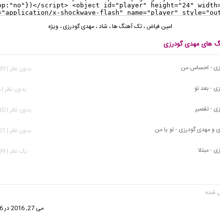
امین فیاض
،
تک آهنگ ها
،
شاد
،
مهدی گودرزی
،
ویژه
نگ های مهدی گودرزی
زی - احساس من
بدون نظر | 1,789 بازدید
ی - بعد تو
بدون نظر | 966 بازدید
ی - تقصیر
بدون نظر | 3,130 بازدید
 و مهدی گودرزی - تو یا من
بدون نظر | 2,351 بازدید
 - مبتلا
يک نظر | 8,089 بازدید
فت:
می 27, 2016 در 12:26 ب.ظ