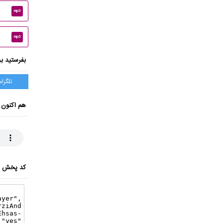
mp3
mp3
بفرستید بر
تلگرام
هم اکنون 
کد پخش ای