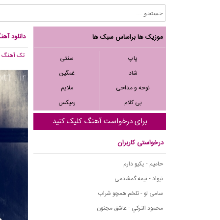
دانلود آه
موزیک ها براساس سبک ها
تک آهنگ
, 622
پاپ
سنتی
شاد
غمگین
نوحه و مداحی
ملایم
بی کلام
رمیکس
برای درخواست آهنگ کلیک کنید
درخواستی کاربران
حامیم - یکیو دارم
نیواد - نیمه گمشدمی
سامی لو - تلخم همچو شراب
محمود التركي - عاشق مجنون