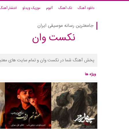
دانلود آهنگ
تک آهنگ
آلبوم
موزیک ویدئو
انتشار آهنگ
جامعترین رسانه موسیقی ایران
نکست وان
پخش آهنگ شما در نکست وان و تمام سایت های معتبر
ویژه ها