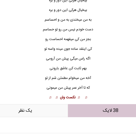
بیخیال هرکی این دور و بره
بیخیال هرکی این دور و بره
به من میخندی به من و احساسم
دست خودم نیس من رو تو حساسم
بجز من کی میفهمه احساست رو
کی اینقد ساده جون میده واسه تو
اگه راس میگی پیش من آرومی
بهم ثابت کن عاشق بارونی
آخه من میخوام مطمئن شم از تو
که تا آخر عمر پیش من میمونی
♫ ♫ نکست وان ♫ ♫
38 لایک
يک نظر