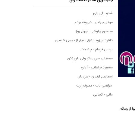
جدیدترین ها در نکست وان
شدو - ای وای
مهدی جهانی - دیوونه بودم
محسن چاوشی - چهل روز
دانلود اپیزود عشق عمیق از دیجی شاهین
یونس فرجام - چشمات
مصطفی میری - تو ولی باور نکن
مسعود فراهانی - آواره
اسماعیل ارندان - سردیار
مرتضی باب - ممنونم ازت
مانی - کجایی
 زیبا از رسانه