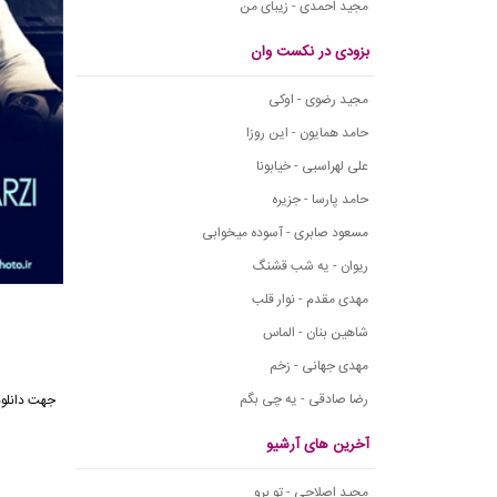
مجید احمدی - زیبای من
بزودی در نکست وان
مجید رضوی - اوکی
حامد همایون - این روزا
علی لهراسبی - خیابونا
حامد پارسا - جزیره
مسعود صابری - آسوده میخوابی
ریوان - یه شب قشنگ
مهدی مقدم - نوار قلب
شاهین بنان - الماس
مهدی جهانی - زخم
رضا صادقی - یه چی بگم
جهت دانلو
آخرین های آرشیو
مجید اصلاحی - تو برو