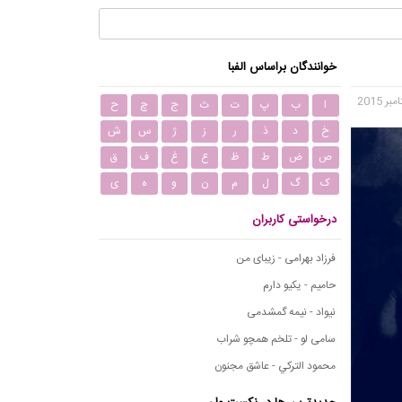
خوانندگان براساس الفبا
ا
ب
پ
ت
ث
ج
چ
ح
خ
د
ذ
ر
ز
ژ
س
ش
ص
ض
ط
ظ
ع
غ
ف
ق
ک
گ
ل
م
ن
و
ه
ی
درخواستی کاربران
فرزاد بهرامی - زیبای من
حامیم - یکیو دارم
نیواد - نیمه گمشدمی
سامی لو - تلخم همچو شراب
محمود التركي - عاشق مجنون