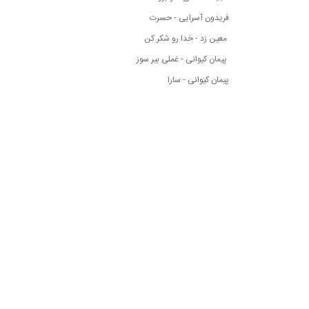
فریدون آسرایی - حسرت
معین زد - خدا رو شکر کن
پیمان کیوانی - غملی بیر سوز
پیمان کیوانی - سارا