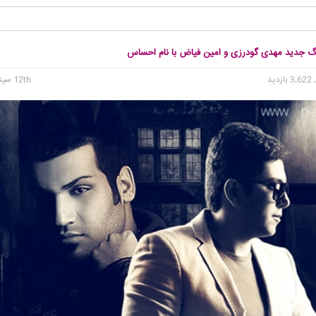
نگ جدید مهدی گودرزی و امین فیاض با نام احساس
3, بازدید
12th سپتامبر 2015