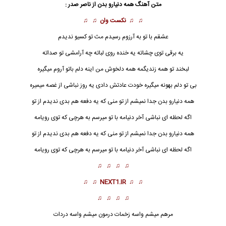
متن آهنگ همه دنیارو بدن از
ناصر صدر
:
♫ ♫
نکست وان
♫ ♫
عشقم با تو به آرزوم رسیدم مث تو کسیو ندیدم
یه برقی توی چشاته یه خنده روی لباته چه آرامشی تو صداته
لبخند تو همه زندیگمه همه دلخوش من اینه دلم باتو آروم میگیره
بی تو دلم بهونه میگیره خودت عادتش دادی یه روز نباشی از غصه میمیره
همه
دنیا
رو بدن جدا نمیشم از تو منی که یه دفعه هم بدی ندیدم از تو
اگه لحظه ای نباشی آخر دنیامه با تو میرسم به هرچی که توی رویامه
همه دنیارو بدن جدا نمیشم از تو منی که یه دفعه هم بدی ندیدم از تو
اگه لحظه ای نباشی آخر دنیامه با تو میرسم به هرچی که توی رویامه
♫ ♫ ♫ ♫
♫ ♫
NEXT1.IR
♫ ♫
♫ ♫ ♫ ♫
مرهم میشم واسه زخمات درمون میشم واسه دردات