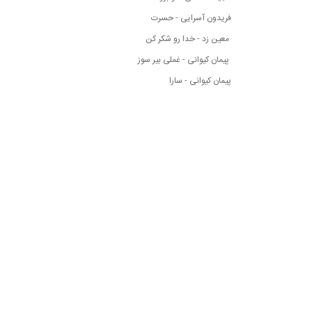
فریدون آسرایی - حسرت
معین زد - خدا رو شکر کن
پیمان کیوانی - غملی بیر سوز
پیمان کیوانی - سارا