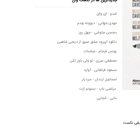
جدیدترین ها در نکست وان
شدو - ای وای
مهدی جهانی - دیوونه بودم
محسن چاوشی - چهل روز
دانلود اپیزود عشق عمیق از دیجی شاهین
یونس فرجام - چشمات
مصطفی میری - تو ولی باور نکن
مسعود فراهانی - آواره
اسماعیل ارندان - سردیار
مرتضی باب - ممنونم ازت
مانی - کجایی
ه موسیقی نکست