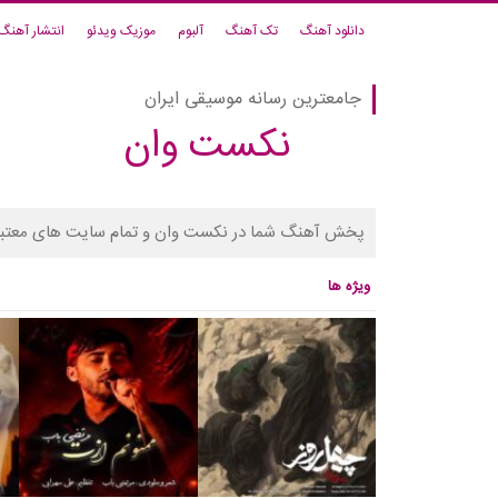
دانلود آهنگ
تک آهنگ
آلبوم
موزیک ویدئو
انتشار آهنگ
جامعترین رسانه موسیقی ایران
نکست وان
پخش آهنگ شما در نکست وان و تمام سایت های معتبر
ویژه ها