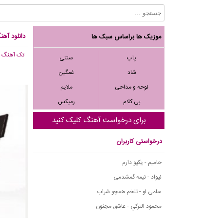
دانلود آهن
موزیک ها براساس سبک ها
تک آهنگ
, 610
پاپ
سنتی
شاد
غمگین
نوحه و مداحی
ملایم
بی کلام
رمیکس
برای درخواست آهنگ کلیک کنید
درخواستی کاربران
حامیم - یکیو دارم
نیواد - نیمه گمشدمی
سامی لو - تلخم همچو شراب
محمود التركي - عاشق مجنون