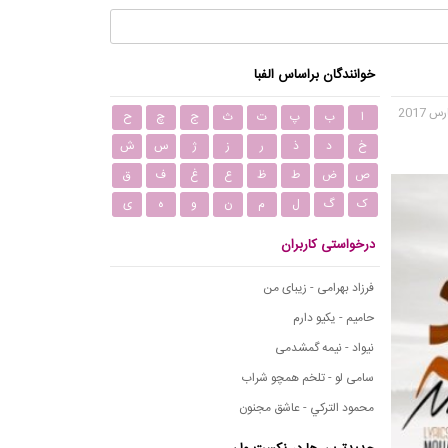
خوانندگان براساس الفبا
ا
ب
پ
ت
ث
ج
چ
ح
خ
د
ذ
ر
ز
ژ
س
ش
ص
ض
ط
ظ
ع
غ
ف
ق
ک
گ
ل
م
ن
و
ه
ی
درخواستی کاربران
فرزاد بهرامی - زیبای من
حامیم - یکیو دارم
نیواد - نیمه گمشدمی
سامی لو - تلخم همچو شراب
محمود التركي - عاشق مجنون