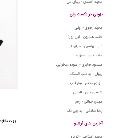
مجید احمدی - زیبای من
بزودی در نکست وان
مجید رضوی - اوکی
حامد همایون - این روزا
علی لهراسبی - خیابونا
حامد پارسا - جزیره
مسعود صابری - آسوده میخوابی
ریوان - یه شب قشنگ
مهدی مقدم - نوار قلب
شاهین بنان - الماس
مهدی جهانی - زخم
ت
رضا صادقی - یه چی بگم
جهت دانلود 
آخرین های آرشیو
مجید اصلاحی - تو برو