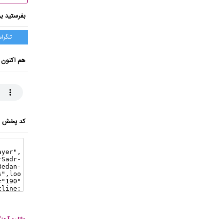
بفرستید بر
تلگرام
هم اکنون 
کد پخش ای