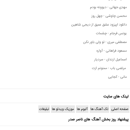
مهدی جهانی - دیوونه بودم
محسن چاوشی - چهل روز
دانلود اپیزود عشق عمیق از دیجی شاهین
یونس فرجام - چشمات
مصطفی میری - تو ولی باور نکن
مسعود فراهانی - آواره
اسماعیل ارندان - سردیار
مرتضی باب - ممنونم ازت
مانی - کجایی
لینک های سایت
صفحه اصلی
تک آهنگ ها
آلبوم ها
موزیک ویدئو ها
تبلیغات
پیشنهاد روز بخش آهنگ های ناصر صدر