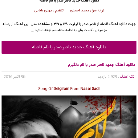
دانلود آهنگ جدید
ناصر صدر
با نام فاصله
ترانه سرا : مجید احمدی تنظیم : مهدی بابایی
جهت دانلود آهنگ فاصله از
ناصر صدر
با کیفیت ۱۲۸ و ۳۲۰ و مشاهده متن این آهنگ از رسانه
موسیقی نکست وان به ادامه مطلب مراجعه نمائید …
دانلود آهنگ جدید ناصر صدر با نام فاصله
دانلود آهنگ جدید ناصر صدر با نام دلگیرم
تک آهنگ
, 2,929 بازدید
9th اکتبر 2016
Song Of
Delgiram
From
Naser Sadr