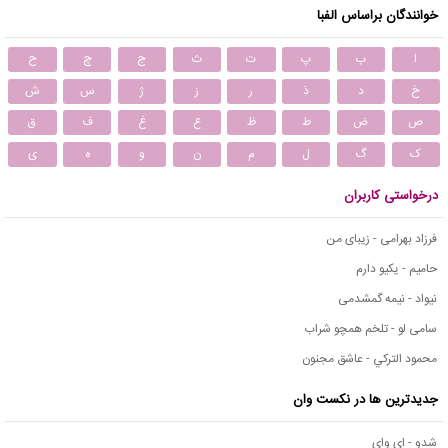
خوانندگان براساس الفبا
ا
ب
پ
ت
ث
ج
چ
ح
خ
د
ذ
ر
ز
ژ
س
ش
ص
ض
ط
ظ
ع
غ
ف
ق
ک
گ
ل
م
ن
و
ه
ی
درخواستی کاربران
فرزاد بهرامی - زیبای من
حامیم - یکیو دارم
نیواد - نیمه گمشدمی
سامی لو - تلخم همچو شراب
محمود التركي - عاشق مجنون
جدیدترین ها در نکست وان
شدو - ای وای