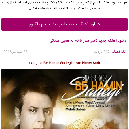
جهت دانلود آهنگ دلگیرم از
ناصر صدر
با کیفیت ۱۲۸ و ۳۲۰ و مشاهده متن این آهنگ از رسانه
موسیقی نکست وان به ادامه مطلب مراجعه نمائید …
دانلود آهنگ جدید ناصر صدر با نام دلگیرم
دانلود آهنگ جدید ناصر صدر با نام به همین سادگی
تک آهنگ
, 817 بازدید
22nd سپتامبر 2016
Song Of
Be Hamin Sadegi
From
Naser Sadr