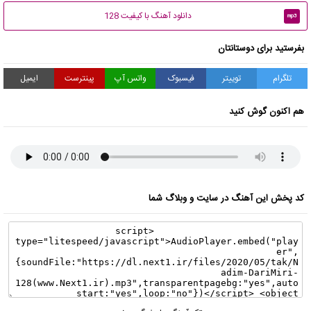
دانلود آهنگ با کیفیت 128
mp3
بفرستید برای دوستانتان
تلگرام
توییتر
فیسبوک
واتس آپ
پینترست
ایمیل
هم اکنون گوش کنید
کد پخش این آهنگ در سایت و وبلاگ شما