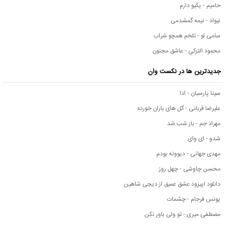
حامیم - یکیو دارم
نیواد - نیمه گمشدمی
سامی لو - تلخم همچو شراب
محمود التركي - عاشق مجنون
جدیدترین ها در نکست وان
سینا پارسیان - ادا
علیرضا قربانی - گل های باران خورده
مهراد جم - باز شب شد
شدو - ای وای
مهدی جهانی - دیوونه بودم
محسن چاوشی - چهل روز
دانلود اپیزود عشق عمیق از دیجی شاهین
یونس فرجام - چشمات
مصطفی میری - تو ولی باور نکن