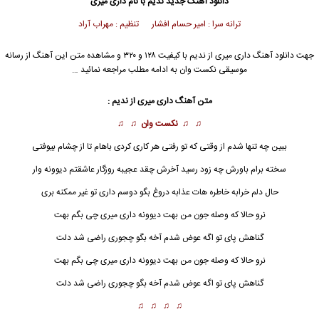
دانلود آهنگ جدید
ندیم
با نام داری میری
ترانه سرا : امیر حسام افشار تنظیم : مهراب آراد
جهت دانلود آهنگ داری میری از
ندیم
با کیفیت ۱۲۸ و ۳۲۰ و مشاهده متن این آهنگ از رسانه
موسیقی نکست وان به ادامه مطلب مراجعه نمائید …
متن آهنگ داری میری از
ندیم
:
♫ ♫
نکست وان
♫ ♫
ببین چه تنها شدم از وقتی که تو رفتی هر کاری کردی باهام تا از چشام بیوفتی
سخته برام باورش چه زود رسید آخرش چقد عجیبه روزگار عاشقتم دیوونه وار
حال دلم خرابه خاطره هات عذابه دروغ بگو دوسم داری تو غیر ممکنه بری
نرو حالا که وصله جون من بهت دیوونه داری میری چی بگم بهت
گناهش پای تو اگه عوض شدم آخه بگو چجوری راضی شد دلت
نرو حالا که وصله جون من بهت دیوونه
داری میر
ی چی بگم بهت
گناهش پای تو اگه عوض شدم آخه بگو چجوری راضی شد دلت
♫ ♫ ♫ ♫