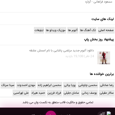
مسعود فراهانی - آواره
لینک های سایت
صفحه اصلی
تک آهنگ ها
آلبوم ها
موزیک ویدئو ها
تبلیغات
پیشنهاد روز بخش پاپ
دانلود آلبوم جدید مرتضی پاشایی با نام اسمش عشقه
24 نظر | 19,108 بازدید
برترین خواننده ها
رضا صادقی
محسن چاوشی
پویا بیاتی
محسن ابراهیم زاده
مهدی احمدوند
سینا سرلک
سالار عقیلی
یوسف زمانی
سامان جلیلی
فرزاد فرزین
حمید هیراد
علی لهراسبی
تمامی حقوق و مالکیت قالب متعلق به
نکست وان
می باشد.