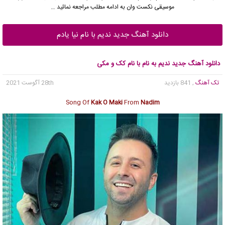
موسیقی نکست وان به ادامه مطلب مراجعه نمائید …
دانلود آهنگ جدید ندیم با نام نیا یادم
دانلود آهنگ جدید ندیم به نام با نام کک و مکی
تک آهنگ
, 841 بازدید
28th آگوست 2021
Song Of
Kak O Maki
From
Nadim