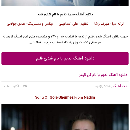
دانلود آهنگ جدید
ندیم
با نام شدی قلبم
ترانه سرا : علیرضا راشا تنظیم : علی اسماعیلی میکس و مسترینگ : هادی جولانی
جهت دانلود آهنگ شدی قلبم از
ندیم
با کیفیت ۱۲۸ و ۳۲۰ و مشاهده متن این آهنگ از رسانه
موسیقی نکست وان به ادامه مطلب مراجعه نمائید …
دانلود آهنگ ندیم با نام شدی قلبم
دانلود آهنگ ندیم با نام گل قرمز
تک آهنگ
, 924 بازدید
13th اکتبر 2023
Song Of
Gole Ghermez
From
Nadim