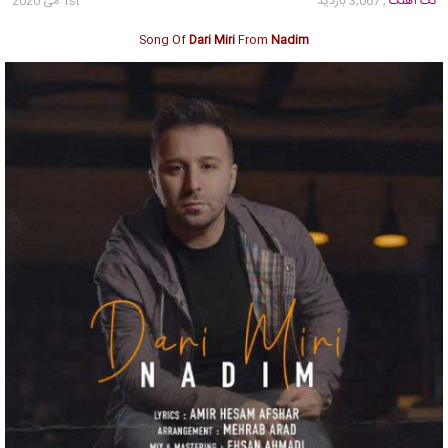
تک آهنگ
, 3,067 بازدید
1st می 2020
Song Of
Dari Miri
From
Nadim