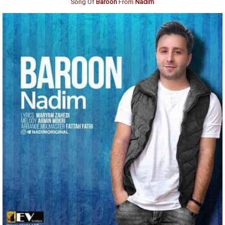
Song Of
Baroon
From
Nadim