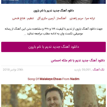
دانلود آهنگ جدید
ندیم
با نام بارون
ترانه سرا : مریم زاهدی آهنگساز : آرمین مکری گل تنظیم : فتاح فتحی
جهت دانلود آهنگ بارون از
ندیم
با کیفیت ۱۲۸ و ۳۲۰ و مشاهده متن این آهنگ از رسانه
موسیقی نکست وان به ادامه مطلب مراجعه نمائید …
دانلود آهنگ جدید ندیم با نام بارون
دانلود آهنگ جدید ندیم با نام ملکه احساس
تک آهنگ
, 59,091 بازدید
29th نوامبر 2018
Song Of
Malakeye Ehsas
From
Nadim