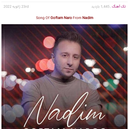
تک آهنگ
, 1,445 بازدید
23rd ژانویه 2022
Song Of
Goftam Naro
From
Nadim