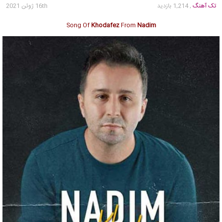
تک آهنگ
, 1,214 بازدید
16th ژوئن 2021
Song Of
Khodafez
From
Nadim