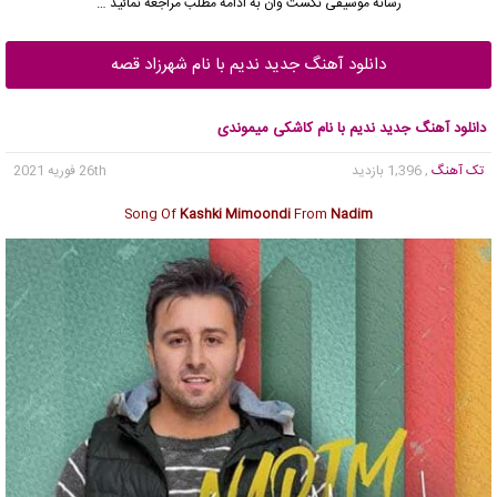
رسانه موسیقی نکست وان به ادامه مطلب مراجعه نمائید …
دانلود آهنگ جدید ندیم با نام شهرزاد قصه
دانلود آهنگ جدید ندیم با نام کاشکی میموندی
تک آهنگ
, 1,396 بازدید
26th فوریه 2021
Song Of
Kashki Mimoondi
From
Nadim