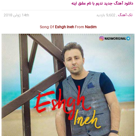
دانلود آهنگ جدید ندیم با نام عشق اینه
تک آهنگ
, 9,602 بازدید
14th ژوئن 2018
Song Of
Eshgh Ineh
From
Nadim