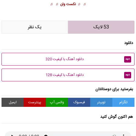
♫ ♫
نکست وان
♫ ♫
53 لایک
يک نظر
دانلود
دانلود آهنگ با کیفیت 320
mp3
دانلود آهنگ با کیفیت 128
mp3
بفرستید برای دوستانتان
تلگرام
توییتر
فیسبوک
واتس آپ
پینترست
ایمیل
هم اکنون گوش کنید