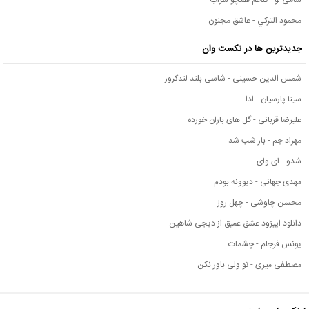
محمود التركي - عاشق مجنون
جدیدترین ها در نکست وان
شمس الدین حسینی - شاسی بلند لندکروز
سینا پارسیان - ادا
علیرضا قربانی - گل های باران خورده
مهراد جم - باز شب شد
شدو - ای وای
مهدی جهانی - دیوونه بودم
محسن چاوشی - چهل روز
دانلود اپیزود عشق عمیق از دیجی شاهین
یونس فرجام - چشمات
مصطفی میری - تو ولی باور نکن