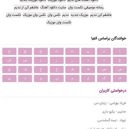
دانلود آهنگ های ندیم
دانلود موزیک
دانلود موزیک جدید
رسانه موسیقی نکست وان
سایت دانلود آهنگ
عاشقم کن از ندیم
عاشقم کن ندیم
موزیک جدید
ندیم
نکس وان
نکس وان موزیک
نکست وان
نکست وان موزیک
خوانندگان براساس الفبا
ا
ب
پ
ت
ث
ج
چ
ح
خ
د
ذ
ر
ز
ژ
س
ش
ص
ض
ط
ظ
ع
غ
ف
ق
ک
گ
ل
م
ن
و
ه
ی
درخواستی کاربران
فرزاد بهرامی - زیبای من
حامیم - یکیو دارم
نیواد - نیمه گمشدمی
سامی لو - تلخم همچو شراب