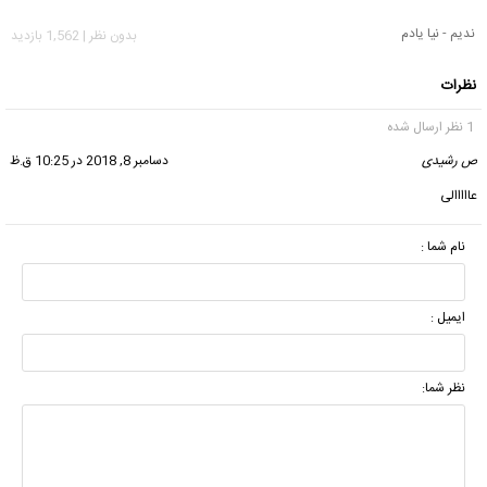
ندیم - نیا یادم
بدون نظر | 1,562 بازدید
نظرات
1 نظر ارسال شده
ص رشیدی
گفت:
دسامبر 8, 2018 در 10:25 ق.ظ
عااااالی
نام شما :
ایمیل :
نظر شما: