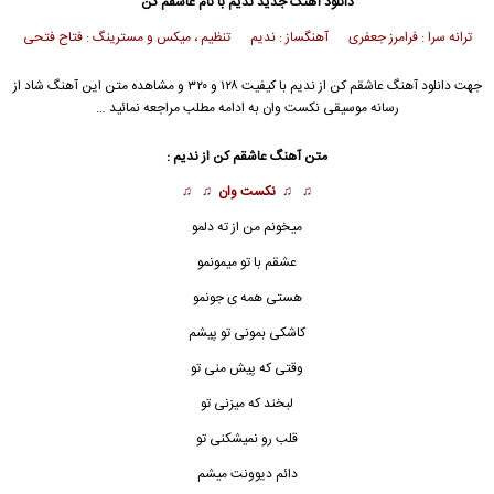
دانلود آهنگ جدید
ندیم
با نام عاشقم کن
ترانه سرا : فرامرز جعفری آهنگساز : ندیم تنظیم ، میکس و مسترینگ : فتاح فتحی
جهت دانلود آهنگ عاشقم کن از
ندیم
با کیفیت ۱۲۸ و ۳۲۰ و مشاهده متن این آهنگ شاد از
رسانه موسیقی نکست وان به ادامه مطلب مراجعه نمائید …
متن آهنگ عاشقم کن از
ندیم
:
♫ ♫
نکست وان
♫ ♫
میخونم من از ته دلمو
عشقم با تو میمونمو
هستی همه ی جونمو
کاشکی بمونی تو پیشم
وقتی که پیش منی تو
لبخند که میزنی تو
قلب رو نمیشکنی تو
دائم دیوونت میشم