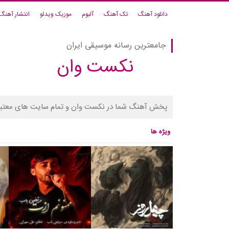
دانلود آهنگ
تک آهنگ
آلبوم
موزیک ویدئو
انتشار آهنگ
جامعترین رسانه موسیقی ایران
نکست وان
پخش آهنگ شما در نکست وان و تمام سایت های معتبر
ویژه ها