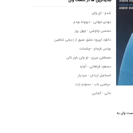
جدیدترین ها در نکست وان
شدو - ای وای
مهدی جهانی - دیوونه بودم
محسن چاوشی - چهل روز
دانلود اپیزود عشق عمیق از دیجی شاهین
یونس فرجام - چشمات
مصطفی میری - تو ولی باور نکن
مسعود فراهانی - آواره
اسماعیل ارندان - سردیار
مرتضی باب - ممنونم ازت
مانی - کجایی
ی نکست وان به