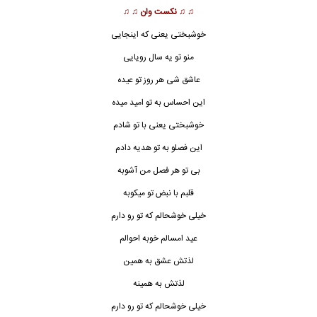
♫ ♫
نکست وان
♫ ♫
خوشبختی یعنی که اینجایی
منو تو یه سال رویایی
عاشق شی هر روز تو عیده
این احساس به تو امید میده
خوشبختی یعنی با تو شادم
این فصلو به تو هدیه دادم
بی تو هر فصل من آشوبه
قلبم با نبض تو میکوبه
خیلی خوشحالم که تو رو دارم
عید امسالم خوبه احوالم
لذتش عشق به همین
لذتش به همینه
خیلی خوشحالم که تو رو دارم