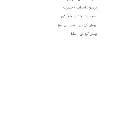
فریدون آسرایی - حسرت
معین زد - خدا رو شکر کن
پیمان کیوانی - غملی بیر سوز
پیمان کیوانی - سارا