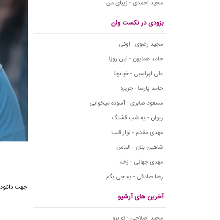
مجید احمدی - زیبای من
بزودی در نکست وان
مجید رضوی - اوکی
حامد همایون - این روزا
علی لهراسبی - خیابونا
حامد پارسا - جزیره
مسعود صابری - آسوده میخوابی
ریوان - یه شب قشنگ
مهدی مقدم - نوار قلب
شاهین بنان - الماس
مهدی جهانی - زخم
رضا صادقی - یه چی بگم
جهت دانلود
آخرین های آرشیو
مجید اصلاحی - تو برو