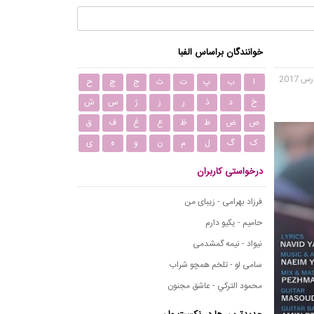
خوانندگان براساس الفبا
ا
ب
پ
ت
ث
ج
چ
ح
خ
د
ذ
ر
ز
ژ
س
ش
ص
ض
ط
ظ
ع
غ
ف
ق
ک
گ
ل
م
ن
و
ه
ی
درخواستی کاربران
فرزاد بهرامی - زیبای من
حامیم - یکیو دارم
نیواد - نیمه گمشدمی
سامی لو - تلخم همچو شراب
محمود التركي - عاشق مجنون