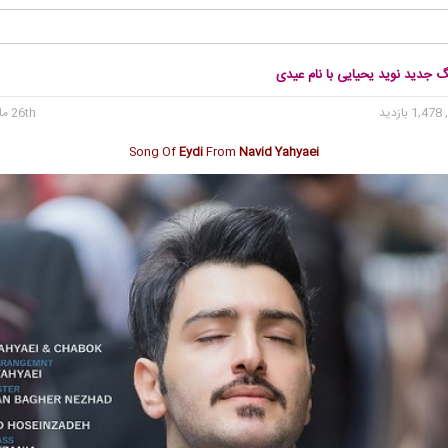
گ جدید نوید یحیایی با نام عیدی
1, بازدید
26th مارس 2017
Song Of
Eydi
From
Navid Yahyaei