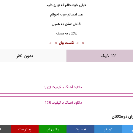
خیلی خوشحالم که تو رو دارم
عید
امسالم خوبه احوالم
لذتش عشق به همین
لذتش به همینه
♫ ♫
نکست وان
♫ ♫
12 لایک
بدون نظر
دانلود آهنگ با کیفیت 320
دانلود آهنگ با کیفیت 128
ای دوستانتان
توییتر
فیسبوک
واتس آپ
پینترست
ا