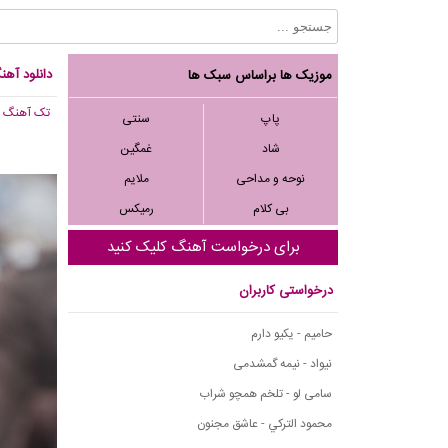
دانلود آهن
موزیک ها براساس سبک ها
تک آهنگ
, 478
پاپ
سنتی
شاد
غمگین
نوحه و مداحی
ملایم
بی کلام
رمیکس
برای درخواست آهنگ کلیک کنید
درخواستی کاربران
حامیم - یکیو دارم
نیواد - نیمه گمشدمی
سامی لو - تلخم همچو شراب
محمود التركي - عاشق مجنون