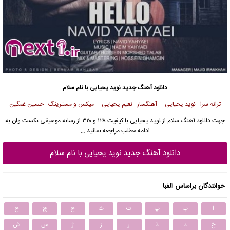
دانلود آهنگ جدید
نوید یحیایی با نام سلام
ترانه سرا : نوید یحیایی آهنگساز : نعیم یحیایی میکس و مسترینگ : حسین غمگین
جهت دانلود آهنگ سلام از
نوید یحیایی
با کیفیت ۱۲۸ و ۳۲۰ از رسانه موسیقی نکست وان به
ادامه مطلب مراجعه نمائید …
دانلود آهنگ جدید نوید یحیایی با نام سلام
خوانندگان براساس الفبا
ا
ب
پ
ت
ث
ج
چ
ح
خ
د
ذ
ر
ز
ژ
س
ش