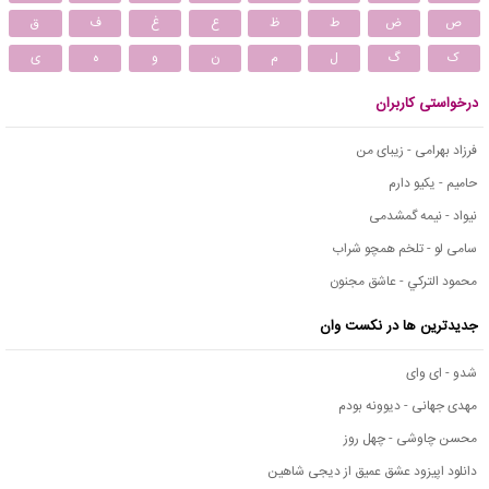
ص
ض
ط
ظ
ع
غ
ف
ق
ک
گ
ل
م
ن
و
ه
ی
درخواستی کاربران
فرزاد بهرامی - زیبای من
حامیم - یکیو دارم
نیواد - نیمه گمشدمی
سامی لو - تلخم همچو شراب
محمود التركي - عاشق مجنون
جدیدترین ها در نکست وان
شدو - ای وای
مهدی جهانی - دیوونه بودم
محسن چاوشی - چهل روز
دانلود اپیزود عشق عمیق از دیجی شاهین