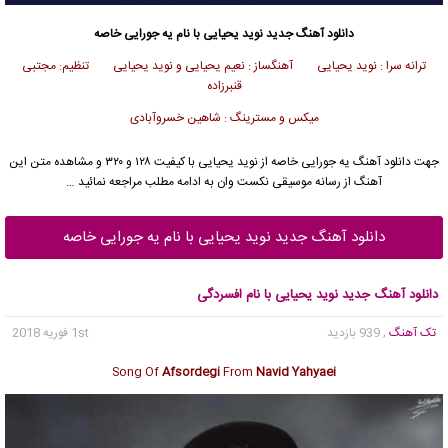
دانلود آهنگ جدید
نوید یحیایی
با نام یه جورایی خاصه
ترانه سرا : نوید یحیایی آهنگساز : نعیم یحیایی و نوید یحیایی تنظیم: مجتبی
قنبرزاده
میکس و مسترینگ : شاهین خسروآبادی
جهت دانلود آهنگ یه جورایی خاصه از
نوید یحیایی
با کیفیت ۱۲۸ و ۳۲۰ و مشاهده متن این
آهنگ از رسانه موسیقی نکست وان به ادامه مطلب مراجعه نمائید …
دانلود آهنگ جدید نوید یحیایی با نام یه جورایی خاصه
دانلود آهنگ جدید نوید یحیایی با نام افسردگی
تک آهنگ
, 939 بازدید
1st فوریه 2018
Song Of
Afsordegi
From
Navid Yahyaei