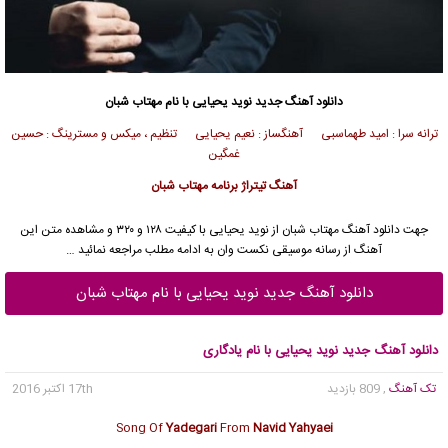
دانلود آهنگ جدید
نوید یحیایی
با نام مهتاب شبان
ترانه سرا : امید طهماسبی آهنگساز : نعیم یحیایی تنظیم ، میکس و مسترینگ : حسین
غمگین
آهنگ تیتراژ برنامه مهتاب شبان
جهت دانلود آهنگ مهتاب شبان از
نوید یحیایی
با کیفیت ۱۲۸ و ۳۲۰ و مشاهده متن این
آهنگ از رسانه موسیقی نکست وان به ادامه مطلب مراجعه نمائید …
دانلود آهنگ جدید نوید یحیایی با نام مهتاب شبان
دانلود آهنگ جدید نوید یحیایی با نام یادگاری
تک آهنگ
, 809 بازدید
17th اکتبر 2016
Song Of
Yadegari
From
Navid Yahyaei