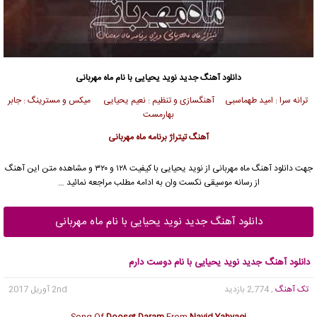
دانلود آهنگ جدید
نوید یحیایی
با نام ماه مهربانی
ترانه سرا : امید طهماسبی آهنگسازی و تنظیم : نعیم یحیایی میکس و مسترینگ : جابر
بهارمست
آهنگ تیتراژ برنامه
ماه مهربانی
جهت دانلود آهنگ ماه مهربانی از
نوید یحیایی
با کیفیت ۱۲۸ و ۳۲۰ و مشاهده متن این آهنگ
از رسانه موسیقی نکست وان به ادامه مطلب مراجعه نمائید …
دانلود آهنگ جدید نوید یحیایی با نام ماه مهربانی
دانلود آهنگ جدید نوید یحیایی با نام دوست دارم
تک آهنگ
, 2,774 بازدید
2nd آوریل 2017
Song Of
Dooset Daram
From
Navid Yahyaei