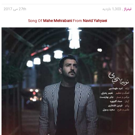
تیتراژ
, 1,303 بازدید
27th می 2017
Song Of
Mahe Mehrabani
From
Navid Yahyaei