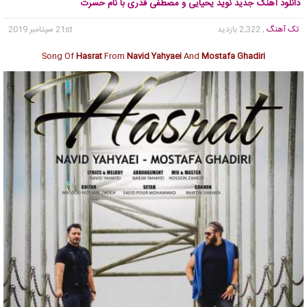
دانلود آهنگ جدید نوید یحیایی و مصطفی قدری با نام حسرت
تک آهنگ
, 2,322 بازدید
21st سپتامبر 2019
Song Of
Hasrat
From
Navid Yahyaei
And
Mostafa Ghadiri