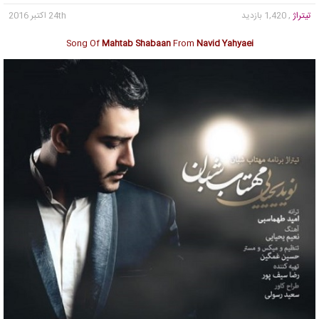
تیتراژ
, 1,420 بازدید
24th اکتبر 2016
Song Of
Mahtab Shabaan
From
Navid Yahyaei