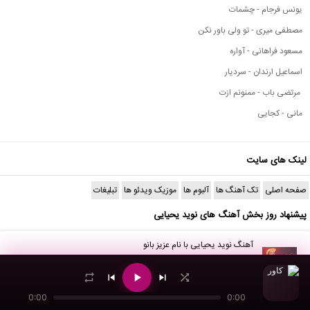
یونس فرجام - چشمات
مصطفی میری - تو ولی باور نکن
مسعود فراهانی - آواره
اسماعیل ارندان - سردیار
مرتضی باب - ممنونم ازت
مانی - کجایی
لینک های سایت
صفحه اصلی
تک آهنگ ها
آلبوم ها
موزیک ویدئو ها
تبلیغات
پیشنهاد روز بخش آهنگ های نوید یحیایی
آهنگ نوید یحیایی با نام عزیز بانو
بدون نظر
| 10,099 بازدید
0:00
0:00
برترین خواننده ها