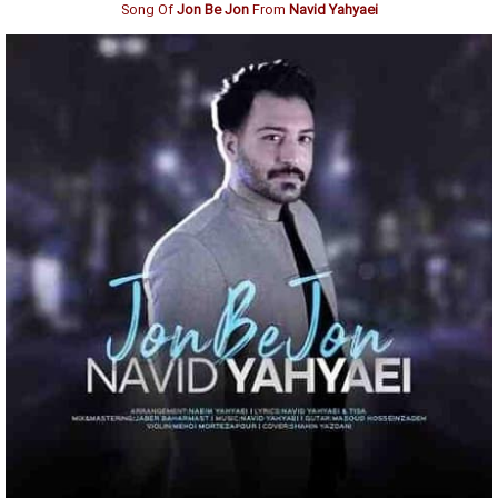
Song Of
Jon Be Jon
From
Navid Yahyaei