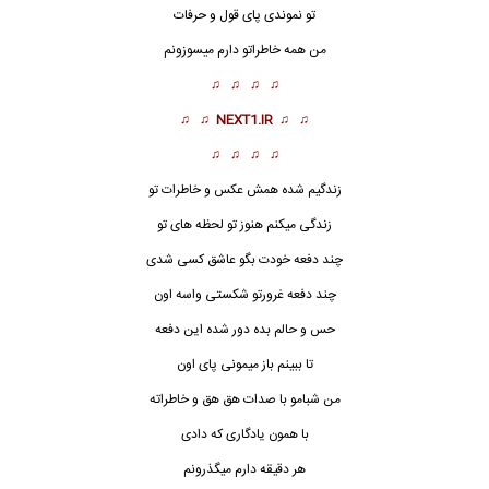
تو نموندی پای قول و حرفات
من همه خاطراتو دارم میسوزونم
♫ ♫ ♫ ♫
♫ ♫
NEXT1.IR
♫ ♫
♫ ♫ ♫ ♫
زندگیم شده همش عکس و خاطرات تو
زندگی میکنم هنوز تو لحظه های تو
چند دفعه خودت بگو عاشق کسی شدی
چند دفعه غرورتو شکستی واسه اون
حس و حالم بده دور شده این دفعه
تا ببینم باز میمونی پای اون
من شبامو با صدات هق هق و خاطراته
با همون یادگاری که دادی
هر دقیقه دارم میگذرونم