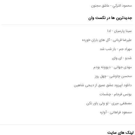
محمود التركي - عاشق مجنون
جدیدترین ها در نکست وان
سینا پارسیان - ادا
علیرضا قربانی - گل های باران خورده
مهراد جم - باز شب شد
شدو - ای وای
مهدی جهانی - دیوونه بودم
محسن چاوشی - چهل روز
دانلود اپیزود عشق عمیق از دیجی شاهین
یونس فرجام - چشمات
مصطفی میری - تو ولی باور نکن
مسعود فراهانی - آواره
لینک های سایت