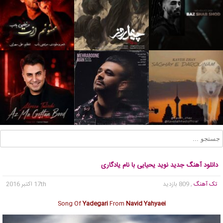
دانلود آهنگ جدید نوید یحیایی با نام یادگاری
تک آهنگ
, 809 بازدید
17th اکتبر 2016
Song Of
Yadegari
From
Navid Yahyaei