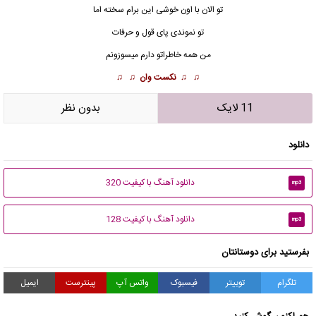
تو الان با اون خوشی این برام سخته اما
تو نموندی پای قول و حرفات
من همه خاطراتو دارم میسوزونم
♫ ♫
نکست وان
♫ ♫
11 لایک
بدون نظر
دانلود
دانلود آهنگ با کیفیت 320
mp3
دانلود آهنگ با کیفیت 128
mp3
بفرستید برای دوستانتان
تلگرام
توییتر
فیسبوک
واتس آپ
پینترست
ایمیل