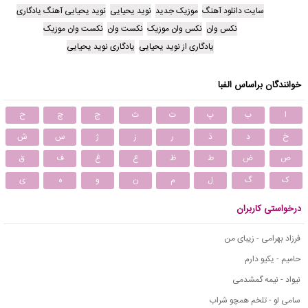
سایت دانلود آهنگ
موزیک جدید
نوید یحیایی
نوید یحیایی آهنگ یادگاری
نکس وان
نکس وان موزیک
نکست وان
نکست وان موزیک
یادگاری از نوید یحیایی
یادگاری نوید یحیایی
خوانندگان براساس الفبا
ا
ب
پ
ت
ث
ج
چ
ح
خ
د
ذ
ر
ز
ژ
س
ش
ص
ض
ط
ظ
ع
غ
ف
ق
ک
گ
ل
م
ن
و
ه
ی
درخواستی کاربران
فرزاد بهرامی - زیبای من
حامیم - یکیو دارم
نیواد - نیمه گمشدمی
سامی لو - تلخم همچو شراب