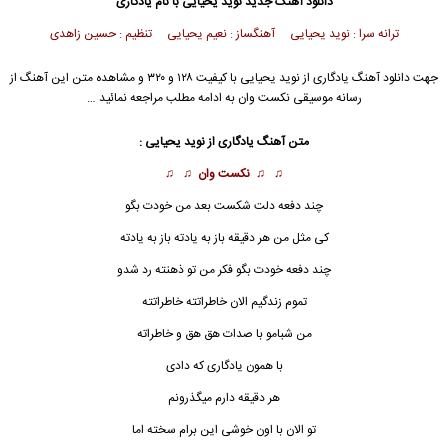
دانلود آهنگ جدید
نوید یحیایی
با نام یادگاری
ترانه سرا : نوید یحیایی آهنگساز : نعیم یحیایی تنظیم : حسین زاهدی
جهت دانلود آهنگ یادگاری از
نوید یحیایی
با کیفیت ۱۲۸ و ۳۲۰ و مشاهده متن این آهنگ از
رسانه موسیقی نکست وان به ادامه مطلب مراجعه نمائید …
متن آهنگ یادگاری از
نوید یحیایی
:
♫ ♫
نکست وان
♫ ♫
چند دفعه دلت شکست بعد من خودت بگو
کی مثل من هر دقیقه باز به یادته باز به یادته
چند دفعه خودت بگو فکر من تو ذهنته رد شدو
تموم زندگیم الان خاطراتته خاطراتته
من شبامو با صدات هق هق و خاطراته
با همون
یادگاری
که دادی
هر دقیقه دارم میگذرونم
تو الان با اون خوشی این برام سخته اما