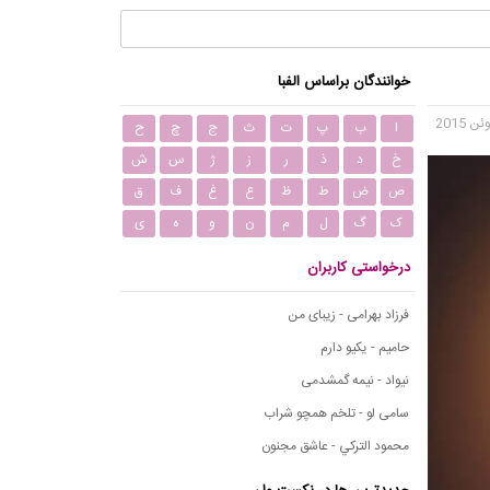
خوانندگان براساس الفبا
ا
ب
پ
ت
ث
ج
چ
ح
خ
د
ذ
ر
ز
ژ
س
ش
ص
ض
ط
ظ
ع
غ
ف
ق
ک
گ
ل
م
ن
و
ه
ی
درخواستی کاربران
فرزاد بهرامی - زیبای من
حامیم - یکیو دارم
نیواد - نیمه گمشدمی
سامی لو - تلخم همچو شراب
محمود التركي - عاشق مجنون