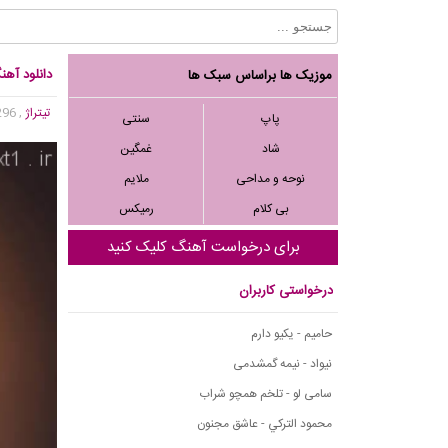
دانلود آهن
موزیک ها براساس سبک ها
تیتراژ
, 1,296 بازدید
پاپ
سنتی
شاد
غمگین
نوحه و مداحی
ملایم
بی کلام
رمیکس
برای درخواست آهنگ کلیک کنید
درخواستی کاربران
حامیم - یکیو دارم
نیواد - نیمه گمشدمی
سامی لو - تلخم همچو شراب
محمود التركي - عاشق مجنون