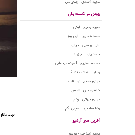
مجید احمدی - زیبای من
بزودی در نکست وان
مجید رضوی - اوکی
حامد همایون - این روزا
علی لهراسبی - خیابونا
حامد پارسا - جزیره
مسعود صابری - آسوده میخوابی
ریوان - یه شب قشنگ
مهدی مقدم - نوار قلب
شاهین بنان - الماس
مهدی جهانی - زخم
رضا صادقی - یه چی بگم
جهت دانلود
آخرین های آرشیو
مجید اصلاحی - تو برو