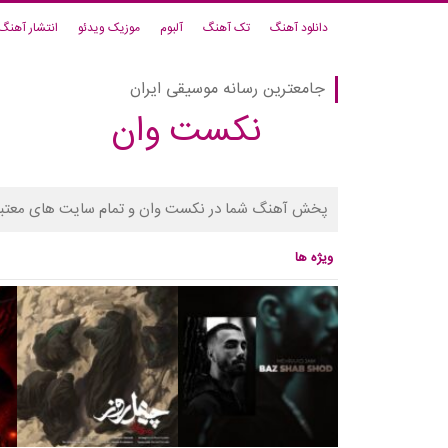
دانلود آهنگ
تک آهنگ
آلبوم
موزیک ویدئو
انتشار آهنگ
جامعترین رسانه موسیقی ایران
نکست وان
پخش آهنگ شما در نکست وان و تمام سایت های معتبر
ویژه ها