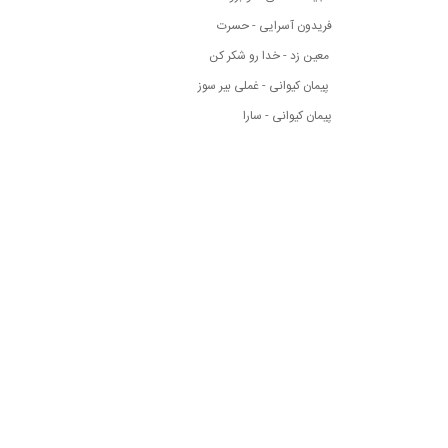
فریدون آسرایی - حسرت
معین زد - خدا رو شکر کن
پیمان کیوانی - غملی بیر سوز
پیمان کیوانی - سارا