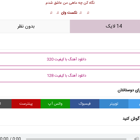
نگاه کن چه ماهی من عاشق شدم
♫ ♫ نکست وان ♫ ♫
14 لایک
بدون نظر
دانلود آهنگ با کیفیت 320
دانلود آهنگ با کیفیت 128
ای دوستانتان
توییتر
فیسبوک
واتس آپ
پینترست
ا
گوش کنید