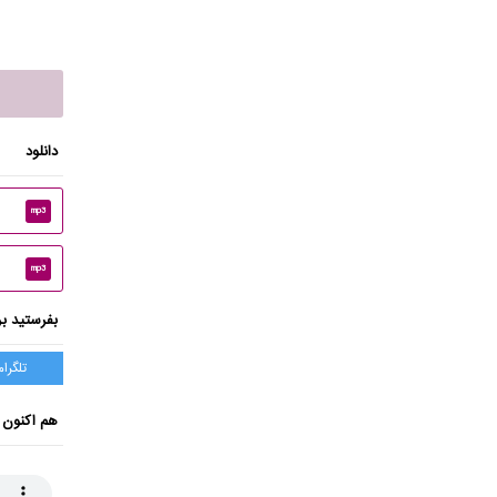
دانلود
mp3
mp3
بفرستید بر
تلگرام
هم اکنون 