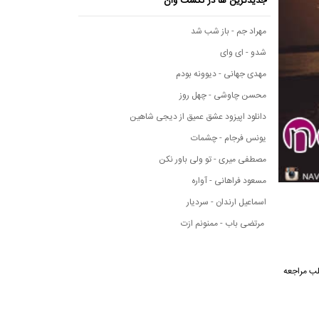
جدیدترین ها در نکست وان
مهراد جم - باز شب شد
شدو - ای وای
مهدی جهانی - دیوونه بودم
محسن چاوشی - چهل روز
دانلود اپیزود عشق عمیق از دیجی شاهین
یونس فرجام - چشمات
مصطفی میری - تو ولی باور نکن
مسعود فراهانی - آواره
اسماعیل ارندان - سردیار
مرتضی باب - ممنونم ازت
ه مطلب مراجعه