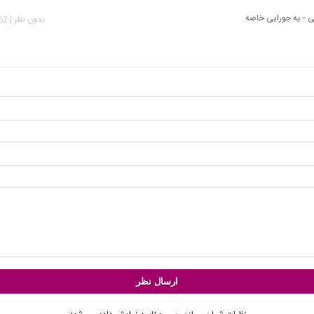
ی - یه جورایی خاصه
بدون نظر | 3,562 بازدید