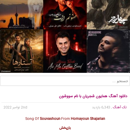
دانلود آهنگ همایون شجریان با نام سووشون
تک آهنگ
, 6,343 بازدید
2nd نوامبر 2022
Song Of
Souvashoun
From
Homayoun Shajarian
بازپخش