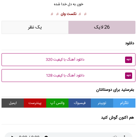
خون به دل خدا شده
♫ ♫
نکست وان
♫ ♫
26 لایک
يک نظر
دانلود
دانلود آهنگ با کیفیت 320
mp3
دانلود آهنگ با کیفیت 128
mp3
بفرستید برای دوستانتان
تلگرام
توییتر
فیسبوک
واتس آپ
پینترست
ایمیل
هم اکنون گوش کنید