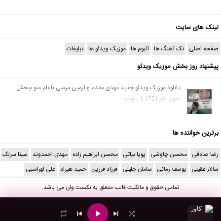
لینک های سایت
صفحه اصلی
تک آهنگ ها
آلبوم ها
موزیک ویدئو ها
تبلیغات
پیشنهاد روز بخش موزیک ویدئو
دانلود موزیک ویدئو جدید مهدی مقدم و آرمین مرسی با نام منو ببخش
بدون نظر | 1,175 بازدید
برترین خواننده ها
رضا صادقی
محسن چاوشی
پویا بیاتی
محسن ابراهیم زاده
مهدی احمدوند
سینا سرلک
سالار عقیلی
یوسف زمانی
سامان جلیلی
فرزاد فرزین
حمید هیراد
علی لهراسبی
تمامی حقوق و مالکیت قالب متعلق به
نکست وان
می باشد.