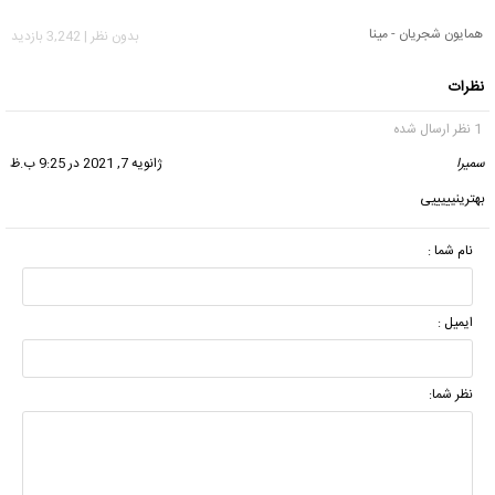
همایون شجریان - مینا
بدون نظر | 3,242 بازدید
نظرات
1 نظر ارسال شده
سمیرا
گفت:
ژانویه 7, 2021 در 9:25 ب.ظ
بهترینیییییی
نام شما :
ایمیل :
نظر شما: