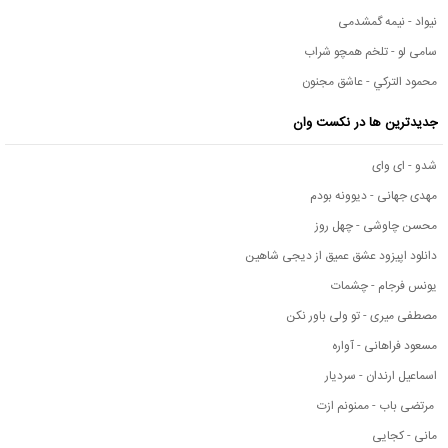
نیواد - نیمه گمشدمی
سامی لو - تلخم همچو شراب
محمود التركي - عاشق مجنون
جدیدترین ها در نکست وان
شدو - ای وای
مهدی جهانی - دیوونه بودم
محسن چاوشی - چهل روز
دانلود اپیزود عشق عمیق از دیجی شاهین
یونس فرجام - چشمات
مصطفی میری - تو ولی باور نکن
مسعود فراهانی - آواره
اسماعیل ارندان - سردیار
مرتضی باب - ممنونم ازت
مانی - کجایی