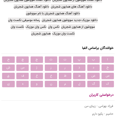
دانلود آهنگ سووشون از همایون شجریان
دانلود آهنگ سووشون همایون شجریان
دانلود آهنگ های همایون شجریان
دانلود آهنگ همایون شجریان
دانلود آهنگ همایون شجریان با نام سووشون
دانلود موزیک جدید سووشون همایون شجریان
رسانه موسیقی نکست وان
سووشون از همایون شجریان
نکس وان
نکس وان موزیک
نکست وان
نکست وان موزیک
همایون شجریان
خوانندگان براساس الفبا
ا
ب
پ
ت
ث
ج
چ
ح
خ
د
ذ
ر
ز
ژ
س
ش
ص
ض
ط
ظ
ع
غ
ف
ق
ک
گ
ل
م
ن
و
ه
ی
درخواستی کاربران
فرزاد بهرامی - زیبای من
حامیم - یکیو دارم