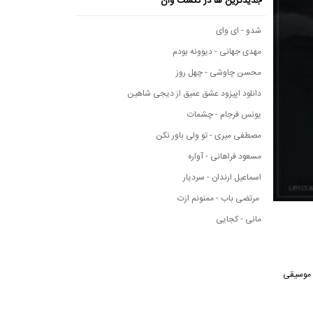
جدیدترین ها در نکست وان
شدو - ای وای
مهدی جهانی - دیوونه بودم
محسن چاوشی - چهل روز
دانلود اپیزود عشق عمیق از دیجی شاهین
یونس فرجام - چشمات
مصطفی میری - تو ولی باور نکن
مسعود فراهانی - آواره
اسماعیل ارندان - سردیار
مرتضی باب - ممنونم ازت
مانی - کجایی
سانه موسیقی