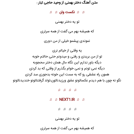
متن آهنگ دختر بهمنی از
وحید حاجی تبار
:
♫ ♫
نکست وان
♫ ♫
تو یه
دختر
بهمنی
که همیشه بهم می گفت از همه سرتری
نموندی پیشمو خیلی از من دوری
یه وقتی از خیالم نری
تو از من بریدی و رفتی و میدونم حتی حالتم خوبه
دیگه باور ندارم این نگاه مال همان دختر محجوبه
دیگه نمی تونم و نمی خوام بگذرم از وقتی که بد کردی
همون راه عشقی رو که به سمت این خونه بدجوری سد کردی
نگو نه چون با هم دیدم عکساتونو عشق ورزیدناتون،تولد گرفتناتونو خندیدناتونو
♫ ♫ ♫ ♫
♫ ♫
NEXT1.IR
♫ ♫
♫ ♫ ♫ ♫
تو یه دختر بهمنی
که همیشه بهم می گفت از همه سرتری