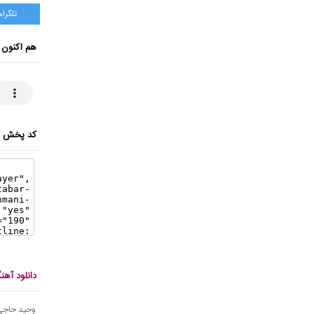
تلگرام
هم اکنون 
کد پخش ای
دانلود آه
وحید حاجی ت