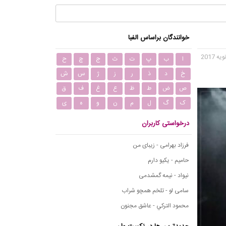
خوانندگان براساس الفبا
ا
ب
پ
ت
ث
ج
چ
ح
خ
د
ذ
ر
ز
ژ
س
ش
ص
ض
ط
ظ
ع
غ
ف
ق
ک
گ
ل
م
ن
و
ه
ی
درخواستی کاربران
فرزاد بهرامی - زیبای من
حامیم - یکیو دارم
نیواد - نیمه گمشدمی
سامی لو - تلخم همچو شراب
محمود التركي - عاشق مجنون