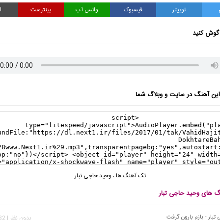
توییتر
فیسبوک
واتس آپ
پینترست
ا
گوش کنید
ن آهنگ در سایت و وبلاگ شما
تک آهنگ ها
،
وحید حاجی تبار
نگ های وحید حاجی تبار
بار - بازم بارون گرفت
بدون نظر | 1,432 بازدید