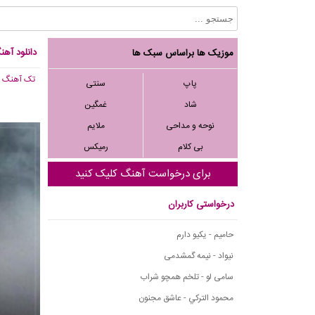
دانلود آهن
موزیک ها براساس سبک ها
تک آهنگ
, ,827
پاپ
سنتی
شاد
غمگین
نوحه و مداحی
ملایم
بی کلام
رمیکس
برای درخواست آهنگ کلیک کنید
درخواستی کاربران
حامیم - یکیو دارم
نیواد - نیمه گمشدمی
سامی لو - تلخم همچو شراب
محمود التركي - عاشق مجنون