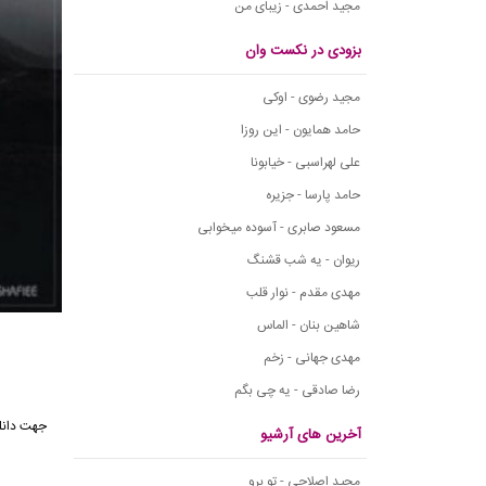
مجید احمدی - زیبای من
بزودی در نکست وان
مجید رضوی - اوکی
حامد همایون - این روزا
علی لهراسبی - خیابونا
حامد پارسا - جزیره
مسعود صابری - آسوده میخوابی
ریوان - یه شب قشنگ
مهدی مقدم - نوار قلب
شاهین بنان - الماس
مهدی جهانی - زخم
رضا صادقی - یه چی بگم
جهت دانل
آخرین های آرشیو
مجید اصلاحی - تو برو