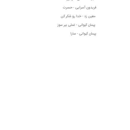
فریدون آسرایی - حسرت
معین زد - خدا رو شکر کن
پیمان کیوانی - غملی بیر سوز
پیمان کیوانی - سارا