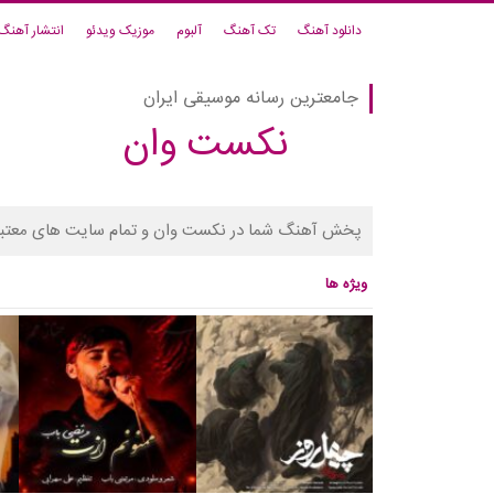
دانلود آهنگ
تک آهنگ
آلبوم
موزیک ویدئو
انتشار آهنگ
جامعترین رسانه موسیقی ایران
نکست وان
پخش آهنگ شما در نکست وان و تمام سایت های معتبر
ویژه ها