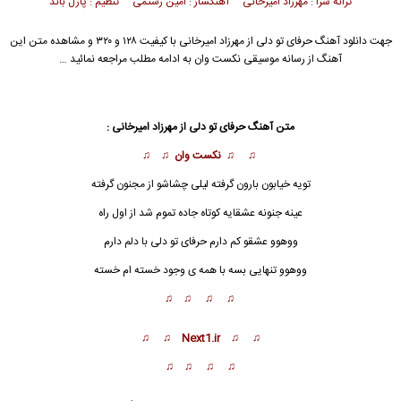
ترانه سرا : مهرزاد امیرخانی آهنگساز : امین رستمی تنظیم : پازل باند
جهت دانلود آهنگ حرفای تو دلی از
مهرزاد امیرخانی
با کیفیت ۱۲۸ و ۳۲۰ و مشاهده متن این
آهنگ از رسانه موسیقی نکست وان به ادامه مطلب مراجعه نمائید …
متن آهنگ حرفای تو دلی از مهرزاد امیرخانی :
♫ ♫ نکست وان ♫ ♫
تویه خیابون بارون گرفته لیلی چشاشو از مجنون گرفته
عینه جنونه عشقایه کوتاه جاده تموم شد از اول راه
ووهوو عشقو کم دارم حرفای تو دلی با دلم دارم
ووهوو تنهایی بسه با همه ی وجود خسته ام خسته
♫ ♫ ♫ ♫
♫ ♫ Next1.ir ♫ ♫
♫ ♫ ♫ ♫