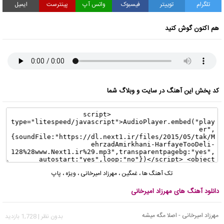
تلگرام
توییتر
فیسبوک
واتس آپ
پینترست
ایمیل
هم اکنون گوش کنید
کد پخش این آهنگ در سایت و وبلاگ شما
تک آهنگ ها
،
غمگین
،
مهرزاد امیرخانی
،
ویژه
،
پاپ
دانلود آهنگ های مهرزاد امیرخانی
مهرزاد امیرخانی - اصلا مگه میشه
بدون نظر | 1,728 بازدید