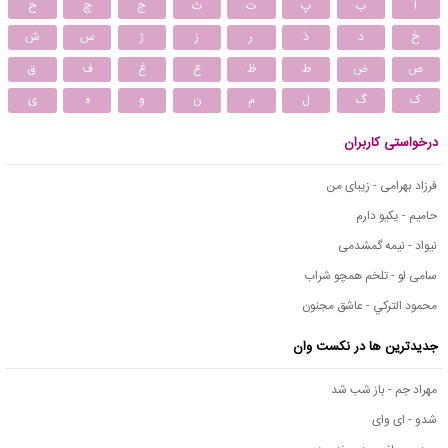
ا
ب
پ
ت
ث
ج
چ
ح
خ
د
ذ
ر
ز
ژ
س
ش
ص
ض
ط
ظ
ع
غ
ف
ق
ک
گ
ل
م
ن
و
ه
ی
درخواستی کاربران
فرزاد بهرامی - زیبای من
حامیم - یکیو دارم
نیواد - نیمه گمشدمی
سامی لو - تلخم همچو شراب
محمود التركي - عاشق مجنون
جدیدترین ها در نکست وان
مهراد جم - باز شب شد
شدو - ای وای