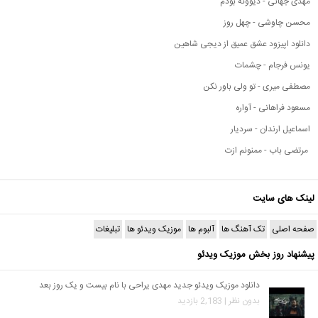
مهدی جهانی - دیوونه بودم
محسن چاوشی - چهل روز
دانلود اپیزود عشق عمیق از دیجی شاهین
یونس فرجام - چشمات
مصطفی میری - تو ولی باور نکن
مسعود فراهانی - آواره
اسماعیل ارندان - سردیار
مرتضی باب - ممنونم ازت
لینک های سایت
صفحه اصلی
تک آهنگ ها
آلبوم ها
موزیک ویدئو ها
تبلیغات
پیشنهاد روز بخش موزیک ویدئو
دانلود موزیک ویدئو جدید مهدی یراحی با نام بیست و یک روز بعد
بدون نظر | 2,183 بازدید