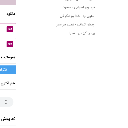
فریدون آسرایی - حسرت
دانلود
معین زد - خدا رو شکر کن
پیمان کیوانی - غملی بیر سوز
mp3
پیمان کیوانی - سارا
mp3
بفرستید بر
تلگرام
هم اکنون 
کد پخش ای