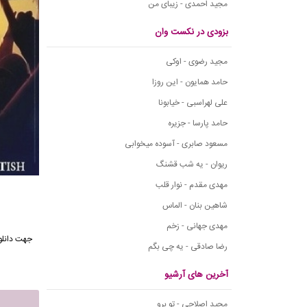
مجید احمدی - زیبای من
بزودی در نکست وان
مجید رضوی - اوکی
حامد همایون - این روزا
علی لهراسبی - خیابونا
حامد پارسا - جزیره
مسعود صابری - آسوده میخوابی
ریوان - یه شب قشنگ
مهدی مقدم - نوار قلب
شاهین بنان - الماس
مهدی جهانی - زخم
جهت دانلو
رضا صادقی - یه چی بگم
آخرین های آرشیو
مجید اصلاحی - تو برو