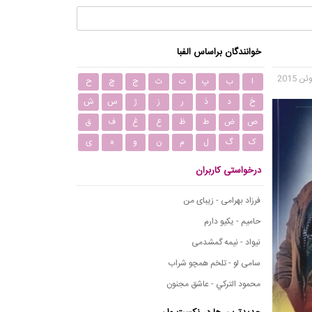
خوانندگان براساس الفبا
ا
ب
پ
ت
ث
ج
چ
ح
خ
د
ذ
ر
ز
ژ
س
ش
ص
ض
ط
ظ
ع
غ
ف
ق
ک
گ
ل
م
ن
و
ه
ی
درخواستی کاربران
فرزاد بهرامی - زیبای من
حامیم - یکیو دارم
نیواد - نیمه گمشدمی
سامی لو - تلخم همچو شراب
محمود التركي - عاشق مجنون