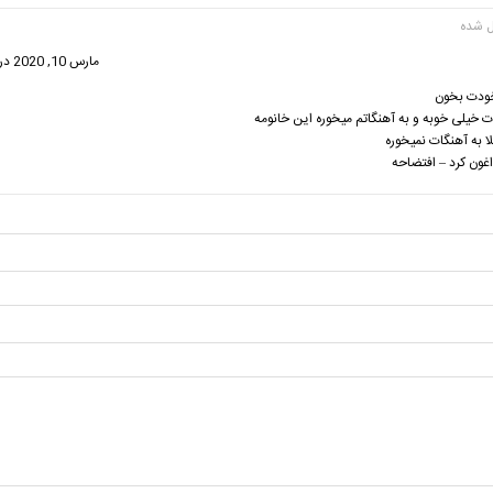
ت:
مارس 10, 2020 در 9:57 ق.ظ
خودت بخون
خیلی خوبه و به آهنگاتم میخوره این خانومه
به آهنگات نمیخوره
اغون کرد – افتضاحه