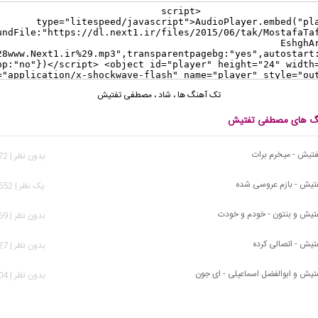
تک آهنگ ها
،
شاد
،
مصطفی تفتیش
هنگ های مصطفی تفتیش
یش - میخرم برات
بدون نظر | 2,072 بازدید
یش - بازم عروسی شده
يک نظر | 10,552 بازدید
یش و بنتون - خودم و خودت
بدون نظر | 3,869 بازدید
یش - اتصالی کرده
بدون نظر | 6,127 بازدید
ش و ابوالفضل اسماعیلی - ای جون
بدون نظر | 1,104 بازدید