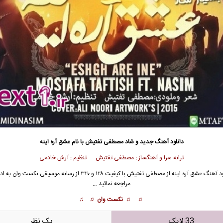
دانلود آهنگ جدید
و شاد مصطفی تفتیش با نام عشق آره اینه
ترانه سرا و آهنگساز : مصطفی تفتیش تنظیم : آرش خادمی
د آهنگ عشق آره اینه از
مصطفی تفتیش
با کیفیت ۱۲۸ و ۳۲۰ از رسانه موسیقی نکست وان ب
مراجعه نمائید …
♫ ♫ نکست وان ♫ ♫
33 لایک
يک نظر