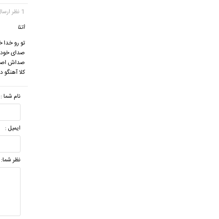
1 نظر ارسال شده
آتنا
گف
تو رو خدا 
صدای خودت 
صداش اصلا 
کلا آهنگو د
نام شما :
ایمیل :
نظر شما: