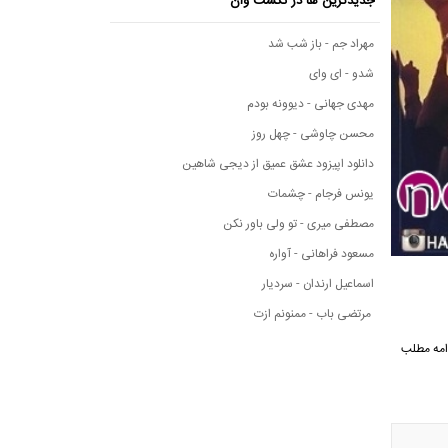
جدیدترین ها در نکست وان
مهراد جم - باز شب شد
شدو - ای وای
مهدی جهانی - دیوونه بودم
محسن چاوشی - چهل روز
دانلود اپیزود عشق عمیق از دیجی شاهین
یونس فرجام - چشمات
مصطفی میری - تو ولی باور نکن
مسعود فراهانی - آواره
اسماعیل ارندان - سردیار
مرتضی باب - ممنونم ازت
ه ادامه مطلب