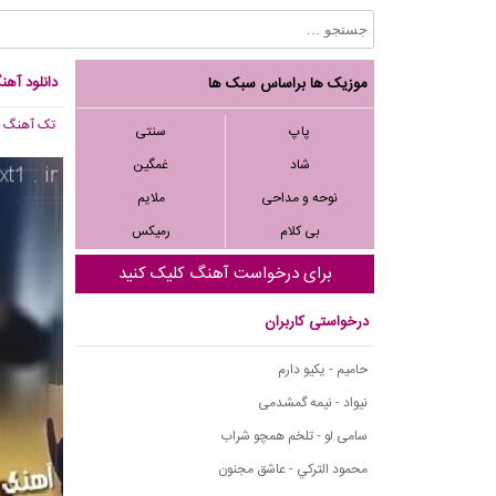
دانلود آه
موزیک ها براساس سبک ها
تک آهنگ
, 940
پاپ
سنتی
شاد
غمگین
نوحه و مداحی
ملایم
بی کلام
رمیکس
برای درخواست آهنگ کلیک کنید
درخواستی کاربران
حامیم - یکیو دارم
نیواد - نیمه گمشدمی
سامی لو - تلخم همچو شراب
محمود التركي - عاشق مجنون