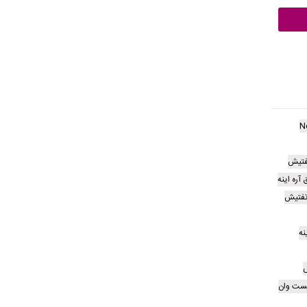
N
فتیش
ره اینه
فتیش
نه
ش
کست وان