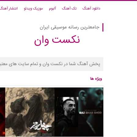
دانلود آهنگ
تک آهنگ
آلبوم
موزیک ویدئو
انتشار آهنگ
جامعترین رسانه موسیقی ایران
نکست وان
پخش آهنگ شما در نکست وان و تمام سایت های معتبر
ویژه ها