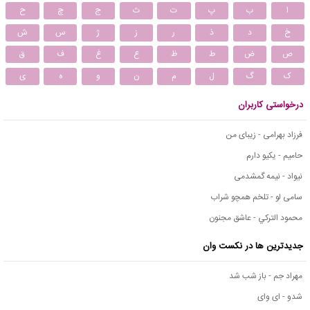
ا
ب
پ
ت
ث
ج
چ
ح
خ
د
ذ
ر
ز
ژ
س
ش
ص
ض
ط
ظ
ع
غ
ف
ق
ک
گ
ل
م
ن
و
ه
ی
درخواستی کاربران
فرزاد بهرامی - زیبای من
حامیم - یکیو دارم
نیواد - نیمه گمشدمی
سامی لو - تلخم همچو شراب
محمود التركي - عاشق مجنون
جدیدترین ها در نکست وان
مهراد جم - باز شب شد
شدو - ای وای