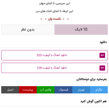
این سرزمین، تا کجای جهان
این ابرها، تا کجای اشک های من
♫ ♫
نکست وان
♫ ♫
10 لایک
بدون نظر
دانلود
دانلود آهنگ با کیفیت 320
mp3
دانلود آهنگ با کیفیت 128
mp3
بفرستید برای دوستانتان
تلگرام
توییتر
فیسبوک
واتس آپ
پینترست
ایمیل
هم اکنون گوش کنید