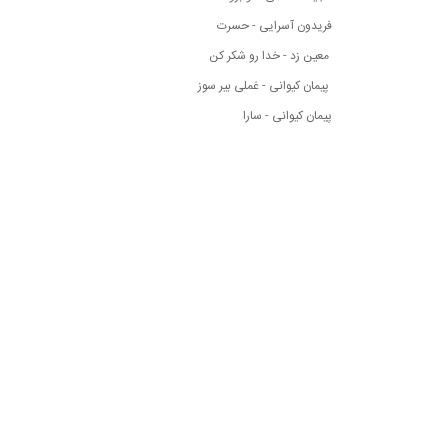
فریدون آسرایی - حسرت
معین زد - خدا رو شکر کن
پیمان کیوانی - غملی بیر سوز
پیمان کیوانی - سارا