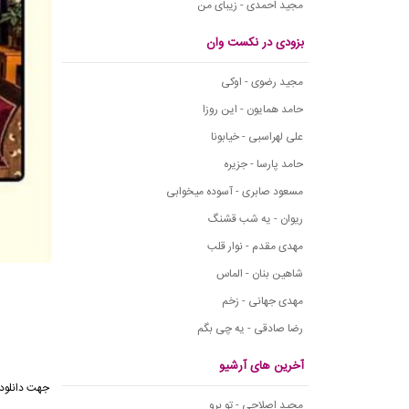
مجید احمدی - زیبای من
بزودی در نکست وان
مجید رضوی - اوکی
حامد همایون - این روزا
علی لهراسبی - خیابونا
حامد پارسا - جزیره
مسعود صابری - آسوده میخوابی
ریوان - یه شب قشنگ
مهدی مقدم - نوار قلب
شاهین بنان - الماس
مهدی جهانی - زخم
رضا صادقی - یه چی بگم
آخرین های آرشیو
جهت دانلود 
مجید اصلاحی - تو برو