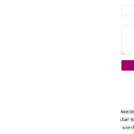
Next O
S
آهنگ
گ جدید