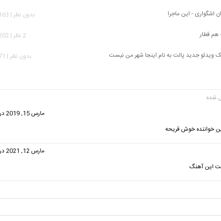
ن اشگواری - این ماجرا
بدون نظر | 10,163 بازدید
 هم قطار
2 نظر | 10,202 بازدید
یک ویدئو جدید پالت به نام اینجا شهر من نیست
بدون نظر | 2,071 بازدید
ت:
مارس 15, 2019 در 4:19 ق.ظ
ین خواننده خوش قریحه
گفت:
مارس 12, 2021 در 3:49 ق.ظ
ست این آهنگ