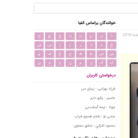
خوانندگان براساس الفبا
ا
ب
پ
ت
ث
ج
چ
ح
خ
د
ذ
ر
ز
ژ
س
ش
ص
ض
ط
ظ
ع
غ
ف
ق
ک
گ
ل
م
ن
و
ه
ی
درخواستی کاربران
فرزاد بهرامی - زیبای من
حامیم - یکیو دارم
نیواد - نیمه گمشدمی
سامی لو - تلخم همچو شراب
محمود التركي - عاشق مجنون