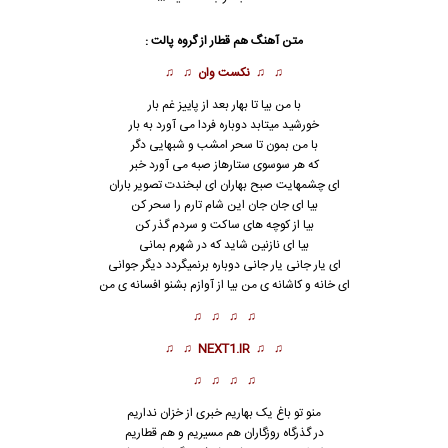
متن آهنگ
هم قطار
از
گروه پالت
:
♫ ♫
نکست وان
♫ ♫
با من بیا تا بهار بعد از پاییز غم بار
خورشید میتابد دوباره فردا می آورد به بار
با من بمون تا سحر امشب و شبهایی دگر
که هر سوسوی ستارهاز صبه می آورد خبر
ای چشمهایت صبح بهاران ای لبخندت تصویر باران
بیا ای جان جان این شام تارم را سحر کن
بیا از کوچه های ساکت و سردم گذر کن
بیا ای نازنین شاید که در شهرم بمانی
ای یار جانی یار جانی دوباره برنمیگردد دیگر جوانی
ای خانه و کاشانه ی من بیا از آوازم بشنو افسانه ی من
♫ ♫ ♫ ♫
♫ ♫
NEXT1.IR
♫ ♫
♫ ♫ ♫ ♫
منو تو باغ یک بهاریم خبری از خزان نداریم
در گذرگاه روزگاران هم مسیریم و
هم قطار
یم