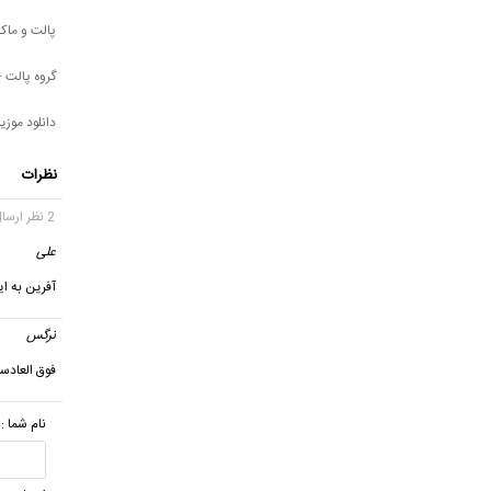
پالت و ماکا
گروه پالت -
دانلود موز
نظرات
2 نظر ارسال شده
علی
گف
آفرین به ا
نرگس
فوق العاد
نام شما :