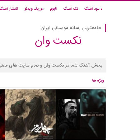
دانلود آهنگ
تک آهنگ
آلبوم
موزیک ویدئو
انتشار آهنگ
جامعترین رسانه موسیقی ایران
نکست وان
پخش آهنگ شما در نکست وان و تمام سایت های معتبر
ویژه ها