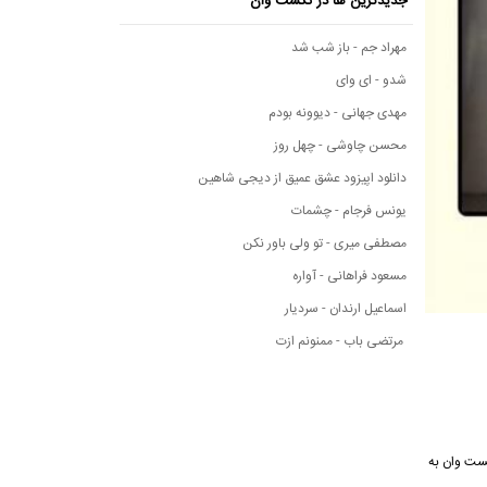
جدیدترین ها در نکست وان
مهراد جم - باز شب شد
شدو - ای وای
مهدی جهانی - دیوونه بودم
محسن چاوشی - چهل روز
دانلود اپیزود عشق عمیق از دیجی شاهین
یونس فرجام - چشمات
مصطفی میری - تو ولی باور نکن
مسعود فراهانی - آواره
اسماعیل ارندان - سردیار
مرتضی باب - ممنونم ازت
ی نکست وان به