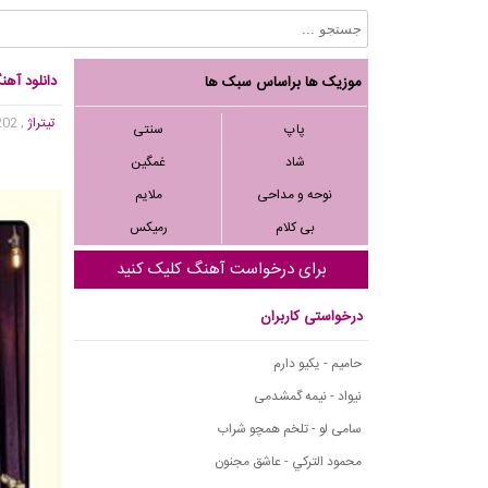
دانلود آهن
موزیک ها براساس سبک ها
تیتراژ
, 10,202 بازدید
پاپ
سنتی
شاد
غمگین
نوحه و مداحی
ملایم
بی کلام
رمیکس
برای درخواست آهنگ کلیک کنید
درخواستی کاربران
حامیم - یکیو دارم
نیواد - نیمه گمشدمی
سامی لو - تلخم همچو شراب
محمود التركي - عاشق مجنون