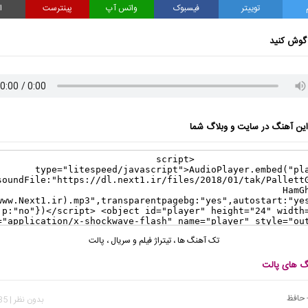
توییتر
فیسبوک
واتس آپ
پینترست
ا
گوش کنید
ن آهنگ در سایت و وبلاگ شما
تک آهنگ ها
،
تیتراژ فیلم و سریال
،
پالت
نگ های پالت
- حافظ
بدون نظر | 8,035 بازدید