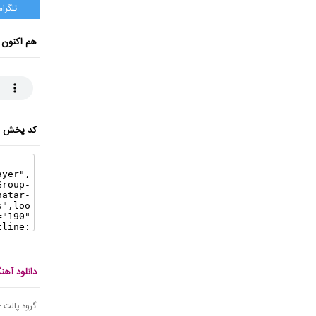
تلگرام
هم اکنون 
کد پخش ای
دانلود آه
گروه پالت 