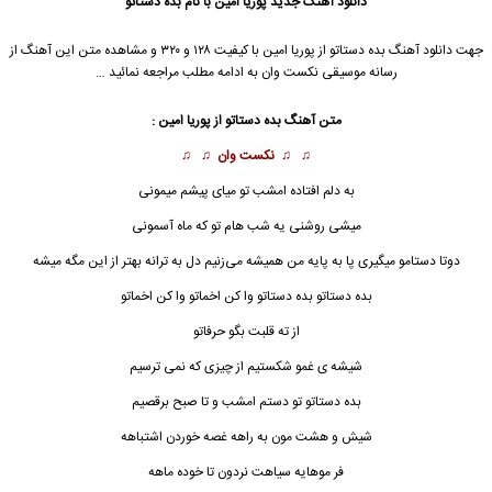
دانلود آهنگ جدید
پوریا امین
با نام بده دستاتو
جهت دانلود آهنگ بده دستاتو از
پوریا امین
با کیفیت ۱۲۸ و ۳۲۰ و مشاهده متن این آهنگ از
رسانه موسیقی نکست وان به ادامه مطلب مراجعه نمائید …
متن آهنگ بده دستاتو از
پوریا امین
:
♫ ♫
نکست وان
♫ ♫
به دلم افتاده امشب تو میای پیشم میمونی
میشی روشنی یه شب هام تو که ماه آسمونی
دوتا دستامو میگیری پا به پایه من همیشه می‌زنیم دل به ترانه بهتر از این مگه میشه
بده دستاتو بده دستاتو وا کن اخماتو وا کن اخماتو
از ته قلبت بگو حرفاتو
شیشه ی غمو شکستیم از چیزی که نمی ترسیم
بده دستاتو تو دستم امشب و تا صبح برقصیم
شیش و هشت مون به راهه غصه خوردن اشتباهه
فر موهایه سیاهت نردون تا خوده ماهه