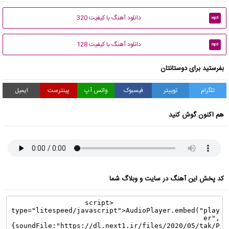
دانلود آهنگ با کیفیت 320
mp3
دانلود آهنگ با کیفیت 128
mp3
بفرستید برای دوستانتان
تلگرام
توییتر
فیسبوک
واتس آپ
پینترست
ایمیل
هم اکنون گوش کنید
کد پخش این آهنگ در سایت و وبلاگ شما