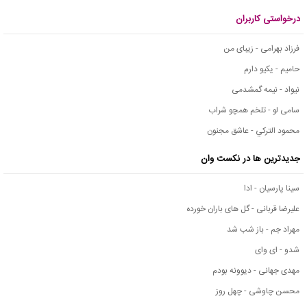
درخواستی کاربران
فرزاد بهرامی - زیبای من
حامیم - یکیو دارم
نیواد - نیمه گمشدمی
سامی لو - تلخم همچو شراب
محمود التركي - عاشق مجنون
جدیدترین ها در نکست وان
سینا پارسیان - ادا
علیرضا قربانی - گل های باران خورده
مهراد جم - باز شب شد
شدو - ای وای
مهدی جهانی - دیوونه بودم
محسن چاوشی - چهل روز