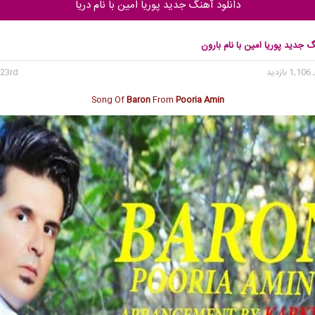
دانلود آهنگ جدید پوریا امین با نام دریا
گ جدید پوریا امین با نام بارون
1, بازدید
23rd می 2020
Song Of
Baron
From
Pooria Amin