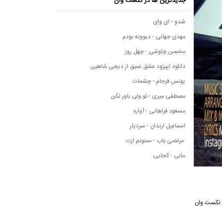
جدیدترین ها در نکست وان
شدو - ای وای
مهدی جهانی - دیوونه بودم
محسن چاوشی - چهل روز
دانلود اپیزود عشق عمیق از دیجی شاهین
یونس فرجام - چشمات
مصطفی میری - تو ولی باور نکن
مسعود فراهانی - آواره
اسماعیل ارندان - سردیار
مرتضی باب - ممنونم ازت
مانی - کجایی
سیقی نکست وان