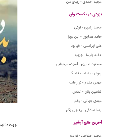
مجید احمدی - زیبای من
بزودی در نکست وان
مجید رضوی - اوکی
حامد همایون - این روزا
علی لهراسبی - خیابونا
حامد پارسا - جزیره
مسعود صابری - آسوده میخوابی
ریوان - یه شب قشنگ
مهدی مقدم - نوار قلب
شاهین بنان - الماس
مهدی جهانی - زخم
رضا صادقی - یه چی بگم
آخرین های آرشیو
جهت دانلود 
مجید اصلاحی - تو برو