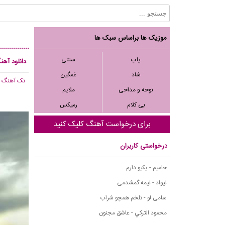
موزیک ها براساس سبک ها
پاپ
سنتی
دانلود آهن
شاد
غمگین
تک آهنگ
, 204
نوحه و مداحی
ملایم
بی کلام
رمیکس
برای درخواست آهنگ کلیک کنید
درخواستی کاربران
حامیم - یکیو دارم
نیواد - نیمه گمشدمی
سامی لو - تلخم همچو شراب
محمود التركي - عاشق مجنون