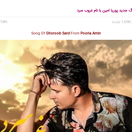
گ جدید پوریا امین با نام غروب سرد
1, بازدید
10th می 2020
Song Of
Ghoroob Sard
From
Pooria Amin