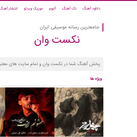
دانلود آهنگ
تک آهنگ
آلبوم
موزیک ویدئو
انتشار آهنگ
جامعترین رسانه موسیقی ایران
نکست وان
پخش آهنگ شما در نکست وان و تمام سایت های معتبر
ویژه ها