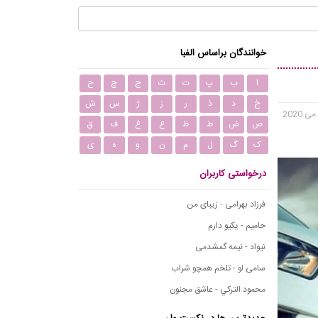
خوانندگان براساس الفبا
ا
ب
پ
ت
ث
ج
چ
ح
خ
د
ذ
ر
ز
ژ
س
ش
ص
ض
ط
ظ
ع
غ
ف
ق
ک
گ
ل
م
ن
و
ه
ی
درخواستی کاربران
فرزاد بهرامی - زیبای من
حامیم - یکیو دارم
نیواد - نیمه گمشدمی
سامی لو - تلخم همچو شراب
محمود التركي - عاشق مجنون