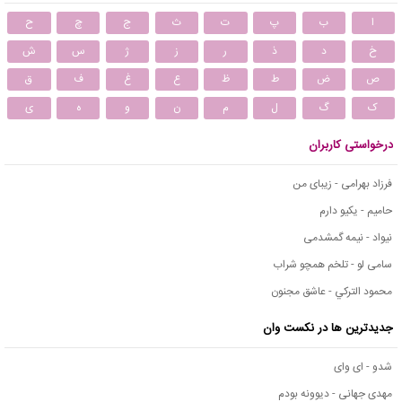
ا
ب
پ
ت
ث
ج
چ
ح
خ
د
ذ
ر
ز
ژ
س
ش
ص
ض
ط
ظ
ع
غ
ف
ق
ک
گ
ل
م
ن
و
ه
ی
درخواستی کاربران
فرزاد بهرامی - زیبای من
حامیم - یکیو دارم
نیواد - نیمه گمشدمی
سامی لو - تلخم همچو شراب
محمود التركي - عاشق مجنون
جدیدترین ها در نکست وان
شدو - ای وای
مهدی جهانی - دیوونه بودم