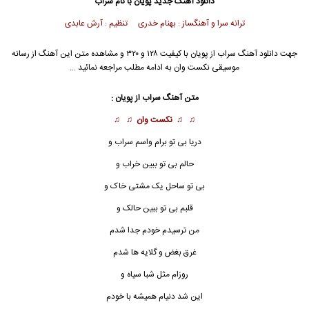
دانلود آهنگ جدید
پویان
با نام سراب
ترانه سرا و آهنگساز : بهنام خدری تنظیم : آرش عابدی
جهت دانلود آهنگ سراب از
پویان
با کیفیت ۱۲۸ و ۳۲۰ و مشاهده متن این آهنگ از رسانه
موسیقی نکست وان به ادامه مطلب مراجعه نمائید …
متن آهنگ سراب از
پویان
:
♫ ♫
نکست وان
♫ ♫
دریا بی تو برام واسم
سراب
و
حالم بی تو ببین خراب و
بی تو ساحل یک مشتی خاک و
قلبم بی تو ببین حالک و
من ترسیدم خودم جدا شدم
غرق بغض و گلایه ها شدم
روزام مثل شبا سیاه و
این شد دنیام همیشه با خودم