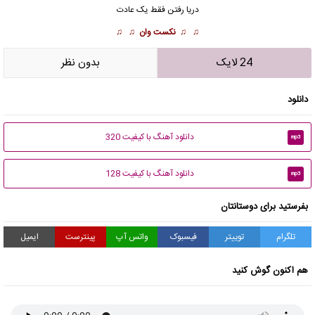
دریا رفتن فقط یک عادت
♫ ♫
نکست وان
♫ ♫
24 لایک
بدون نظر
دانلود
دانلود آهنگ با کیفیت 320
mp3
دانلود آهنگ با کیفیت 128
mp3
بفرستید برای دوستانتان
تلگرام
توییتر
فیسبوک
واتس آپ
پینترست
ایمیل
هم اکنون گوش کنید