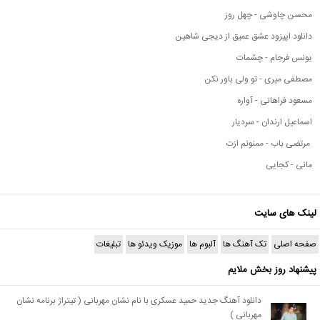
محسن چاوشی - چهل روز
دانلود اپیزود عشق عمیق از دیجی شاهین
یونس فرجام - چشمات
مصطفی میری - تو ولی باور نکن
مسعود فراهانی - آواره
اسماعیل ارندان - سردیار
مرتضی باب - ممنونم ازت
مانی - کجایی
لینک های سایت
صفحه اصلی
تک آهنگ ها
آلبوم ها
موزیک ویدئو ها
تبلیغات
پیشنهاد روز بخش ملایم
دانلود آهنگ جدید حمید عسکری با نام نشان مهربانی ( تیتراژ برنامه نشان
مهربانی )