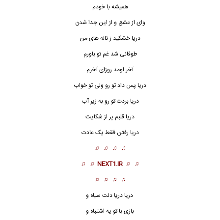
همیشه با خودم
وای از عشق و از این جدا شدن
دریا خشکید ز ناله های من
طوفانی شد غم تو باورم
آخر اومد روزای آخرم
دریا پس داد تو رو ولی تو خواب
دریا بردت تو رو به زیر آب
دریا قلبم پر از شکایت
دریا رفتن فقط یک عادت
♫ ♫ ♫ ♫
♫ ♫
NEXT1.IR
♫ ♫
♫ ♫ ♫ ♫
دریا دریا دلت سیاه و
بازی با تو یه اشتباه و