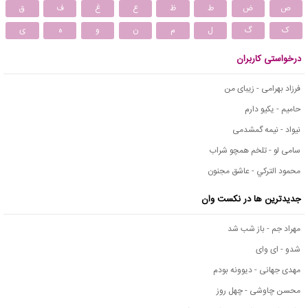
ص
ض
ط
ظ
ع
غ
ف
ق
ک
گ
ل
م
ن
و
ه
ی
درخواستی کاربران
فرزاد بهرامی - زیبای من
حامیم - یکیو دارم
نیواد - نیمه گمشدمی
سامی لو - تلخم همچو شراب
محمود التركي - عاشق مجنون
جدیدترین ها در نکست وان
مهراد جم - باز شب شد
شدو - ای وای
مهدی جهانی - دیوونه بودم
محسن چاوشی - چهل روز