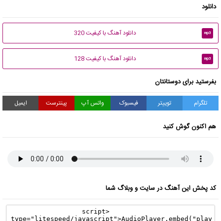
دانلود
دانلود آهنگ با کیفیت 320
mp3
دانلود آهنگ با کیفیت 128
mp3
بفرستید برای دوستانتان
تلگرام
توییتر
فیسبوک
واتس آپ
پینترست
ایمیل
هم اکنون گوش کنید
کد پخش این آهنگ در سایت و وبلاگ شما