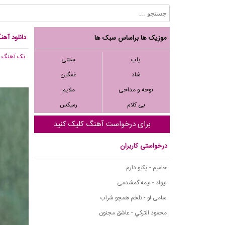
دانلود آهنگ 
موزیک ها براساس سبک ها
تک آهنگ
, 096
پاپ
سنتی
شاد
غمگین
نوحه و مداحی
ملایم
بی کلام
رمیکس
برای درخواست آهنگ کلیک کنید
درخواستی کاربران
حامیم - یکیو دارم
نیواد - نیمه گمشدمی
سامی لو - تلخم همچو شراب
محمود التركي - عاشق مجنون