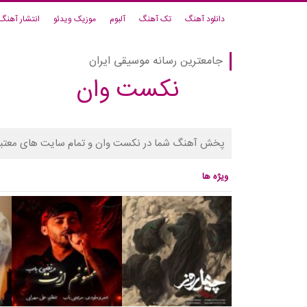
دانلود آهنگ
تک آهنگ
آلبوم
موزیک ویدئو
انتشار آهنگ
جامعترین رسانه موسیقی ایران
نکست وان
پخش آهنگ شما در نکست وان و تمام سایت های معتبر
ویژه ها