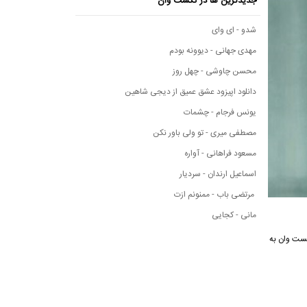
جدیدترین ها در نکست وان
شدو - ای وای
مهدی جهانی - دیوونه بودم
محسن چاوشی - چهل روز
دانلود اپیزود عشق عمیق از دیجی شاهین
یونس فرجام - چشمات
مصطفی میری - تو ولی باور نکن
مسعود فراهانی - آواره
اسماعیل ارندان - سردیار
مرتضی باب - ممنونم ازت
مانی - کجایی
ی نکست وان به