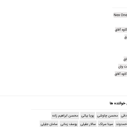
Nex One
ق
اق
ت وان
کاوه آفاق
 خواننده ها
دقی
محسن چاوشی
پویا بیاتی
محسن ابراهیم زاده
حمدوند
سینا سرلک
سالار عقیلی
یوسف زمانی
سامان جلیلی