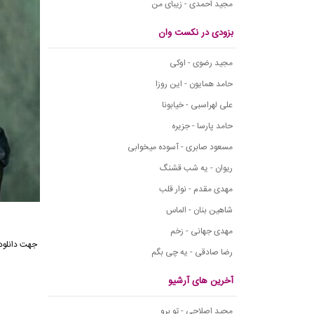
مجید احمدی - زیبای من
بزودی در نکست وان
مجید رضوی - اوکی
حامد همایون - این روزا
علی لهراسبی - خیابونا
حامد پارسا - جزیره
مسعود صابری - آسوده میخوابی
ریوان - یه شب قشنگ
مهدی مقدم - نوار قلب
شاهین بنان - الماس
مهدی جهانی - زخم
جهت دانلود آهنگ 
رضا صادقی - یه چی بگم
آخرین های آرشیو
مجید اصلاحی - تو برو