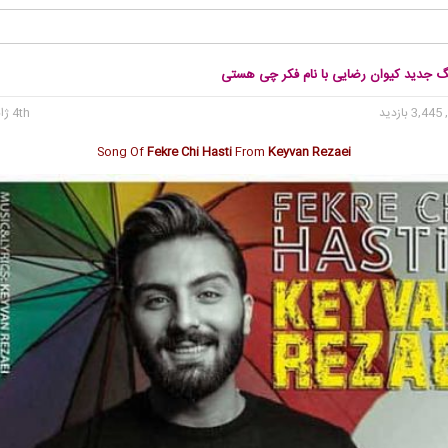
نگ جدید کیوان رضایی با نام فکر چی هستی
3, بازدید
4th ژانویه 2019
Song Of
Fekre Chi Hasti
From
Keyvan Rezaei