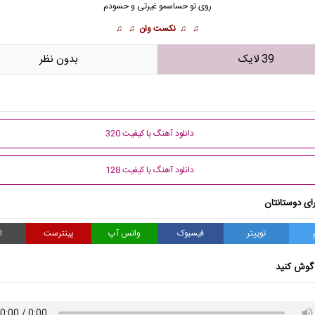
روی تو حساسمو غیرتی و حسودم
♫ ♫
نکست وان
♫ ♫
39 لایک
بدون نظر
دانلود آهنگ با کیفیت 320
دانلود آهنگ با کیفیت 128
ای دوستانتان
توییتر
فیسبوک
واتس آپ
پینترست
ا
گوش کنید