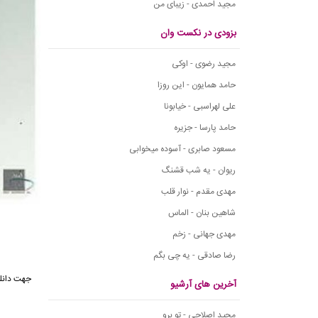
مجید احمدی - زیبای من
بزودی در نکست وان
مجید رضوی - اوکی
حامد همایون - این روزا
علی لهراسبی - خیابونا
حامد پارسا - جزیره
مسعود صابری - آسوده میخوابی
ریوان - یه شب قشنگ
مهدی مقدم - نوار قلب
شاهین بنان - الماس
مهدی جهانی - زخم
رضا صادقی - یه چی بگم
جهت دانل
آخرین های آرشیو
مجید اصلاحی - تو برو