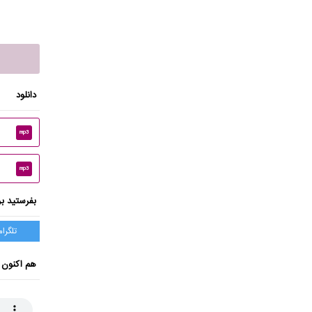
دانلود
mp3
mp3
بفرستید بر
تلگرام
هم اکنون 