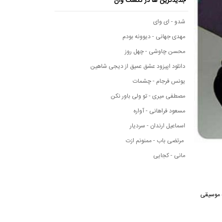
جدیدترین ها در نکست وان
شدو - ای وای
مهدی جهانی - دیوونه بودم
محسن چاوشی - چهل روز
دانلود اپیزود عشق عمیق از دیجی شاهین
یونس فرجام - چشمات
مصطفی میری - تو ولی باور نکن
مسعود فراهانی - آواره
اسماعیل ارندان - سردیار
مرتضی باب - ممنونم ازت
مانی - کجایی
سانه موسیقی