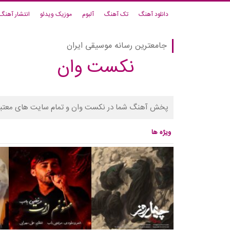
دانلود آهنگ
تک آهنگ
آلبوم
موزیک ویدئو
انتشار آهنگ
جامعترین رسانه موسیقی ایران
نکست وان
پخش آهنگ شما در نکست وان و تمام سایت های معتبر
ویژه ها