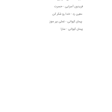
فریدون آسرایی - حسرت
معین زد - خدا رو شکر کن
پیمان کیوانی - غملی بیر سوز
پیمان کیوانی - سارا