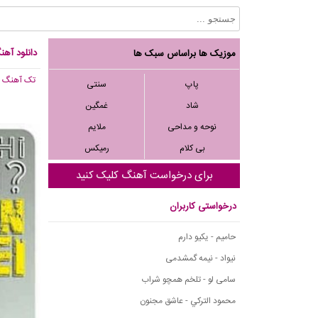
دانلود آه
موزیک ها براساس سبک ها
تک آهنگ
, 445
پاپ
سنتی
شاد
غمگین
نوحه و مداحی
ملایم
بی کلام
رمیکس
برای درخواست آهنگ کلیک کنید
درخواستی کاربران
حامیم - یکیو دارم
نیواد - نیمه گمشدمی
سامی لو - تلخم همچو شراب
محمود التركي - عاشق مجنون