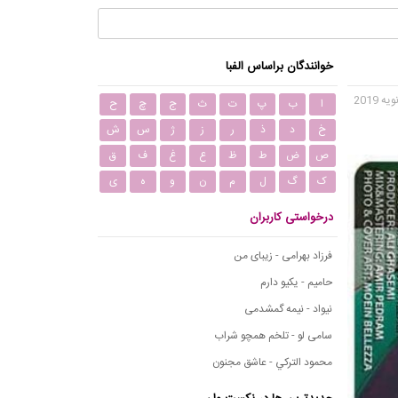
خوانندگان براساس الفبا
ا
ب
پ
ت
ث
ج
چ
ح
خ
د
ذ
ر
ز
ژ
س
ش
ص
ض
ط
ظ
ع
غ
ف
ق
ک
گ
ل
م
ن
و
ه
ی
درخواستی کاربران
فرزاد بهرامی - زیبای من
حامیم - یکیو دارم
نیواد - نیمه گمشدمی
سامی لو - تلخم همچو شراب
محمود التركي - عاشق مجنون