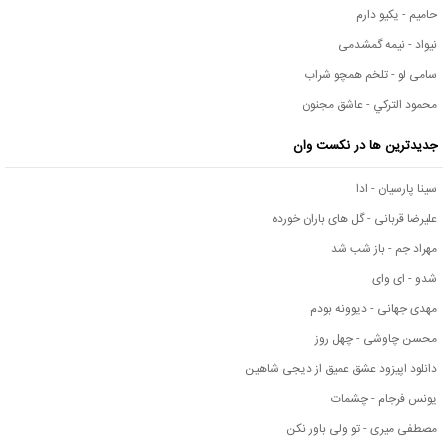
حامیم - یکیو دارم
نیواد - نیمه گمشدمی
سامی لو - تلخم همچو شراب
محمود التركي - عاشق مجنون
جدیدترین ها در نکست وان
سینا پارسیان - ادا
علیرضا قربانی - گل های باران خورده
مهراد جم - باز شب شد
شدو - ای وای
مهدی جهانی - دیوونه بودم
محسن چاوشی - چهل روز
دانلود اپیزود عشق عمیق از دیجی شاهین
یونس فرجام - چشمات
مصطفی میری - تو ولی باور نکن