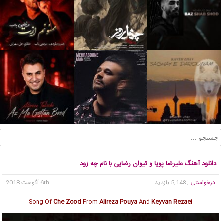
دانلود آهنگ علیرضا پویا و کیوان رضایی با نام چه زود
درخواستی
, 5,148 بازدید
6th آگوست 2018
Song Of
Che Zood
From
Alireza Pouya
And
Keyvan Rezaei