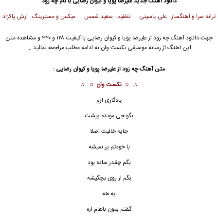
دانلود آهنگ جدید
علیرضا پویا
و
کیوان رضایی
با نام چه زود
ترانه سرا و آهنگساز : علی یاسینی تنظیم : سعید شمس میکس و مسترینگ : ارش پاکزاد
جهت دانلود آهنگ چه زود از
علیرضا پویا
و
کیوان رضایی
با کیفیت ۱۲۸ و ۳۲۰ و مشاهده متن
این آهنگ از رسانه موسیقی نکست وان به ادامه مطلب مراجعه نمائید …
متن آهنگ چه زود از
علیرضا پویا
و کیوان رضایی :
♫ ♫
نکست وان
♫ ♫
یادگاری ازم
بگو چی مونده پیشت
جایه خالیت اصلا
با خودتم پر نمیشه
بگم چقدر ساده بود
بگم از روی بچگیشه
یه هه
گفتم بمون باهام اره