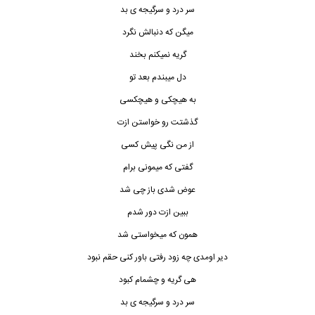
سر درد و سرگیجه ی بد
میگن که دنبالش نگرد
گریه نمیکنم بخند
دل میبندم بعد تو
به هیچکی و هیچکسی
گذشتت رو خواستن ازت
از من نگی پیش کسی
گفتی که میمونی برام
عوض شدی باز چی شد
ببین ازت دور شدم
همون که میخواستی شد
دیر اومدی چه زود رفتی باور کنی حقم نبود
هی گریه و چشمام کبود
سر درد و سرگیجه ی بد