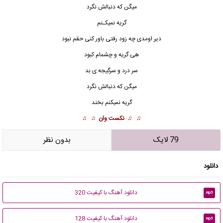
میگن که دنبالش نگرد
گریه نمیکـنم
دیر اومدی
چه زود
رفتی باور کنی حقم نبود
هی گریه و چشمام کبود
سر درد و سرگیجه ی بد
میگن که دنبالش نگرد
گریه نمیکنم بخند
♫ ♫
نکست وان
♫ ♫
79 لایک
بدون نظر
دانلود
دانلود آهنگ با کیفیت 320
mp3
دانلود آهنگ با کیفیت 128
mp3