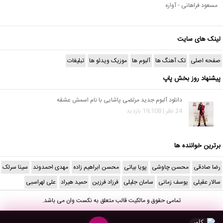
مسعود فراهانی - آواره
لینک های سایت
صفحه اصلی
تک آهنگ ها
آلبوم ها
موزیک ویدئو ها
تبلیغات
پیشنهاد روز بخش پاپ
دانلود آلبوم جدید مرتضی پاشایی با نام اسمش عشقه
24 نظر | 19,108 بازدید
برترین خواننده ها
رضا صادقی
محسن چاوشی
پویا بیاتی
محسن ابراهیم زاده
مهدی احمدوند
سینا سرلک
سالار عقیلی
یوسف زمانی
سامان جلیلی
فرزاد فرزین
حمید هیراد
علی لهراسبی
تمامی حقوق و مالکیت قالب متعلق به
نکست وان
می باشد.