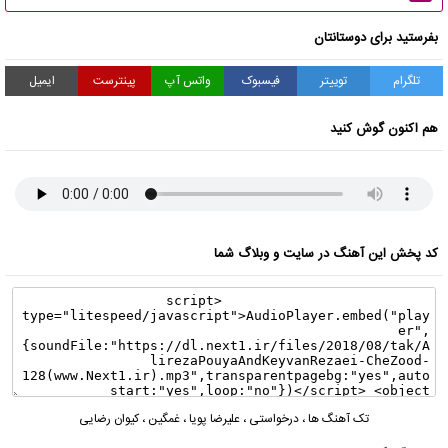
بفرستید برای دوستانتان
تلگرام
توییتر
فیسبوک
واتس آپ
پینترست
ایمیل
هم اکنون گوش کنید
کد پخش این آهنگ در سایت و وبلاگ شما
تک آهنگ ها
،
درخواستی
،
علیرضا پویا
،
غمگین
،
کیوان رضایی